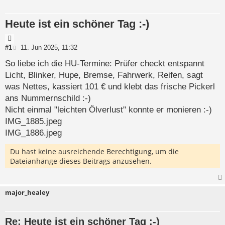
e
t
r
e
t
Heute ist ein schöner Tag :-)
e
S
u
Z
c
i
B
#1
11. Jun 2025, 11:32
h
e
t
e
i
So liebe ich die HU-Termine: Prüfer checkt entspannt
a
t
Licht, Blinker, Hupe, Bremse, Fahrwerk, Reifen, sagt
t
r
a
was Nettes, kassiert 101 € und klebt das frische Pickerl
g
ans Nummernschild :-)
Nicht einmal "leichten Ölverlust" konnte er monieren :-)
IMG_1885.jpeg
IMG_1886.jpeg
Du hast keine ausreichende Berechtigung, um die
Dateianhänge dieses Beitrags anzusehen.
major_healey
Re: Heute ist ein schöner Tag :-)