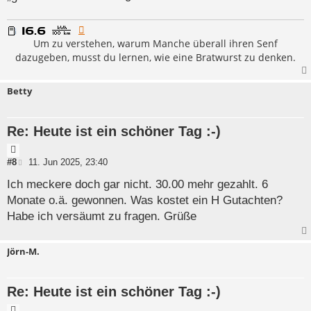
Um zu verstehen, warum Manche überall ihren Senf
dazugeben, musst du lernen, wie eine Bratwurst zu denken.
Betty
Re: Heute ist ein schöner Tag :-)
Z
i
B
#8
11. Jun 2025, 23:40
e
t
i
Ich meckere doch gar nicht. 30.00 mehr gezahlt. 6
a
t
Monate o.ä. gewonnen. Was kostet ein H Gutachten?
t
r
a
Habe ich versäumt zu fragen. Grüße
g
Jörn-M.
Re: Heute ist ein schöner Tag :-)
Z