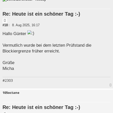
Re: Heute ist ein schöner Tag :-)
Z
i
B
#18
8. Aug 2025, 16:17
e
t
i
Hallo Günter
a
t
t
r
a
Vermutlich wurde bei dem letzten Prüfstand die
g
Blockiergrenze früher erreicht.
Grüße
Micha
#2303
105octane
Re: Heute ist ein schöner Tag :-)