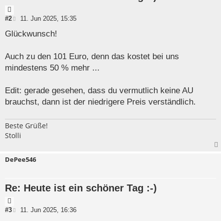
Z
i
B
#2
11. Jun 2025, 15:35
e
t
i
Glückwunsch!
a
t
t
r
a
Auch zu den 101 Euro, denn das kostet bei uns
g
mindestens 50 % mehr ...
Edit: gerade gesehen, dass du vermutlich keine AU
brauchst, dann ist der niedrigere Preis verständlich.
Beste Grüße!
Stolli
DePee546
Re: Heute ist ein schöner Tag :-)
Z
i
B
#3
11. Jun 2025, 16:36
e
t