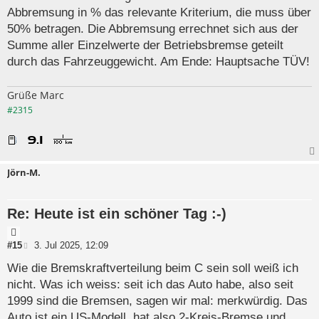
a
t
Abbremsung in % das relevante Kriterium, die muss über
t
r
a
50% betragen. Die Abbremsung errechnet sich aus der
g
Summe aller Einzelwerte der Betriebsbremse geteilt
durch das Fahrzeuggewicht. Am Ende: Hauptsache TÜV!
Grüße Marc
#2315
Jörn-M.
Re: Heute ist ein schöner Tag :-)
Z
i
B
#15
3. Jul 2025, 12:09
e
t
i
Wie die Bremskraftverteilung beim C sein soll weiß ich
a
t
nicht. Was ich weiss: seit ich das Auto habe, also seit
t
r
a
1999 sind die Bremsen, sagen wir mal: merkwürdig. Das
g
Auto ist ein US-Modell, hat also 2-Kreis-Bremse und