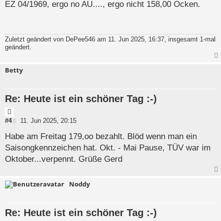
i
EZ 04/1969, ergo no AU...., ergo nicht 158,00 Ocken.
a
t
t
r
a
g
Zuletzt geändert von
DePee546
am 11. Jun 2025, 16:37, insgesamt 1-mal
geändert.
Betty
Re: Heute ist ein schöner Tag :-)
Z
i
B
#4
11. Jun 2025, 20:15
e
t
i
Habe am Freitag 179,oo bezahlt. Blöd wenn man ein
a
t
Saisongkennzeichen hat. Okt. - Mai Pause, TÜV war im
t
r
a
Oktober...verpennt. Grüße Gerd
g
Noddy
Re: Heute ist ein schöner Tag :-)