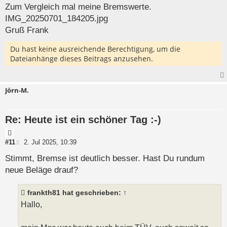
Zum Vergleich mal meine Bremswerte.
IMG_20250701_184205.jpg
Gruß Frank
Du hast keine ausreichende Berechtigung, um die
Dateianhänge dieses Beitrags anzusehen.
Jörn-M.
Re: Heute ist ein schöner Tag :-)
Z
i
B
#11
2. Jul 2025, 10:39
e
t
i
Stimmt, Bremse ist deutlich besser. Hast Du rundum
a
t
neue Beläge drauf?
t
r
a
g
frankth81
hat geschrieben:
↑
Hallo,