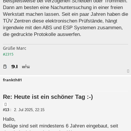
Beispielsweise bei verzogenen Scheiben oder Trommeln.
Dann am besten eine Nachuntersuchung in einer freien
Werkstatt machen lassen. Seit ein paar Jahren haben die
TÜV Zentren diese elektronischen Prüfstände, hängt
irgendwie mit den ABS und ESP Systemen zusammen,
die gedruckte Protokolle auswerfen.
Grüße Marc
#2315
frankth81
Re: Heute ist ein schöner Tag :-)
Z
i
B
#13
2. Jul 2025, 22:15
e
t
i
Hallo,
a
t
Beläge sind seit mindestens 6 Jahren eingebaut, seit
t
r