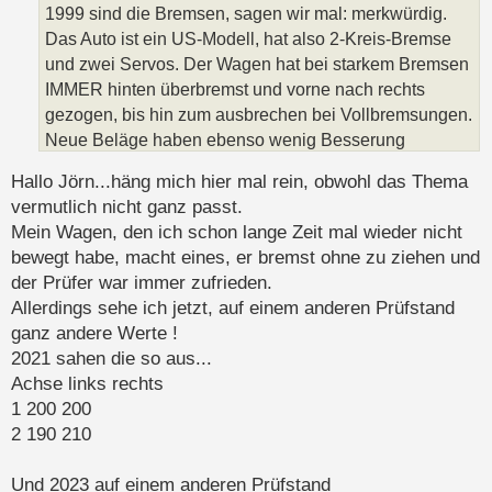
1999 sind die Bremsen, sagen wir mal: merkwürdig.
Das Auto ist ein US-Modell, hat also 2-Kreis-Bremse
und zwei Servos. Der Wagen hat bei starkem Bremsen
IMMER hinten überbremst und vorne nach rechts
gezogen, bis hin zum ausbrechen bei Vollbremsungen.
Neue Beläge haben ebenso wenig Besserung
gebracht wie neue Bremstrommeln, überholte Servos
Hallo Jörn...häng mich hier mal rein, obwohl das Thema
und neue Bremszylinder hinten. Ich habe dann das
vermutlich nicht ganz passt.
Servo für die Hinterachse rausgeschmissen, was
Mein Wagen, den ich schon lange Zeit mal wieder nicht
etwas Besserung brachte in der Bremsbalance, aber
bewegt habe, macht eines, er bremst ohne zu ziehen und
immer noch nicht wirklich überzeugte. Als dann vor 4
der Prüfer war immer zufrieden.
Jahren der HBZ wieder fällig war, hat es mir gereicht
Allerdings sehe ich jetzt, auf einem anderen Prüfstand
und ich habe komplett umgebaut auf das Einkreis-
ganz andere Werte !
System der UK-Version (Auch sinnvoll, weil die Teile
2021 sahen die so aus...
für die US-Bremse schweineteuer und kaum zu
Achse links rechts
bekommen sind). Und siehe da: plötzlich war das
1 200 200
Verziehen nach rechts vorne weg und auch die
2 190 210
Bremsbalance ist jetzt wesentlich besser, wenn auch
immer noch hecklastig - vielleicht wäre da ein
Und 2023 auf einem anderen Prüfstand