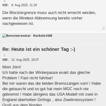
Z
i
B
#19
9. Aug 2025, 11:20
e
t
i
Die Blockiergrenze muss auch nicht erreicht werden,
a
t
wenn die Mindest-Abbremsung bereits vorher
t
r
a
nachgewiesen ist.
g
Rockola1438
Re: Heute ist ein schöner Tag :-)
Z
i
B
#20
12. Aug 2025, 18:07
e
t
i
Moin Jörn!
a
t
Ich hatte nach der Winterpause exakt das gleiche
t
r
a
Problem ! Fast nicht fahrbar!
g
Bei mir waren das die beiden Bremszangen vorn ! Habe
die getauscht und so gut hat mein MGC noch nie
gebremst ! Habe übrigens das USA Modell mit zwei in
England überholten Girlings , also Zweikreissystem !
Gruß aus dem Norden