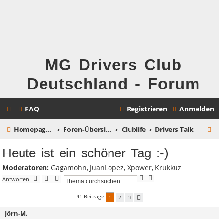
MG Drivers Club
Deutschland - Forum
FAQ
Registrieren
Anmelden
S
Homepage MG Drivers Club Deutschland
Foren-Übersicht
Clublife
Drivers Talk
u
Heute ist ein schöner Tag :-)
c
Moderatoren:
Gagamohn
,
JuanLopez
,
Xpower
,
Krukkuz
h
S
E
Antworten
u
r
e
c
w
41 Beiträge
1
2
3
N
h
e
ä
e
i
c
Jörn-M.
t
h
s