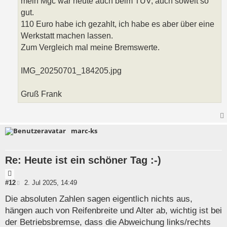
mein Mgc war heute auch beim TÜV, auch soweit so
gut.
110 Euro habe ich gezahlt, ich habe es aber über eine
Werkstatt machen lassen.
Zum Vergleich mal meine Bremswerte.
IMG_20250701_184205.jpg
Gruß Frank
marc-ks
Re: Heute ist ein schöner Tag :-)
Z
i
B
#12
2. Jul 2025, 14:49
e
t
i
Die absoluten Zahlen sagen eigentlich nichts aus,
a
t
hängen auch von Reifenbreite und Alter ab, wichtig ist bei
t
r
a
der Betriebsbremse, dass die Abweichung links/rechts