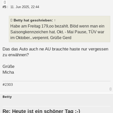
Z
i
B
#5
11. Jun 2025, 22:44
e
t
i
a
t
Betty
hat geschrieben:
↑
t
r
a
Habe am Freitag 179,oo bezahlt. Blöd wenn man ein
g
Saisongkennzeichen hat. Okt. - Mai Pause, TÜV war
im Oktober...verpennt. Grüße Gerd
Das das Auto auch ne AU brauchte haste nur vergessen
zu erwähnen?
Grüße
Micha
#2303
Betty
Re: Heute ist ein schöner Tag :-)