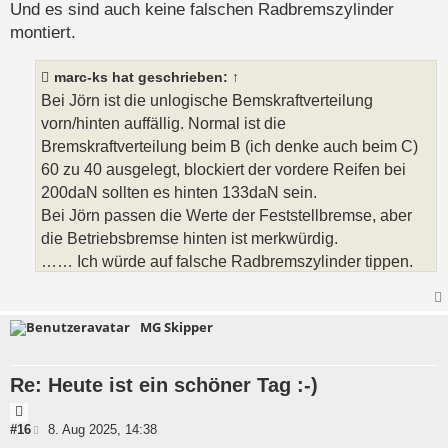
Und es sind auch keine falschen Radbremszylinder
montiert.
marc-ks
hat geschrieben:
↑
Bei Jörn ist die unlogische Bemskraftverteilung
vorn/hinten auffällig. Normal ist die
Bremskraftverteilung beim B (ich denke auch beim C)
60 zu 40 ausgelegt, blockiert der vordere Reifen bei
200daN sollten es hinten 133daN sein.
Bei Jörn passen die Werte der Feststellbremse, aber
die Betriebsbremse hinten ist merkwürdig.
…… Ich würde auf falsche Radbremszylinder tippen.
MG Skipper
Re: Heute ist ein schöner Tag :-)
Z
i
B
#16
8. Aug 2025, 14:38
e