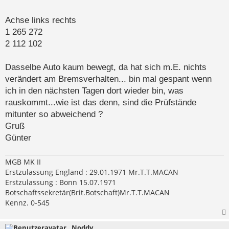
Reduzierventil mal einen Versuch wert. (Bitte jetzt
keine Diskussion, wie tödlich Einkreis-Systeme sind
Achse links rechts
undsoweiter!).
1 265 272
Und es sind auch keine falschen Radbremszylinder
2 112 102
montiert.
Dasselbe Auto kaum bewegt, da hat sich m.E. nichts
marc-ks
hat geschrieben:
↑
verändert am Bremsverhalten... bin mal gespant wenn
Bei Jörn ist die unlogische Bemskraftverteilung
ich in den nächsten Tagen dort wieder bin, was
vorn/hinten auffällig. Normal ist die
rauskommt...wie ist das denn, sind die Prüfstände
Bremskraftverteilung beim B (ich denke auch beim
mitunter so abweichend ?
C) 60 zu 40 ausgelegt, blockiert der vordere Reifen
Gruß
bei 200daN sollten es hinten 133daN sein.
Günter
Bei Jörn passen die Werte der Feststellbremse,
aber die Betriebsbremse hinten ist merkwürdig.
MGB MK II
…… Ich würde auf falsche Radbremszylinder
Erstzulassung England : 29.01.1971 Mr.T.T.MACAN
tippen.
Erstzulassung : Bonn 15.07.1971
Botschaftssekretär(Brit.Botschaft)Mr.T.T.MACAN
Kennz. 0-545
Noddy