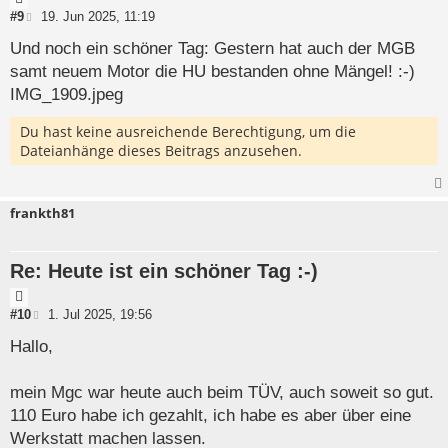
i
B
#9
19. Jun 2025, 11:19
e
t
i
Und noch ein schöner Tag: Gestern hat auch der MGB
a
t
samt neuem Motor die HU bestanden ohne Mängel! :-)
t
r
a
IMG_1909.jpeg
g
Du hast keine ausreichende Berechtigung, um die
Dateianhänge dieses Beitrags anzusehen.
frankth81
Re: Heute ist ein schöner Tag :-)
Z
i
B
#10
1. Jul 2025, 19:56
e
t
i
Hallo,
a
t
t
r
a
mein Mgc war heute auch beim TÜV, auch soweit so gut.
g
110 Euro habe ich gezahlt, ich habe es aber über eine
Werkstatt machen lassen.