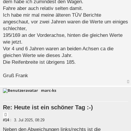
a
dem habe ich zumindest den Wagen.
g
Fahre aber auch relativ selten damit.
Ich habe mir mal meine älteren TÜV Berichte
angeschaut, vor zwei Jahren waren die Werte um einiges
schlechter,
195/169 an der Vorderachse, hinten die gleichen Werte
wie jetzt.
Vor 4 und 6 Jahren waren an beiden Achsen ca die
gleichen Werte wie dieses Jahr.
Die Reifenbreite ist übrigens 185.
Gruß Frank
marc-ks
Re: Heute ist ein schöner Tag :-)
Z
i
B
#14
3. Jul 2025, 08:29
e
t
i
Neben den Abweichungen links/rechts ist die