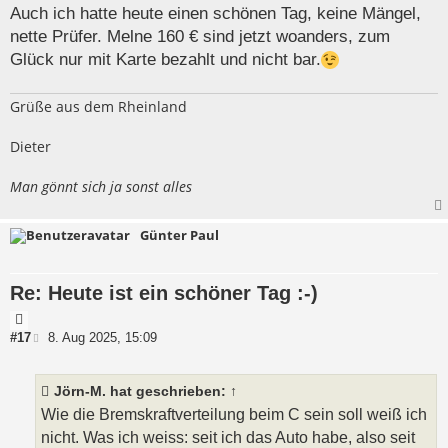
t
i
Auch ich hatte heute einen schönen Tag, keine Mängel,
a
t
nette Prüfer. Melne 160 € sind jetzt woanders, zum
t
r
a
Glück nur mit Karte bezahlt und nicht bar.
g
Grüße aus dem Rheinland
Dieter
Man gönnt sich ja sonst alles
Günter Paul
Re: Heute ist ein schöner Tag :-)
Z
i
B
#17
8. Aug 2025, 15:09
e
t
i
a
t
Jörn-M.
hat geschrieben:
↑
t
r
a
Wie die Bremskraftverteilung beim C sein soll weiß ich
g
nicht. Was ich weiss: seit ich das Auto habe, also seit