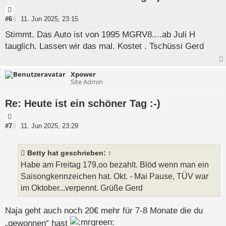
Z
i
B
#6
11. Jun 2025, 23:15
e
t
i
Stimmt. Das Auto ist von 1995 MGRV8....ab Juli H
a
t
tauglich. Lassen wir das mal. Kostet . Tschüssi Gerd
t
r
a
g
Xpower
Site Admin
Re: Heute ist ein schöner Tag :-)
Z
i
B
#7
11. Jun 2025, 23:29
e
t
i
a
t
Betty
hat geschrieben:
↑
t
r
a
Habe am Freitag 179,oo bezahlt. Blöd wenn man ein
g
Saisongkennzeichen hat. Okt. - Mai Pause, TÜV war
im Oktober...verpennt. Grüße Gerd
Naja geht auch noch 20€ mehr für 7-8 Monate die du
„gewonnen“ hast