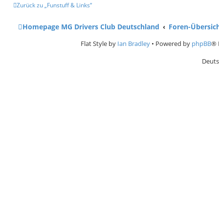
Zurück zu „Funstuff & Links“
Homepage MG Drivers Club Deutschland
Foren-Übersic
Flat Style by
Ian Bradley
• Powered by
phpBB
® 
Deuts