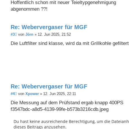
i
Hoffentlich schon mit neuer Teieltypgenehmigung
t
abgenommen ??!
r
a
g
Re: Webervergaser für MGF
B
#3
von
Jörn
»
12. Jun 2025, 21:52
e
i
Die Luftfilter sind klasse, wird da mit Grillkohle gefilter
t
r
a
g
Re: Webervergaser für MGF
B
#4
von
Xpower
»
12. Jun 2025, 22:11
e
i
Die Messung auf dem Prüfstand ergab knapp 400PS
t
f3547bdc-a8d5-4139-99fe-b573b3216cdb.jpeg
r
a
g
Du hast keine ausreichende Berechtigung, um die Dateian
dieses Beitrags anzusehen.