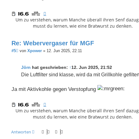
Um zu verstehen, warum Manche überall ihren Senf dazug
musst du lernen, wie eine Bratwurst zu denken.
Re: Webervergaser für MGF
B
#5
von
Xpower
»
12. Jun 2025, 22:11
e
i
t
Jörn
hat geschrieben:
↑
12. Jun 2025, 21:52
r
a
Die Luftfilter sind klasse, wird da mit Grillkohle gefilter
g
Ja mit Aktivkohle gegen Verstopfung
Um zu verstehen, warum Manche überall ihren Senf dazug
musst du lernen, wie eine Bratwurst zu denken.
Antworten