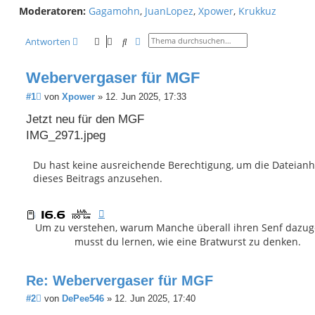
Moderatoren:
Gagamohn
,
JuanLopez
,
Xpower
,
Krukkuz
h
e
Suche
Erweiterte Suche
Antworten
Webervergaser für MGF
B
#1
von
Xpower
»
12. Jun 2025, 17:33
e
i
Jetzt neu für den MGF
t
IMG_2971.jpeg
r
a
g
Du hast keine ausreichende Berechtigung, um die Dateian
dieses Beitrags anzusehen.
Um zu verstehen, warum Manche überall ihren Senf dazug
musst du lernen, wie eine Bratwurst zu denken.
Re: Webervergaser für MGF
B
#2
von
DePee546
»
12. Jun 2025, 17:40
e