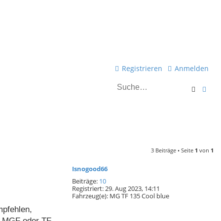
Registrieren
Anmelden
S
E
u
r
c
w
h
e
e
i
3 Beiträge • Seite
1
von
1
t
Isnogood66
e
Beiträge:
10
Registriert:
29. Aug 2023, 14:11
r
Fahrzeug(e):
MG TF 135 Cool blue
mpfehlen,
t
ür MGF oder TF