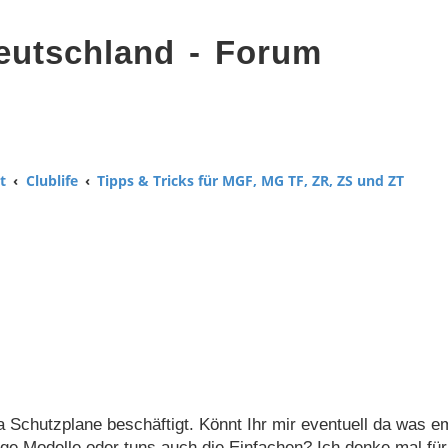
eutschland - Forum
t
Clublife
Tipps & Tricks für MGF, MG TF, ZR, ZS und ZT
Schutzplane beschäftigt. Könnt Ihr mir eventuell da was e
ge Modelle oder tuns auch die Einfachen? Ich denke mal f