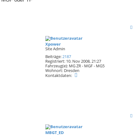
e
S
u
N
c
a
c
h
h
Xpower
o
Site Admin
e
b
Beiträge:
2187
e
Registriert:
10. Nov 2008, 21:27
n
Fahrzeug(e):
MG ZR - MGF - MG5
Wohnort:
Dresden
K
Kontaktdaten:
o
n
t
a
k
t
d
.
a
N
t
a
e
n
c
v
h
MBGT_ED
o
o