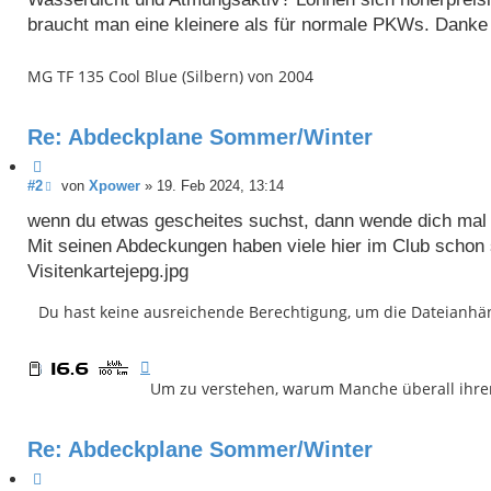
t
r
u
a
braucht man eine kleinere als für normale PKWs. Danke 
c
g
h
e
MG TF 135 Cool Blue (Silbern) von 2004
Re: Abdeckplane Sommer/Winter
Z
i
B
#2
von
Xpower
»
19. Feb 2024, 13:14
e
t
i
wenn du etwas gescheites suchst, dann wende dich mal 
a
t
Mit seinen Abdeckungen haben viele hier im Club schon
t
r
a
Visitenkartejepg.jpg
g
Du hast keine ausreichende Berechtigung, um die Dateianhä
Um zu verstehen, warum Manche überall ihren
Re: Abdeckplane Sommer/Winter
Z