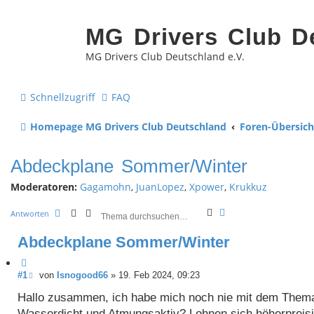
MG Drivers Club D
MG Drivers Club Deutschland e.V.
Schnellzugriff
FAQ
Homepage MG Drivers Club Deutschland
Foren-Übersich
Abdeckplane Sommer/Winter
Moderatoren:
Gagamohn
,
JuanLopez
,
Xpower
,
Krukkuz
S
E
Antworten
u
r
c
w
Abdeckplane Sommer/Winter
h
e
e
i
Z
t
e
i
B
#1
von
Isnogood66
»
19. Feb 2024, 09:23
r
e
t
t
i
Hallo zusammen, ich habe mich noch nie mit dem Thema 
a
e
t
S
Wasserdicht und Atmungsaktiv? Lohnen sich höherpreisi