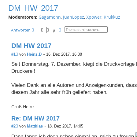
DM HW 2017
c
Moderatoren:
Gagamohn
,
JuanLopez
,
Xpower
,
Krukkuz
h
e
Suche
Erweiterte Suche
Antworten
DM HW 2017
B
#1
von
Heinz.D
»
16. Dez 2017, 16:38
e
i
Seit Donnerstag, 7. Dezember, kiegt die Druckvorlage 
t
Druckerei!
r
a
g
Vielen Dank an alle Autoren und Anzeigenkunden, dass 
diesem Jahr alle sehr früh geliefert haben.
Gruß Heinz
Re: DM HW 2017
B
#2
von
Matthias
»
18. Dez 2017, 14:05
e
i
Dann fange ich doch schon einmal an, mich zu freuen