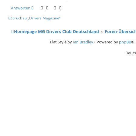
Antworten
Zurück zu „Drivers Magazine“
Homepage MG Drivers Club Deutschland
Foren-Übersic
Flat Style by
Ian Bradley
• Powered by
phpBB
® 
Deuts