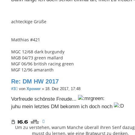
t
r
a
g
achteckige Grüße
Matthias #421
MGC 12/68 dark burgundy
MGB 04/73 green mallard
MGF 06/96 british racing green
MGF 12/96 amaranth
Re: DM HW 2017
B
#3
von
Xpower
»
18. Dez 2017, 17:48
e
i
Vorfreude schönste Freude...
t
juhu mein letztes DM bekomm ich doch noch
r
a
g
Um zu verstehen, warum Manche überall ihren Senf dazug
musst du lernen, wie eine Bratwurst zu denken.