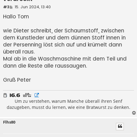
B
#3
15. Jun 2024, 13:40
e
Hallo Tom
i
t
r
a
wie Dieter schreibt, der Schaumstoff, zwischen
g
dem Kunstleder und dem dünnen Stoff innen in
der Persenning löst sich auf und krümelt dann
überall raus.
Mal ab in die Waschmaschine mit dem Teil und
dann die Reste alle raussaugen.
Gruß Peter
Um zu verstehen, warum Manche überall ihren Senf
dazugeben, musst du lernen, wie eine Bratwurst zu denken.
Flhs80