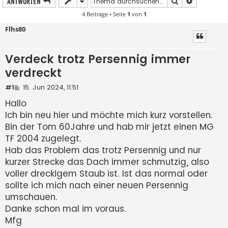
Suche
Erweiterte
Antworten
4 Beiträge • Seite
1
von
1
Flhs80
Verdeck trotz Persennig immer
verdreckt
B
#1
15. Jun 2024, 11:51
e
Hallo
i
t
Ich bin neu hier und möchte mich kurz vorstellen.
r
a
Bin der Tom 60Jahre und hab mir jetzt einen MG
g
TF 2004 zugelegt.
Hab das Problem das trotz Persennig und nur
kurzer Strecke das Dach immer schmutzig, also
voller dreckigem Staub ist. Ist das normal oder
sollte ich mich nach einer neuen Persennig
umschauen.
Danke schon mal im voraus.
Mfg