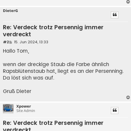
DieterG
Re: Verdeck trotz Persennig immer
verdreckt
B
#2
15. Jun 2024, 13:33
e
Hallo Tom,
i
t
r
a
wenn der dreckige Staub die Farbe ähnlich
g
Rapsblütenstaub hat, liegt es an der Persenning.
Da löst sich was auf.
Gruß Dieter
Xpower
Site Admin
Re: Verdeck trotz Persennig immer
verdreckt