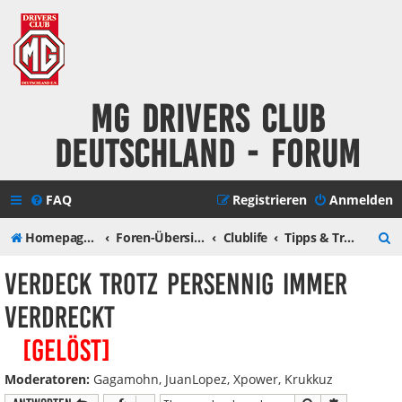
MG Drivers Club
Deutschland - Forum
FAQ
Registrieren
Anmelden
S
Homepage MG Drivers Club Deutschland
Foren-Übersicht
Clublife
Tipps & Tricks für MGF, MG TF, ZR, ZS und ZT
u
Verdeck trotz Persennig immer
c
verdreckt
h
[Gelöst]
e
Moderatoren:
Gagamohn
,
JuanLopez
,
Xpower
,
Krukkuz