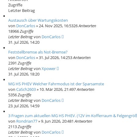
Zugriffe
Letzter Beitrag
Austausch über Wartungskosten
von
DonCarlos
» 24. Nov 2025, 16:53
26
Antworten
18966
Zugriffe
Letzter Beitrag
von
DonCarlos
31. Jul 2026, 14:20
Feststellbremse als Not-Bremse?
von
DonCarlos
» 31. Jul 2026, 14:25
3
Antworten
2391
Zugriffe
Letzter Beitrag
von
Xpower
31. Jul 2026, 18:20
MG HS PHEV Welcher Fahrmodus ist der Sparsamste
von
CaSch2603
» 10. Mär 2026, 21:49
7
Antworten
5356
Zugriffe
Letzter Beitrag
von
DonCarlos
23. Jul 2026, 14:59
3 Fragen zum aktuellen MG HS PHEV. (12V im Kofferraum & Felgengröß
von
Rondrian77
» 9. Jun 2026, 20:48
1
Antworten
2113
Zugriffe
Letzter Beitrag
von
DonCarlos