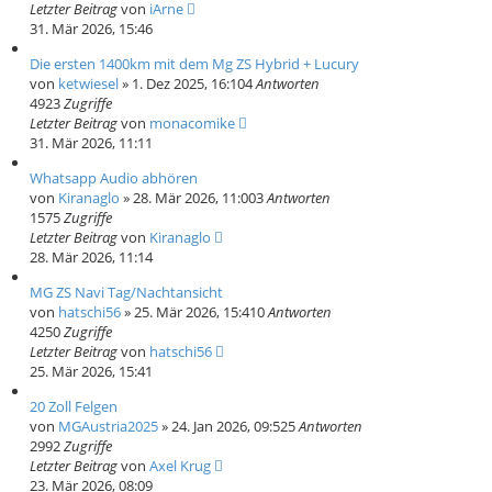
Letzter Beitrag
von
iArne
31. Mär 2026, 15:46
Die ersten 1400km mit dem Mg ZS Hybrid + Lucury
von
ketwiesel
» 1. Dez 2025, 16:10
4
Antworten
4923
Zugriffe
Letzter Beitrag
von
monacomike
31. Mär 2026, 11:11
Whatsapp Audio abhören
von
Kiranaglo
» 28. Mär 2026, 11:00
3
Antworten
1575
Zugriffe
Letzter Beitrag
von
Kiranaglo
28. Mär 2026, 11:14
MG ZS Navi Tag/Nachtansicht
von
hatschi56
» 25. Mär 2026, 15:41
0
Antworten
4250
Zugriffe
Letzter Beitrag
von
hatschi56
25. Mär 2026, 15:41
20 Zoll Felgen
von
MGAustria2025
» 24. Jan 2026, 09:52
5
Antworten
2992
Zugriffe
Letzter Beitrag
von
Axel Krug
23. Mär 2026, 08:09