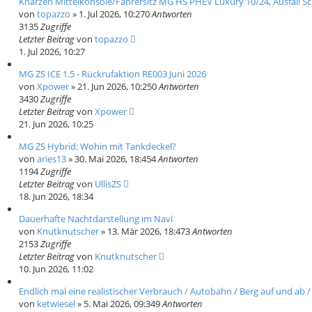
Knarzen Mittelkonsole/Fahrersitz MG HS PHEV Luxury 10/24, Ausfall S
von
topazzo
» 1. Jul 2026, 10:27
0
Antworten
3135
Zugriffe
Letzter Beitrag
von
topazzo
1. Jul 2026, 10:27
MG ZS ICE 1.5 - Rückrufaktion RE003 Juni 2026
von
Xpower
» 21. Jun 2026, 10:25
0
Antworten
3430
Zugriffe
Letzter Beitrag
von
Xpower
21. Jun 2026, 10:25
MG ZS Hybrid: Wohin mit Tankdeckel?
von
aries13
» 30. Mai 2026, 18:45
4
Antworten
1194
Zugriffe
Letzter Beitrag
von
UllisZS
18. Jun 2026, 18:34
Dauerhafte Nachtdarstellung im Navi
von
Knutknutscher
» 13. Mär 2026, 18:47
3
Antworten
2153
Zugriffe
Letzter Beitrag
von
Knutknutscher
10. Jun 2026, 11:02
Endlich mal eine realistischer Verbrauch / Autobahn / Berg auf und ab 
von
ketwiesel
» 5. Mai 2026, 09:34
9
Antworten