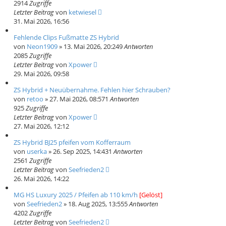
2914
Zugriffe
Letzter Beitrag
von
ketwiesel
31. Mai 2026, 16:56
Fehlende Clips Fußmatte ZS Hybrid
von
Neon1909
» 13. Mai 2026, 20:24
9
Antworten
2085
Zugriffe
Letzter Beitrag
von
Xpower
29. Mai 2026, 09:58
ZS Hybrid + Neuübernahme. Fehlen hier Schrauben?
von
retoo
» 27. Mai 2026, 08:57
1
Antworten
925
Zugriffe
Letzter Beitrag
von
Xpower
27. Mai 2026, 12:12
ZS Hybrid BJ25 pfeifen vom Kofferraum
von
userka
» 26. Sep 2025, 14:43
1
Antworten
2561
Zugriffe
Letzter Beitrag
von
Seefrieden2
26. Mai 2026, 14:22
MG HS Luxury 2025 / Pfeifen ab 110 km/h
[Gelöst]
von
Seefrieden2
» 18. Aug 2025, 13:55
5
Antworten
4202
Zugriffe
Letzter Beitrag
von
Seefrieden2