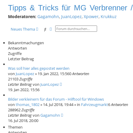
Tipps & Tricks für MG Verbrenner /
c
Moderatoren:
Gagamohn
,
JuanLopez
,
Xpower
,
Krukkuz
h
e
Suche
Erweiterte Suche
Neues Thema
Bekanntmachungen
Antworten
Zugriffe
Letzter Beitrag
Was soll hier alles gepostet werden
von
JuanLopez
» 19. Jan 2022, 15:56
0
Antworten
21103
Zugriffe
Letzter Beitrag
von
JuanLopez
19. Jan 2022, 15:56
Bilder verkleinern für das Forum - Hilftool für Windows
von
thomas_1802
» 14. Jul 2018, 19:44 » in
Fahrzeugmarkt
6
Antworten
288962
Zugriffe
Letzter Beitrag
von
Gagamohn
16. Jul 2018, 20:00
Themen
Antworten