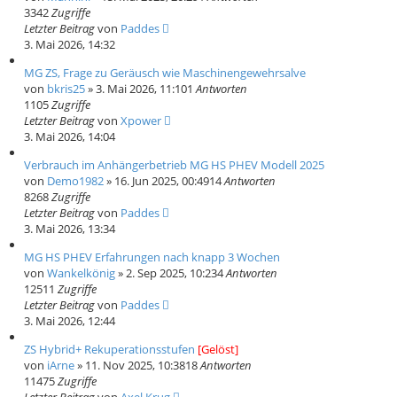
3342
Zugriffe
Letzter Beitrag
von
Paddes
3. Mai 2026, 14:32
MG ZS, Frage zu Geräusch wie Maschinengewehrsalve
von
bkris25
» 3. Mai 2026, 11:10
1
Antworten
1105
Zugriffe
Letzter Beitrag
von
Xpower
3. Mai 2026, 14:04
Verbrauch im Anhängerbetrieb MG HS PHEV Modell 2025
von
Demo1982
» 16. Jun 2025, 00:49
14
Antworten
8268
Zugriffe
Letzter Beitrag
von
Paddes
3. Mai 2026, 13:34
MG HS PHEV Erfahrungen nach knapp 3 Wochen
von
Wankelkönig
» 2. Sep 2025, 10:23
4
Antworten
12511
Zugriffe
Letzter Beitrag
von
Paddes
3. Mai 2026, 12:44
ZS Hybrid+ Rekuperationsstufen
[Gelöst]
von
iArne
» 11. Nov 2025, 10:38
18
Antworten
11475
Zugriffe