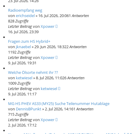
23. Jul 2026, 14:26
Radioempfang weg
von
erichseidel
» 16. Jul 2026, 20:06
1
Antworten
828
Zugriffe
Letzter Beitrag
von
Xpower
16. Jul 2026, 23:39
Fragen zum HS Hybrid+
von
jknaebel
» 29. Jun 2026, 18:32
2
Antworten
1192
Zugriffe
Letzter Beitrag
von
Xpower
9. Jul 2026, 19:31
Welche Ölsorte nehmt ihr ??
von
ketwiesel
» 8. Jul 2026, 11:02
6
Antworten
1009
Zugriffe
Letzter Beitrag
von
ketwiesel
9. Jul 2026, 11:17
MG HS PHEV AS33 (MY25) Suche Teilenummer Hutablage
von
DennisBPunkt
» 2. Jul 2026, 14:16
1
Antworten
715
Zugriffe
Letzter Beitrag
von
Xpower
2. Jul 2026, 17:12