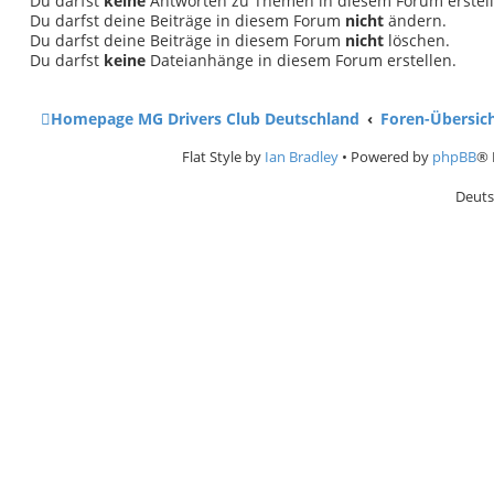
Du darfst
keine
Antworten zu Themen in diesem Forum erstell
Du darfst deine Beiträge in diesem Forum
nicht
ändern.
Du darfst deine Beiträge in diesem Forum
nicht
löschen.
Du darfst
keine
Dateianhänge in diesem Forum erstellen.
Homepage MG Drivers Club Deutschland
Foren-Übersic
Flat Style by
Ian Bradley
• Powered by
phpBB
® 
Deuts