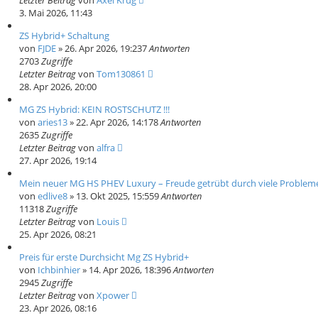
Letzter Beitrag
von
Axel Krug
3. Mai 2026, 11:43
ZS Hybrid+ Schaltung
von
FJDE
» 26. Apr 2026, 19:23
7
Antworten
2703
Zugriffe
Letzter Beitrag
von
Tom130861
28. Apr 2026, 20:00
MG ZS Hybrid: KEIN ROSTSCHUTZ !!!
von
aries13
» 22. Apr 2026, 14:17
8
Antworten
2635
Zugriffe
Letzter Beitrag
von
alfra
27. Apr 2026, 19:14
Mein neuer MG HS PHEV Luxury – Freude getrübt durch viele Probleme 
von
edlive8
» 13. Okt 2025, 15:55
9
Antworten
11318
Zugriffe
Letzter Beitrag
von
Louis
25. Apr 2026, 08:21
Preis für erste Durchsicht Mg ZS Hybrid+
von
Ichbinhier
» 14. Apr 2026, 18:39
6
Antworten
2945
Zugriffe
Letzter Beitrag
von
Xpower
23. Apr 2026, 08:16