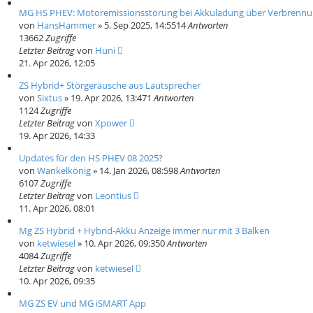
MG HS PHEV: Motoremissionsstörung bei Akkuladung über Verbrenn
von
HansHammer
» 5. Sep 2025, 14:55
14
Antworten
13662
Zugriffe
Letzter Beitrag
von
Huni
21. Apr 2026, 12:05
ZS Hybrid+ Störgeräusche aus Lautsprecher
von
Sixtus
» 19. Apr 2026, 13:47
1
Antworten
1124
Zugriffe
Letzter Beitrag
von
Xpower
19. Apr 2026, 14:33
Updates für den HS PHEV 08 2025?
von
Wankelkönig
» 14. Jan 2026, 08:59
8
Antworten
6107
Zugriffe
Letzter Beitrag
von
Leontius
11. Apr 2026, 08:01
Mg ZS Hybrid + Hybrid-Akku Anzeige immer nur mit 3 Balken
von
ketwiesel
» 10. Apr 2026, 09:35
0
Antworten
4084
Zugriffe
Letzter Beitrag
von
ketwiesel
10. Apr 2026, 09:35
MG ZS EV und MG iSMART App