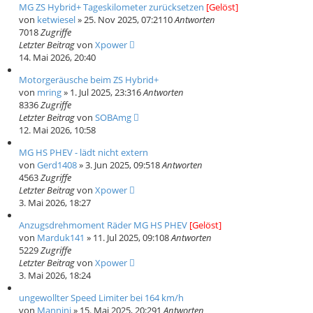
MG ZS Hybrid+ Tageskilometer zurücksetzen
[Gelöst]
von
ketwiesel
» 25. Nov 2025, 07:21
10
Antworten
7018
Zugriffe
Letzter Beitrag
von
Xpower
14. Mai 2026, 20:40
Motorgeräusche beim ZS Hybrid+
von
mring
» 1. Jul 2025, 23:31
6
Antworten
8336
Zugriffe
Letzter Beitrag
von
SOBAmg
12. Mai 2026, 10:58
MG HS PHEV - lädt nicht extern
von
Gerd1408
» 3. Jun 2025, 09:51
8
Antworten
4563
Zugriffe
Letzter Beitrag
von
Xpower
3. Mai 2026, 18:27
Anzugsdrehmoment Räder MG HS PHEV
[Gelöst]
von
Marduk141
» 11. Jul 2025, 09:10
8
Antworten
5229
Zugriffe
Letzter Beitrag
von
Xpower
3. Mai 2026, 18:24
ungewollter Speed Limiter bei 164 km/h
von
Mannini
» 15. Mai 2025, 20:29
1
Antworten