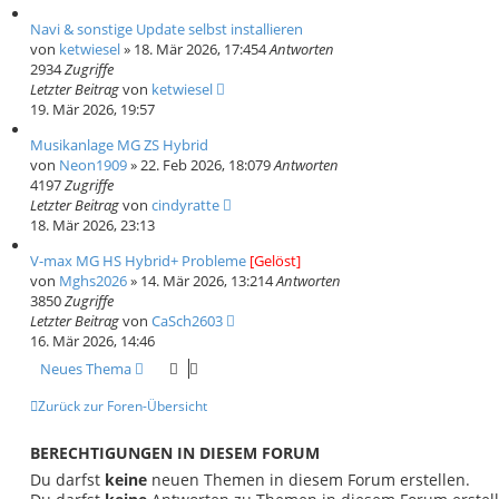
Navi & sonstige Update selbst installieren
von
ketwiesel
» 18. Mär 2026, 17:45
4
Antworten
2934
Zugriffe
Letzter Beitrag
von
ketwiesel
19. Mär 2026, 19:57
Musikanlage MG ZS Hybrid
von
Neon1909
» 22. Feb 2026, 18:07
9
Antworten
4197
Zugriffe
Letzter Beitrag
von
cindyratte
18. Mär 2026, 23:13
V-max MG HS Hybrid+ Probleme
[Gelöst]
von
Mghs2026
» 14. Mär 2026, 13:21
4
Antworten
3850
Zugriffe
Letzter Beitrag
von
CaSch2603
16. Mär 2026, 14:46
Neues Thema
Zurück zur Foren-Übersicht
BERECHTIGUNGEN IN DIESEM FORUM
Du darfst
keine
neuen Themen in diesem Forum erstellen.