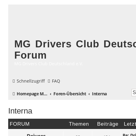
MG Drivers Club Deutsc
Forum
MG Drivers Club Deutschland e.V.
Schnellzugriff
FAQ
Homepage MG Drivers Club Deutschland
Foren-Übersicht
Interna
Interna
FORUM
Themen
Beiträge
Letz
Drivers
Re: D