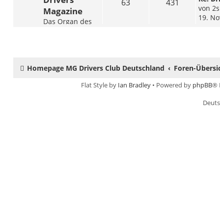
63
431
von
2
Magazine
19. No
Das Organ des
Clubs - das
Drivers
Magazine. Lob,
Kritik und
Homepage MG Drivers Club Deutschland
Mithilfe sind
Foren-Übersi
hier gerne
Flat Style by
Ian Bradley
• Powered by
phpBB
® 
gesehen. Hier
tummelt sich die
Deuts
Redaktion & das
Layout-
Department!