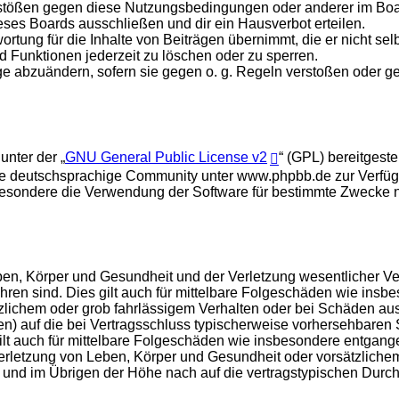
rstößen gegen diese Nutzungsbedingungen oder anderer im Board
ses Boards ausschließen und dir ein Hausverbot erteilen.
rtung für die Inhalte von Beiträgen übernimmt, die er nicht selb
d Funktionen jederzeit zu löschen oder zu sperren.
äge abzuändern, sofern sie gegen o. g. Regeln verstoßen oder g
unter der „
GNU General Public License v2
“ (GPL) bereitges
e deutschsprachige Community unter www.phpbb.de zur Verfügun
esondere die Verwendung der Software für bestimmte Zwecke nic
en, Körper und Gesundheit und der Verletzung wesentlicher Vertr
führen sind. Dies gilt auch für mittelbare Folgeschäden wie in
tzlichem oder grob fahrlässigem Verhalten oder bei Schäden au
hten) auf die bei Vertragsschluss typischerweise vorhersehbare
gilt auch für mittelbare Folgeschäden wie insbesondere entgan
rletzung von Leben, Körper und Gesundheit oder vorsätzlichem 
nd im Übrigen der Höhe nach auf die vertragstypischen Durchsc