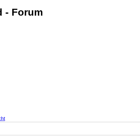
d - Forum
cht