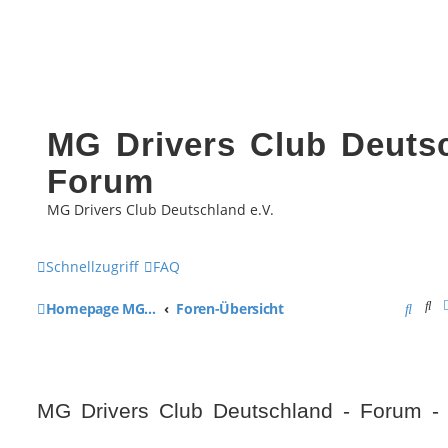
MG Drivers Club Deutsc
Forum
MG Drivers Club Deutschland e.V.
Schnellzugriff
FAQ
Su
S
Homepage MG Drivers Club Deutschland
Foren-Übersicht
u
c
h
MG Drivers Club Deutschland - Forum - 
e