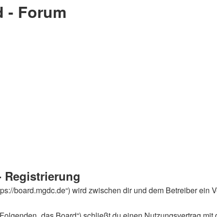
d - Forum
 Registrierung
ttps://board.mgdc.de“) wird zwischen dir und dem Betreiber ein
 Folgenden „das Board“) schließt du einen Nutzungsvertrag mit