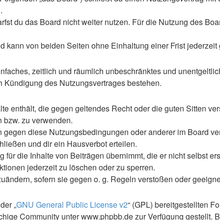
.
st du das Board nicht weiter nutzen. Für die Nutzung des Boards
 kann von beiden Seiten ohne Einhaltung einer Frist jederzeit
 einfaches, zeitlich und räumlich unbeschränktes und unentgelt
ch Kündigung des Nutzungsvertrages bestehen.
alte enthält, die gegen geltendes Recht oder die guten Sitten ve
en bzw. zu verwenden.
en gegen diese Nutzungsbedingungen oder anderer im Board ve
ließen und dir ein Hausverbot erteilen.
für die Inhalte von Beiträgen übernimmt, die er nicht selbst ers
ktionen jederzeit zu löschen oder zu sperren.
zuändern, sofern sie gegen o. g. Regeln verstoßen oder geeign
der „
GNU General Public License v2
“ (GPL) bereitgestellten 
hige Community unter www.phpbb.de zur Verfügung gestellt. Be