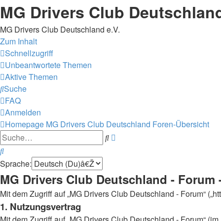
MG Drivers Club Deutschlan
MG Drivers Club Deutschland e.V.
Zum Inhalt
Schnellzugriff
Unbeantwortete Themen
Aktive Themen
Suche
FAQ
Anmelden
Homepage MG Drivers Club Deutschland
Foren-Übersicht
Erweiterte
Suche
Suche
Suche
Sprache:
MG Drivers Club Deutschland - Forum -
Mit dem Zugriff auf „MG Drivers Club Deutschland - Forum“ („h
1. Nutzungsvertrag
Mit dem Zugriff auf „MG Drivers Club Deutschland - Forum“ (im