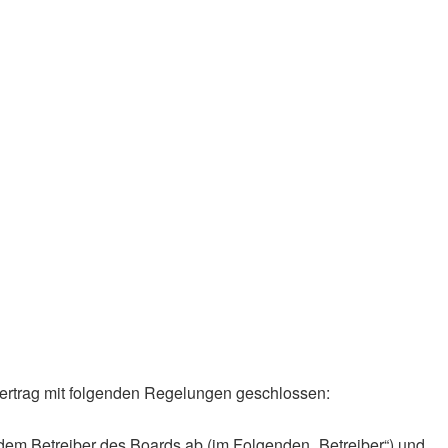
 Vertrag mit folgenden Regelungen geschlossen:
 dem Betreiber des Boards ab (im Folgenden „Betreiber“) und