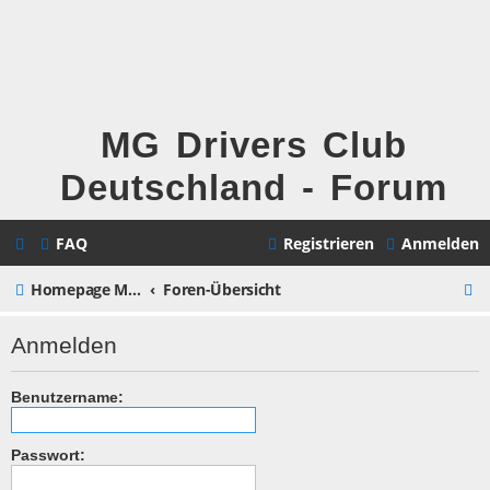
MG Drivers Club
Deutschland - Forum
FAQ
Registrieren
Anmelden
S
Homepage MG Drivers Club Deutschland
Foren-Übersicht
u
Anmelden
c
h
Benutzername:
e
Passwort: