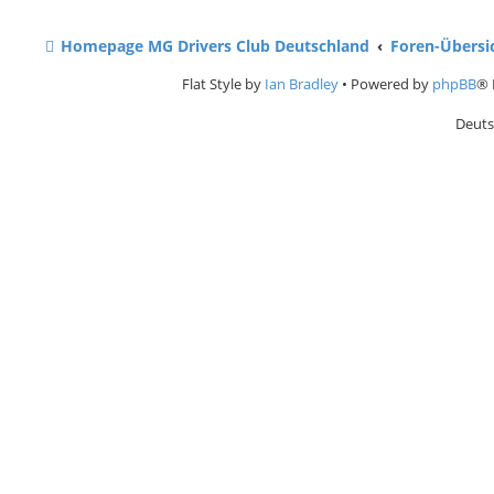
Homepage MG Drivers Club Deutschland
Foren-Übersi
Flat Style by
Ian Bradley
• Powered by
phpBB
® 
Deuts