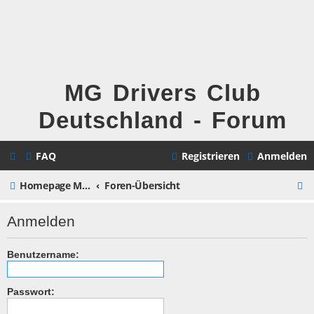
MG Drivers Club
Deutschland - Forum
FAQ
Registrieren
Anmelden
S
Homepage MG Drivers Club Deutschland
Foren-Übersicht
u
Anmelden
c
h
Benutzername:
e
Passwort: