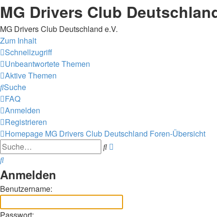
MG Drivers Club Deutschlan
MG Drivers Club Deutschland e.V.
Zum Inhalt
Schnellzugriff
Unbeantwortete Themen
Aktive Themen
Suche
FAQ
Anmelden
Registrieren
Homepage MG Drivers Club Deutschland
Foren-Übersicht
Erweiterte
Suche
Suche
Suche
Anmelden
Benutzername:
Passwort: