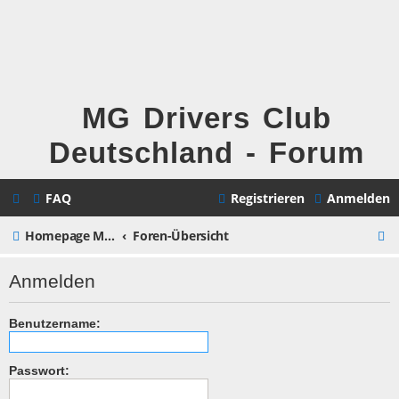
MG Drivers Club
Deutschland - Forum
FAQ
Registrieren
Anmelden
S
Homepage MG Drivers Club Deutschland
Foren-Übersicht
u
Anmelden
c
h
Benutzername:
e
Passwort: