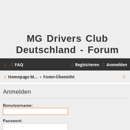
MG Drivers Club
Deutschland - Forum
FAQ
Registrieren
Anmelden
S
Homepage MG Drivers Club Deutschland
Foren-Übersicht
u
Anmelden
c
h
Benutzername:
e
Passwort: