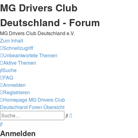
MG Drivers Club
Deutschland - Forum
MG Drivers Club Deutschland e.V.
Zum Inhalt
Schnellzugriff
Unbeantwortete Themen
Aktive Themen
Suche
FAQ
Anmelden
Registrieren
Homepage MG Drivers Club
Deutschland
Foren-Übersicht
Erweiterte
Suche
Suche
Suche
Anmelden