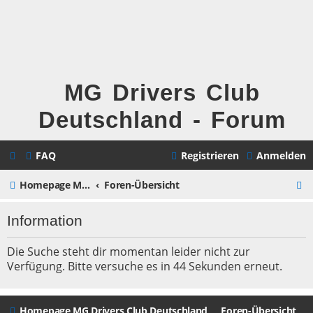
MG Drivers Club
Deutschland - Forum
FAQ
Registrieren
Anmelden
S
Homepage MG Drivers Club Deutschland
Foren-Übersicht
u
Information
c
h
Die Suche steht dir momentan leider nicht zur
Verfügung. Bitte versuche es in 44 Sekunden erneut.
e
Homepage MG Drivers Club Deutschland
Foren-Übersicht