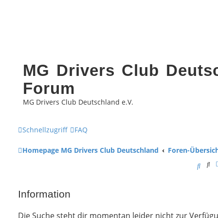
MG Drivers Club Deutsc
Forum
MG Drivers Club Deutschland e.V.
Schnellzugriff
FAQ
Homepage MG Drivers Club Deutschland
Foren-Übersic
Su
S
u
Information
c
h
Die Suche steht dir momentan leider nicht zur Verfügun