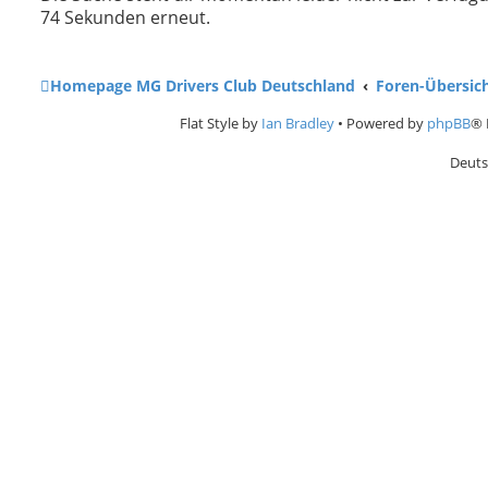
74 Sekunden erneut.
e
Homepage MG Drivers Club Deutschland
Foren-Übersic
Flat Style by
Ian Bradley
• Powered by
phpBB
® 
Deuts