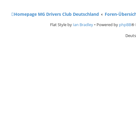
Homepage MG Drivers Club Deutschland
Foren-Übersic
Flat Style by
Ian Bradley
• Powered by
phpBB
® 
Deuts