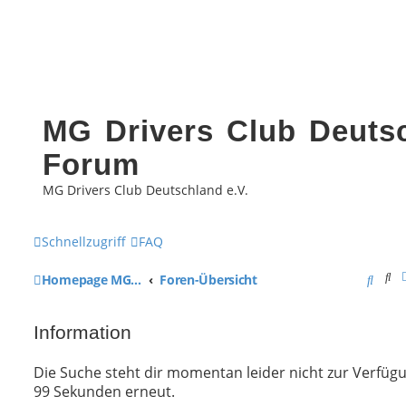
MG Drivers Club Deutsc
Forum
MG Drivers Club Deutschland e.V.
Schnellzugriff
FAQ
Su
S
Homepage MG Drivers Club Deutschland
Foren-Übersicht
u
Information
c
h
Die Suche steht dir momentan leider nicht zur Verfügun
99 Sekunden erneut.
e