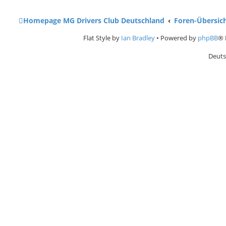
Homepage MG Drivers Club Deutschland
Foren-Übersic
Flat Style by
Ian Bradley
• Powered by
phpBB
® 
Deuts