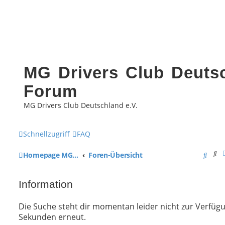
MG Drivers Club Deutsc
Forum
MG Drivers Club Deutschland e.V.
Schnellzugriff
FAQ
Su
S
Homepage MG Drivers Club Deutschland
Foren-Übersicht
u
Information
c
h
Die Suche steht dir momentan leider nicht zur Verfügun
Sekunden erneut.
e