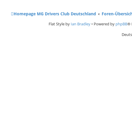
Homepage MG Drivers Club Deutschland
Foren-Übersic
Flat Style by
Ian Bradley
• Powered by
phpBB
® 
Deuts