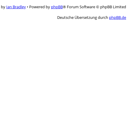
r
e by
Ian Bradley
• Powered by
phpBB
® Forum Software © phpBB Limited
t
Deutsche Übersetzung durch
phpBB.de
e
S
u
c
h
e