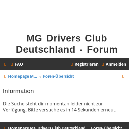
MG Drivers Club
Deutschland - Forum
FAQ
Registrieren
Anmelden
S
Homepage MG Drivers Club Deutschland
Foren-Übersicht
u
Information
c
h
Die Suche steht dir momentan leider nicht zur
Verfügung. Bitte versuche es in 14 Sekunden erneut.
e
Homepage MG Drivers Club Deutschland
Foren-Übersicht