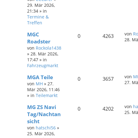
29. Mär 2026,
21:34
» in
Termine &
Treffen
MGC
von
Ro
0
4263
28. Mä
Roadster
von
Rockola1438
»
28. Mär 2026,
17:47
» in
Fahrzeugmarkt
MGA Teile
von
M
0
3657
27. Mä
von
MH
»
27.
Mär 2026, 11:46
» in
Teilemarkt
MG ZS Navi
von
ha
0
4202
25. Mä
Tag/Nachtan
sicht
von
hatschi56
»
25. Mär 2026,