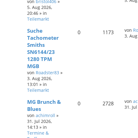
5. Aug
von
bristol406
»
5. Aug 2026,
20:46
» in
Teilemarkt
Suche
von
Ro
0
1173
3. Aug
Tachometer
Smiths
SN6144/23
1280 TPM
MGB
von
Roadster83
»
3. Aug 2026,
13:01
» in
Teilemarkt
MG Brunch &
von
ac
0
2728
31. Ju
Blues
von
achimroll
»
31. Jul 2026,
14:13
» in
Termine &