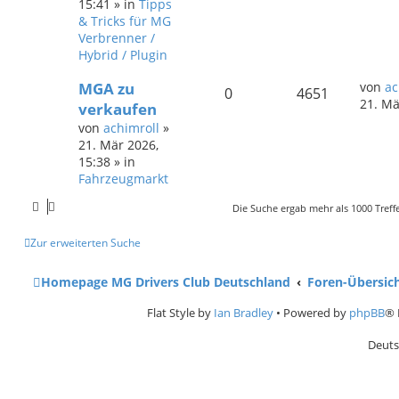
15:41
» in
Tipps
& Tricks für MG
Verbrenner /
Hybrid / Plugin
MGA zu
von
ac
0
4651
21. Mä
verkaufen
von
achimroll
»
21. Mär 2026,
15:38
» in
Fahrzeugmarkt
Die Suche ergab mehr als 1000 Treff
Zur erweiterten Suche
Homepage MG Drivers Club Deutschland
Foren-Übersic
Flat Style by
Ian Bradley
• Powered by
phpBB
® 
Deuts