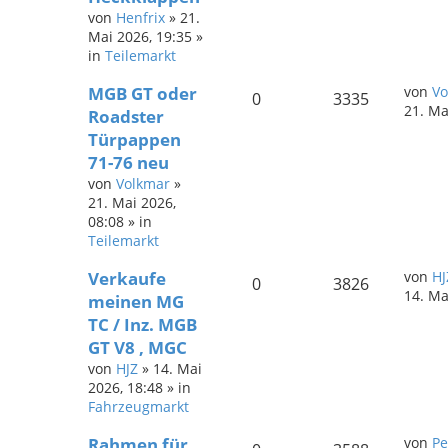
von
Henfrix
»
21.
Mai 2026, 19:35
»
in
Teilemarkt
MGB GT oder
von
Vo
0
3335
21. Ma
Roadster
Türpappen
71-76 neu
von
Volkmar
»
21. Mai 2026,
08:08
» in
Teilemarkt
Verkaufe
von
HJ
0
3826
14. Ma
meinen MG
TC / Inz. MGB
GT V8 , MGC
von
HJZ
»
14. Mai
2026, 18:48
» in
Fahrzeugmarkt
Rahmen für
von
Pe