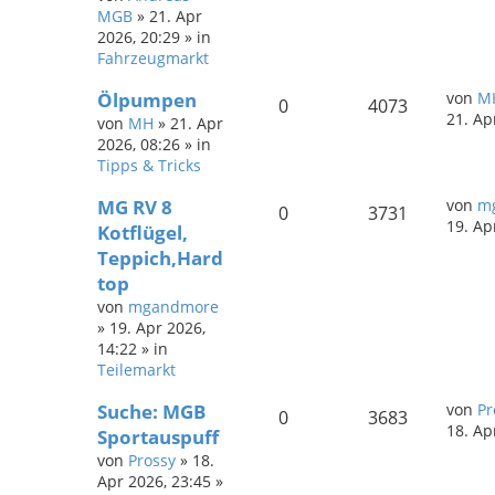
MGB
»
21. Apr
2026, 20:29
» in
Fahrzeugmarkt
Ölpumpen
von
M
0
4073
21. Ap
von
MH
»
21. Apr
2026, 08:26
» in
Tipps & Tricks
MG RV 8
von
m
0
3731
19. Ap
Kotflügel,
Teppich,Hard
top
von
mgandmore
»
19. Apr 2026,
14:22
» in
Teilemarkt
Suche: MGB
von
Pr
0
3683
18. Ap
Sportauspuff
von
Prossy
»
18.
Apr 2026, 23:45
»