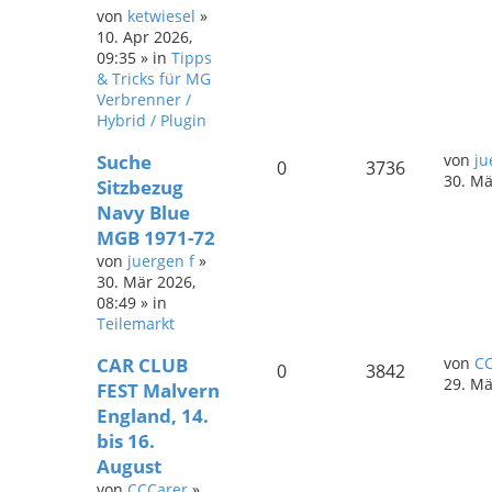
von
ketwiesel
»
10. Apr 2026,
09:35
» in
Tipps
& Tricks für MG
Verbrenner /
Hybrid / Plugin
Suche
von
ju
0
3736
30. Mä
Sitzbezug
Navy Blue
MGB 1971-72
von
juergen f
»
30. Mär 2026,
08:49
» in
Teilemarkt
CAR CLUB
von
CC
0
3842
29. Mä
FEST Malvern
England, 14.
bis 16.
August
von
CCCarer
»