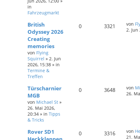
Jun 2026, 12:00
»
in
Fahrzeugmarkt
British
von
Fl
0
3321
2. Jun
Odyssey 2026
Creating
memories
von
Flying
Squirrel
»
2. Jun
2026, 15:38
» in
Termine &
Treffen
Türscharnier
von
Mi
0
3648
26. Ma
MGB
von
Michael St
»
26. Mai 2026,
20:34
» in
Tipps
& Tricks
Rover SD1
von
He
0
3316
21. Ma
Heckklappen