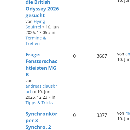
16. Ju
die British
Odyssey 2026
gesucht
von
Flying
Squirrel
»
16. Jun
2026, 17:05
» in
Termine &
Treffen
Frage:
von
an
0
3667
10. Ju
Fensterschac
htleisten MG
B
von
andreas.clausbr
uch
»
10. Jun
2026, 12:23
» in
Tipps & Tricks
Synchronkör
von
ma
0
3377
10. Ju
per 3
Synchro, 2