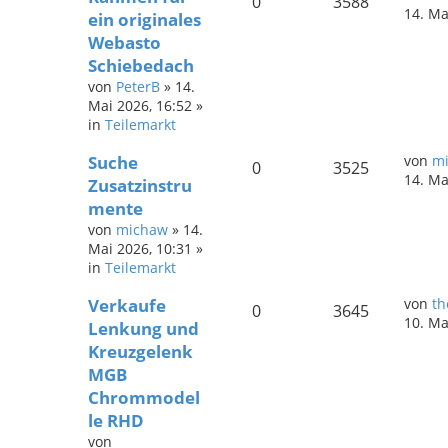
0
3588
14. Ma
ein originales
Webasto
Schiebedach
von
PeterB
»
14.
Mai 2026, 16:52
»
in
Teilemarkt
Suche
von
m
0
3525
14. Ma
Zusatzinstru
mente
von
michaw
»
14.
Mai 2026, 10:31
»
in
Teilemarkt
Verkaufe
von
th
0
3645
10. Ma
Lenkung und
Kreuzgelenk
MGB
Chrommodel
le RHD
von