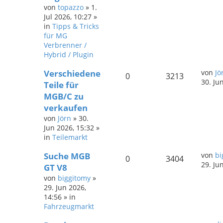
von
topazzo
»
1.
Jul 2026, 10:27
»
in
Tipps & Tricks
für MG
Verbrenner /
Hybrid / Plugin
Verschiedene
von
Jö
0
3213
30. Ju
Teile für
MGB/C zu
verkaufen
von
Jörn
»
30.
Jun 2026, 15:32
»
in
Teilemarkt
Suche MGB
von
bi
0
3404
29. Ju
GT V8
von
biggitomy
»
29. Jun 2026,
14:56
» in
Fahrzeugmarkt