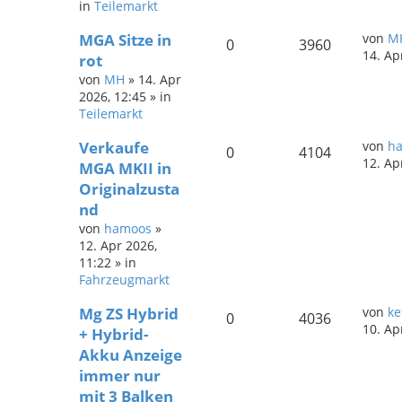
in
Teilemarkt
MGA Sitze in
von
M
0
3960
14. Ap
rot
von
MH
»
14. Apr
2026, 12:45
» in
Teilemarkt
Verkaufe
von
h
0
4104
12. Ap
MGA MKII in
Originalzusta
nd
von
hamoos
»
12. Apr 2026,
11:22
» in
Fahrzeugmarkt
Mg ZS Hybrid
von
ke
0
4036
10. Ap
+ Hybrid-
Akku Anzeige
immer nur
mit 3 Balken