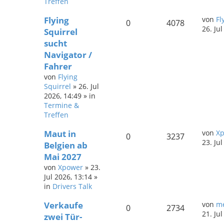
Treffen
Flying
von
Fl
0
4078
26. Ju
Squirrel
sucht
Navigator /
Fahrer
von
Flying
Squirrel
»
26. Jul
2026, 14:49
» in
Termine &
Treffen
Maut in
von
X
0
3237
23. Ju
Belgien ab
Mai 2027
von
Xpower
»
23.
Jul 2026, 13:14
»
in
Drivers Talk
Verkaufe
von
me
0
2734
21. Ju
zwei Tür-