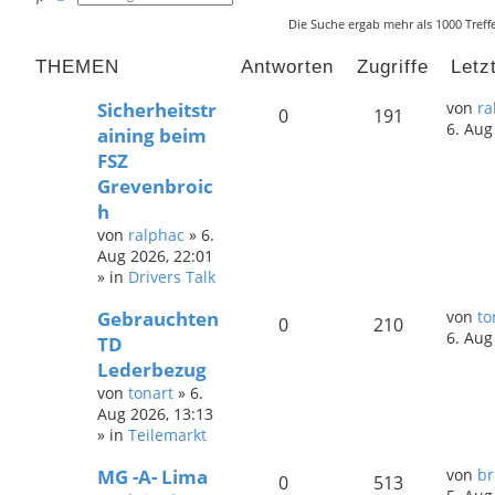
Die Suche ergab mehr als 1000 Treff
THEMEN
Antworten
Zugriffe
Letz
Sicherheitstr
von
ra
0
191
6. Aug
aining beim
FSZ
Grevenbroic
h
von
ralphac
»
6.
Aug 2026, 22:01
» in
Drivers Talk
Gebrauchten
von
to
0
210
6. Aug
TD
Lederbezug
von
tonart
»
6.
Aug 2026, 13:13
» in
Teilemarkt
MG -A- Lima
von
br
0
513