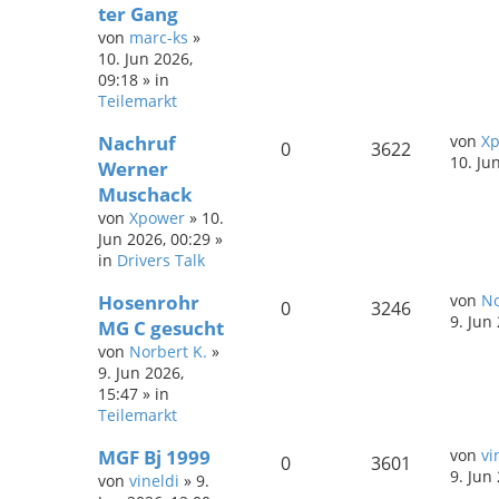
ter Gang
von
marc-ks
»
10. Jun 2026,
09:18
» in
Teilemarkt
Nachruf
von
X
0
3622
10. Ju
Werner
Muschack
von
Xpower
»
10.
Jun 2026, 00:29
»
in
Drivers Talk
Hosenrohr
von
No
0
3246
9. Jun
MG C gesucht
von
Norbert K.
»
9. Jun 2026,
15:47
» in
Teilemarkt
MGF Bj 1999
von
vi
0
3601
9. Jun
von
vineldi
»
9.