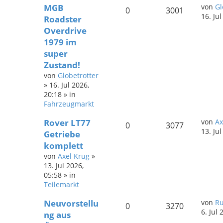
MGB
von
Gl
0
3001
16. Ju
Roadster
Overdrive
1979 im
super
Zustand!
von
Globetrotter
»
16. Jul 2026,
20:18
» in
Fahrzeugmarkt
Rover LT77
von
Ax
0
3077
13. Ju
Getriebe
komplett
von
Axel Krug
»
13. Jul 2026,
05:58
» in
Teilemarkt
Neuvorstellu
von
Ru
0
3270
6. Jul 
ng aus