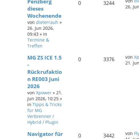
Penzberg
von
di
0
3244
26. Ju
dieses
Wochenende
von
dieterrauh
»
26. Jun 2026,
09:43
» in
Termine &
Treffen
MG ZS ICE 1.5
von
X
0
3376
21. Ju
-
Rückrufaktio
n RE003 Juni
2026
von
Xpower
»
21.
Jun 2026, 10:25
»
in
Tipps & Tricks
für MG
Verbrenner /
Hybrid / Plugin
Navigator für
von
Fl
0
3442