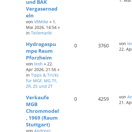
1. Mai
und BAK
Vergasernad
eln
von
V8Mike
»
1.
Mai 2026, 14:54
»
in
Teilemarkt
Hydragaspu
von
le
0
3760
22. Ap
mpe Raum
Pforzheim
von
leoh
»
22.
Apr 2026, 21:56
»
in
Tipps & Tricks
für MGF, MG TF,
ZR, ZS und ZT
Verkaufe
von
A
0
4259
21. Ap
MGB
Chrommodel
, 1969 (Raum
Stuttgart)
von
Andreas