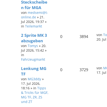
Steckscheibe
n für MGA
von
medsemi@t-
online.de
»
21.
Jul 2026, 19:37
»
in
Teilemarkt
2 Sprite MK 3
von
T
0
3894
20. Ju
abzugeben
von
Tomys
»
20.
Jul 2026, 15:42
»
in
Fahrzeugmarkt
Lenkung MG
von
M
0
3729
17. Ju
TF
von
MG3ddy
»
17. Jul 2026,
18:16
» in
Tipps
& Tricks für MGF,
MG TF, ZR, ZS
und ZT