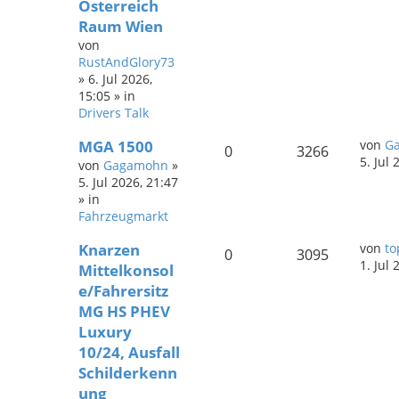
Österreich
Raum Wien
von
RustAndGlory73
»
6. Jul 2026,
15:05
» in
Drivers Talk
MGA 1500
von
G
0
3266
5. Jul 
von
Gagamohn
»
5. Jul 2026, 21:47
» in
Fahrzeugmarkt
Knarzen
von
to
0
3095
1. Jul 
Mittelkonsol
e/Fahrersitz
MG HS PHEV
Luxury
10/24, Ausfall
Schilderkenn
ung