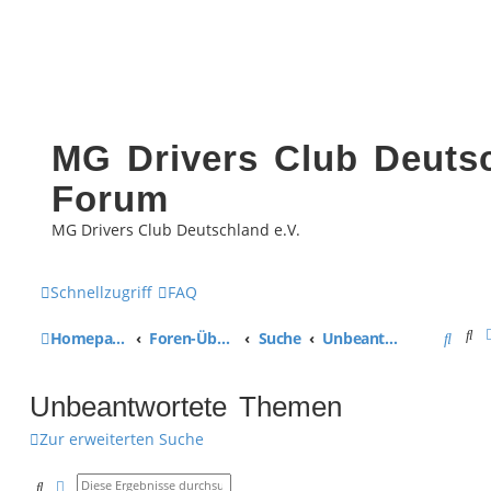
MG Drivers Club Deutsc
Forum
MG Drivers Club Deutschland e.V.
Schnellzugriff
FAQ
Su
S
Homepage MG Drivers Club Deutschland
Foren-Übersicht
Suche
Unbeantwortete Themen
u
Unbeantwortete Themen
c
Zur erweiterten Suche
h
e
Suche
Erweiterte Suche