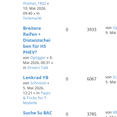
thomas_1802
»
10. Mai 2026,
09:40
» in
Teilemarkt
Breitere
von
Op
0
3933
9. Mai
Reifen +
Distanzschei
ben für HS
PHEV?
von
Optigger
»
9.
Mai 2026, 00:31
»
in
Drivers Talk
Lenkrad YB
von
Sc
0
6067
5. Mai
von
Schnitzel
»
5. Mai 2026,
12:21
» in
Tipps
& Tricks für T-
Modelle
Suche Su BAC
von
V8
0
3785