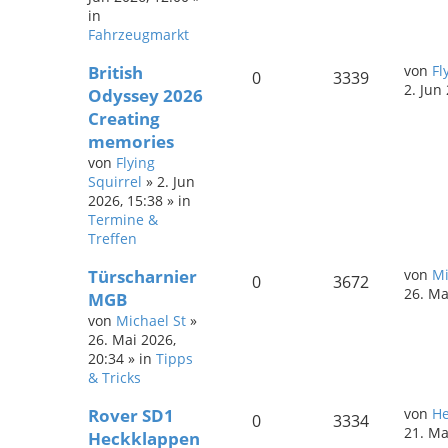
in
Fahrzeugmarkt
British
von
Fl
0
3339
2. Jun
Odyssey 2026
Creating
memories
von
Flying
Squirrel
»
2. Jun
2026, 15:38
» in
Termine &
Treffen
Türscharnier
von
Mi
0
3672
26. Ma
MGB
von
Michael St
»
26. Mai 2026,
20:34
» in
Tipps
& Tricks
Rover SD1
von
He
0
3334
21. Ma
Heckklappen