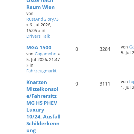
Österreich
Raum Wien
von
RustAndGlory73
»
6. Jul 2026,
15:05
» in
Drivers Talk
MGA 1500
von
G
0
3284
5. Jul 
von
Gagamohn
»
5. Jul 2026, 21:47
» in
Fahrzeugmarkt
Knarzen
von
to
0
3111
1. Jul 
Mittelkonsol
e/Fahrersitz
MG HS PHEV
Luxury
10/24, Ausfall
Schilderkenn
ung