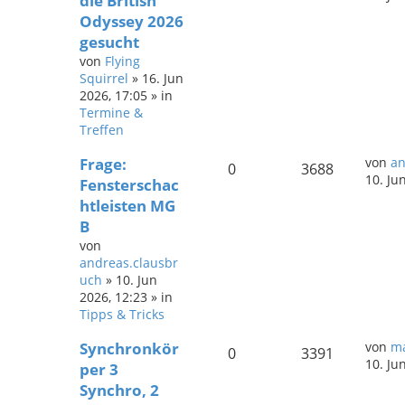
die British
Odyssey 2026
gesucht
von
Flying
Squirrel
»
16. Jun
2026, 17:05
» in
Termine &
Treffen
Frage:
von
an
0
3688
10. Ju
Fensterschac
htleisten MG
B
von
andreas.clausbr
uch
»
10. Jun
2026, 12:23
» in
Tipps & Tricks
Synchronkör
von
ma
0
3391
10. Ju
per 3
Synchro, 2