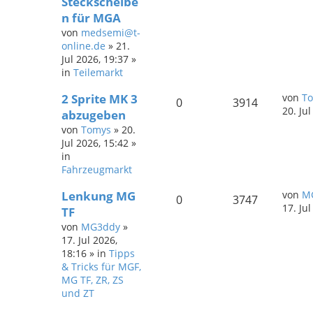
Steckscheibe
n für MGA
von
medsemi@t-
online.de
»
21.
Jul 2026, 19:37
»
in
Teilemarkt
2 Sprite MK 3
von
T
0
3914
20. Ju
abzugeben
von
Tomys
»
20.
Jul 2026, 15:42
»
in
Fahrzeugmarkt
Lenkung MG
von
M
0
3747
17. Ju
TF
von
MG3ddy
»
17. Jul 2026,
18:16
» in
Tipps
& Tricks für MGF,
MG TF, ZR, ZS
und ZT