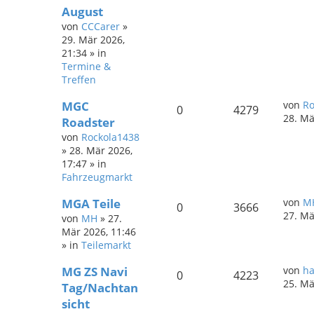
August
von
CCCarer
»
29. Mär 2026,
21:34
» in
Termine &
Treffen
MGC
von
Ro
0
4279
28. Mä
Roadster
von
Rockola1438
»
28. Mär 2026,
17:47
» in
Fahrzeugmarkt
MGA Teile
von
M
0
3666
27. Mä
von
MH
»
27.
Mär 2026, 11:46
» in
Teilemarkt
MG ZS Navi
von
ha
0
4223
25. Mä
Tag/Nachtan
sicht