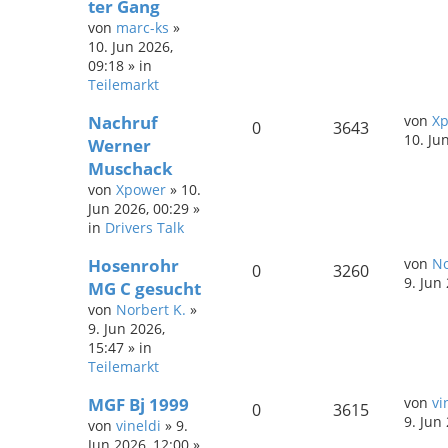
ter Gang
von
marc-ks
»
10. Jun 2026,
09:18
» in
Teilemarkt
Nachruf
von
X
0
3643
10. Ju
Werner
Muschack
von
Xpower
»
10.
Jun 2026, 00:29
»
in
Drivers Talk
Hosenrohr
von
No
0
3260
9. Jun
MG C gesucht
von
Norbert K.
»
9. Jun 2026,
15:47
» in
Teilemarkt
MGF Bj 1999
von
vi
0
3615
9. Jun
von
vineldi
»
9.
Jun 2026, 12:00
»