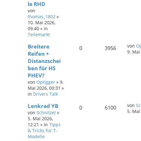
le RHD
von
thomas_1802
»
10. Mai 2026,
09:40
» in
Teilemarkt
Breitere
von
Op
0
3956
9. Mai
Reifen +
Distanzschei
ben für HS
PHEV?
von
Optigger
»
9.
Mai 2026, 00:31
»
in
Drivers Talk
Lenkrad YB
von
Sc
0
6100
5. Mai
von
Schnitzel
»
5. Mai 2026,
12:21
» in
Tipps
& Tricks für T-
Modelle