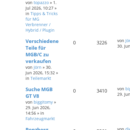
von
topazzo
»
1.
Jul 2026, 10:27
»
in
Tipps & Tricks
für MG
Verbrenner /
Hybrid / Plugin
Verschiedene
von
Jö
0
3226
30. Ju
Teile für
MGB/C zu
verkaufen
von
Jörn
»
30.
Jun 2026, 15:32
»
in
Teilemarkt
Suche MGB
von
bi
0
3410
29. Ju
GT V8
von
biggitomy
»
29. Jun 2026,
14:56
» in
Fahrzeugmarkt
Penzberg
von
di