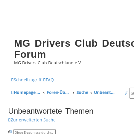
MG Drivers Club Deutsc
Forum
MG Drivers Club Deutschland e.V.
Schnellzugriff
FAQ
S
Homepage MG Drivers Club Deutschland
Foren-Übersicht
Suche
Unbeantwortete Themen
u
Unbeantwortete Themen
c
Zur erweiterten Suche
h
e
S
E