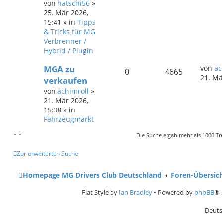
von
hatschi56
»
25. Mär 2026,
15:41
» in
Tipps
& Tricks für MG
Verbrenner /
Hybrid / Plugin
MGA zu
von
ac
0
4665
21. Mä
verkaufen
von
achimroll
»
21. Mär 2026,
15:38
» in
Fahrzeugmarkt
Die Suche ergab mehr als 1000 Tr
Zur erweiterten Suche
Homepage MG Drivers Club Deutschland
Foren-Übersic
Flat Style by
Ian Bradley
• Powered by
phpBB
® 
Deuts