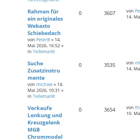
Rahmen für
von
Pe
0
3607
14. Ma
ein originales
Webasto
Schiebedach
von
PeterB
»
14.
Mai 2026, 16:52
»
in
Teilemarkt
Suche
von
m
0
3535
14. Ma
Zusatzinstru
mente
von
michaw
»
14.
Mai 2026, 10:31
»
in
Teilemarkt
Verkaufe
von
th
0
3654
10. Ma
Lenkung und
Kreuzgelenk
MGB
Chrommodel