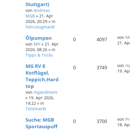
Stuttgart)
von
Andreas
MGB
»
21. Apr
2026, 20:29
» in
Fahrzeugmarkt
Ölpumpen
von
M
0
4097
21. Ap
von
MH
»
21. Apr
2026, 08:26
» in
Tipps & Tricks
MG RV 8
von
m
0
3749
19. Ap
Kotflügel,
Teppich,Hard
top
von
mgandmore
»
19. Apr 2026,
14:22
» in
Teilemarkt
Suche: MGB
von
Pr
0
3700
18. Ap
Sportauspuff