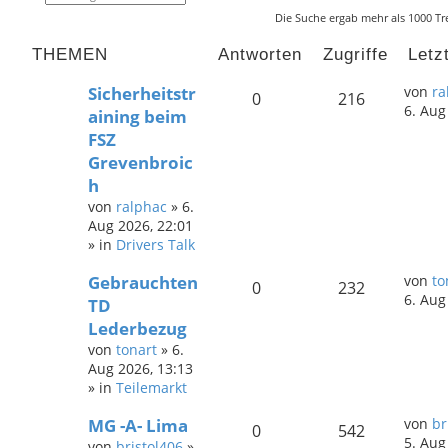
u
r
Die Suche ergab mehr als 1000 Tr
c
w
h
e
e
i
THEMEN
Antworten
Zugriffe
Letz
t
e
Sicherheitstr
von
ra
r
0
216
6. Aug
t
aining beim
e
FSZ
S
u
Grevenbroic
c
h
h
e
von
ralphac
»
6.
Aug 2026, 22:01
» in
Drivers Talk
Gebrauchten
von
to
0
232
6. Aug
TD
Lederbezug
von
tonart
»
6.
Aug 2026, 13:13
» in
Teilemarkt
MG -A- Lima
von
br
0
542
5. Aug
von
bristol406
»