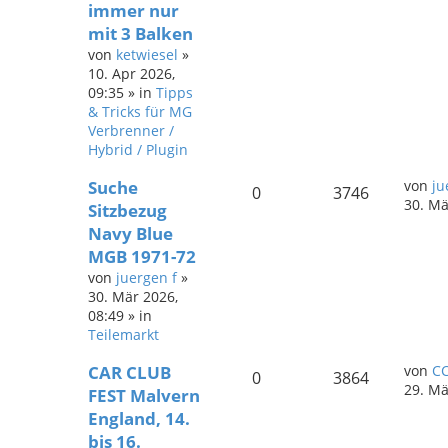
immer nur
mit 3 Balken
von
ketwiesel
»
10. Apr 2026,
09:35
» in
Tipps
& Tricks für MG
Verbrenner /
Hybrid / Plugin
Suche
von
ju
0
3746
30. Mä
Sitzbezug
Navy Blue
MGB 1971-72
von
juergen f
»
30. Mär 2026,
08:49
» in
Teilemarkt
CAR CLUB
von
CC
0
3864
29. Mä
FEST Malvern
England, 14.
bis 16.