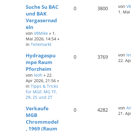
Suche Su BAC
von
V8
0
3800
1. Mai
und BAK
Vergasernad
eln
von
V8Mike
»
1.
Mai 2026, 14:54
»
in
Teilemarkt
Hydragaspu
von
le
0
3769
22. Ap
mpe Raum
Pforzheim
von
leoh
»
22.
Apr 2026, 21:56
»
in
Tipps & Tricks
für MGF, MG TF,
ZR, ZS und ZT
Verkaufe
von
A
0
4282
21. Ap
MGB
Chrommodel
, 1969 (Raum