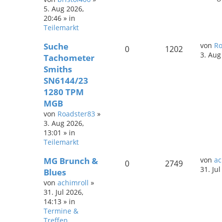
5. Aug 2026,
20:46
» in
Teilemarkt
Suche
von
Ro
0
1202
3. Aug
Tachometer
Smiths
SN6144/23
1280 TPM
MGB
von
Roadster83
»
3. Aug 2026,
13:01
» in
Teilemarkt
MG Brunch &
von
ac
0
2749
31. Ju
Blues
von
achimroll
»
31. Jul 2026,
14:13
» in
Termine &
Treffen