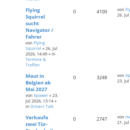
Flying
von
Fl
0
4100
26. Ju
Squirrel
sucht
Navigator /
Fahrer
von
Flying
Squirrel
»
26. Jul
2026, 14:49
» in
Termine &
Treffen
Maut in
von
X
0
3248
23. Ju
Belgien ab
Mai 2027
von
Xpower
»
23.
Jul 2026, 13:14
»
in
Drivers Talk
Verkaufe
von
me
0
2747
21. Ju
zwei Tür-