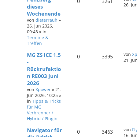
0
3261
26. Ju
dieses
Wochenende
von
dieterrauh
»
26. Jun 2026,
09:43
» in
Termine &
Treffen
MG ZS ICE 1.5
von
X
0
3395
21. Ju
-
Rückrufaktio
n RE003 Juni
2026
von
Xpower
»
21.
Jun 2026, 10:25
»
in
Tipps & Tricks
für MG
Verbrenner /
Hybrid / Plugin
Navigator für
von
Fl
0
3463
16. Ju