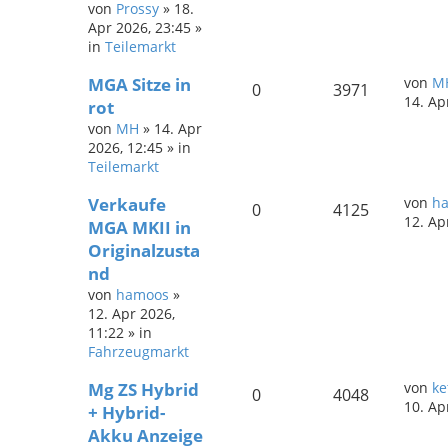
von
Prossy
»
18.
Apr 2026, 23:45
»
in
Teilemarkt
MGA Sitze in
von
M
0
3971
14. Ap
rot
von
MH
»
14. Apr
2026, 12:45
» in
Teilemarkt
Verkaufe
von
h
0
4125
12. Ap
MGA MKII in
Originalzusta
nd
von
hamoos
»
12. Apr 2026,
11:22
» in
Fahrzeugmarkt
Mg ZS Hybrid
von
ke
0
4048
10. Ap
+ Hybrid-
Akku Anzeige