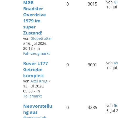
MGB
von
Gl
0
3015
16. Ju
Roadster
Overdrive
1979 im
super
Zustand!
von
Globetrotter
»
16. Jul 2026,
20:18
» in
Fahrzeugmarkt
Rover LT77
von
Ax
0
3091
13. Ju
Getriebe
komplett
von
Axel Krug
»
13. Jul 2026,
05:58
» in
Teilemarkt
Neuvorstellu
von
Ru
0
3285
6. Jul 
ng aus