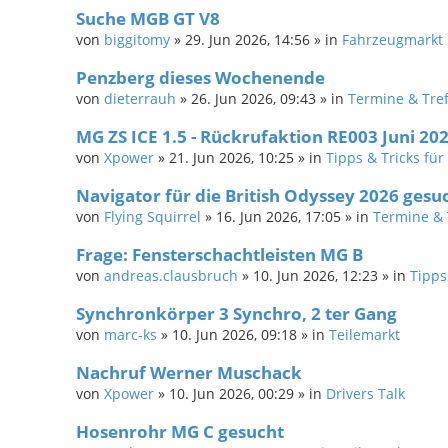
Suche MGB GT V8
von
biggitomy
»
29. Jun 2026, 14:56
» in
Fahrzeugmarkt
Penzberg dieses Wochenende
von
dieterrauh
»
26. Jun 2026, 09:43
» in
Termine & Tre
MG ZS ICE 1.5 - Rückrufaktion RE003 Juni 20
von
Xpower
»
21. Jun 2026, 10:25
» in
Tipps & Tricks fü
Navigator für die British Odyssey 2026 gesu
von
Flying Squirrel
»
16. Jun 2026, 17:05
» in
Termine & 
Frage: Fensterschachtleisten MG B
von
andreas.clausbruch
»
10. Jun 2026, 12:23
» in
Tipps
Synchronkörper 3 Synchro, 2 ter Gang
von
marc-ks
»
10. Jun 2026, 09:18
» in
Teilemarkt
Nachruf Werner Muschack
von
Xpower
»
10. Jun 2026, 00:29
» in
Drivers Talk
Hosenrohr MG C gesucht