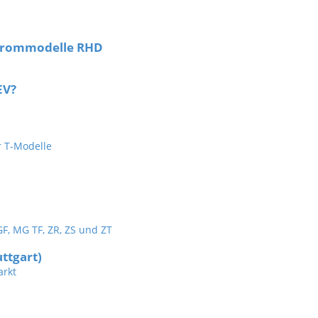
hrommodelle RHD
EV?
r T-Modelle
GF, MG TF, ZR, ZS und ZT
ttgart)
rkt