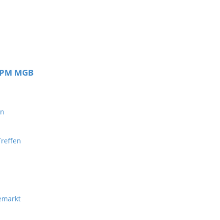
 TPM MGB
en
reffen
emarkt