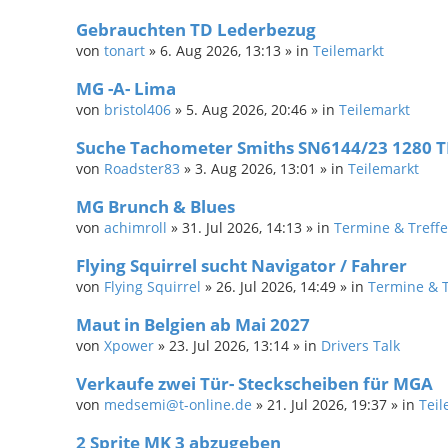
Gebrauchten TD Lederbezug
von
tonart
»
6. Aug 2026, 13:13
» in
Teilemarkt
MG -A- Lima
von
bristol406
»
5. Aug 2026, 20:46
» in
Teilemarkt
Suche Tachometer Smiths SN6144/23 1280
von
Roadster83
»
3. Aug 2026, 13:01
» in
Teilemarkt
MG Brunch & Blues
von
achimroll
»
31. Jul 2026, 14:13
» in
Termine & Treff
Flying Squirrel sucht Navigator / Fahrer
von
Flying Squirrel
»
26. Jul 2026, 14:49
» in
Termine & T
Maut in Belgien ab Mai 2027
von
Xpower
»
23. Jul 2026, 13:14
» in
Drivers Talk
Verkaufe zwei Tür- Steckscheiben für MGA
von
medsemi@t-online.de
»
21. Jul 2026, 19:37
» in
Teil
2 Sprite MK 3 abzugeben