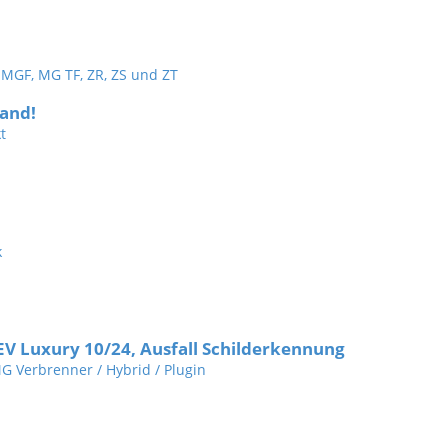
r MGF, MG TF, ZR, ZS und ZT
and!
t
k
V Luxury 10/24, Ausfall Schilderkennung
MG Verbrenner / Hybrid / Plugin