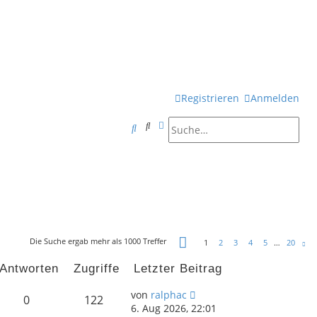
Registrieren
Anmelden
Suche
Erweiterte Suche
S
u
c
h
e
Seite
1
von
20
Die Suche ergab mehr als 1000 Treffer
1
2
3
4
5
…
20
Nä
Antworten
Zugriffe
Letzter Beitrag
von
ralphac
0
122
6. Aug 2026, 22:01