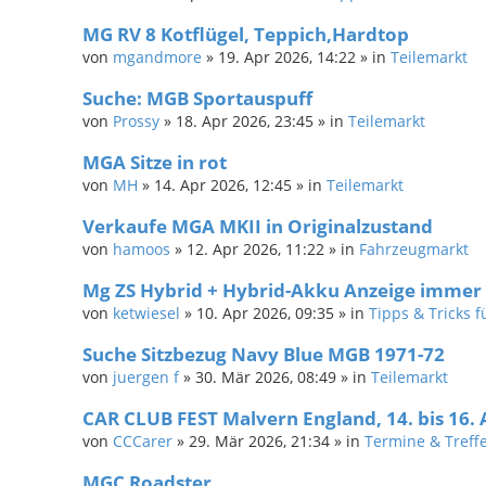
MG RV 8 Kotflügel, Teppich,Hardtop
von
mgandmore
»
19. Apr 2026, 14:22
» in
Teilemarkt
Suche: MGB Sportauspuff
von
Prossy
»
18. Apr 2026, 23:45
» in
Teilemarkt
MGA Sitze in rot
von
MH
»
14. Apr 2026, 12:45
» in
Teilemarkt
Verkaufe MGA MKII in Originalzustand
von
hamoos
»
12. Apr 2026, 11:22
» in
Fahrzeugmarkt
Mg ZS Hybrid + Hybrid-Akku Anzeige immer 
von
ketwiesel
»
10. Apr 2026, 09:35
» in
Tipps & Tricks 
Suche Sitzbezug Navy Blue MGB 1971-72
von
juergen f
»
30. Mär 2026, 08:49
» in
Teilemarkt
CAR CLUB FEST Malvern England, 14. bis 16.
von
CCCarer
»
29. Mär 2026, 21:34
» in
Termine & Treff
MGC Roadster