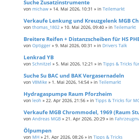
Suche Zusatzinstrumente
von
michaw
»
14. Mai 2026, 10:31
» in
Teilemarkt
Verkaufe Lenkung und Kreuzgelenk MGB C
von
thomas_1802
»
10. Mai 2026, 09:40
» in
Teilemarkt
Breitere Reifen + Distanzscheiben für HS PH
von
Optigger
»
9. Mai 2026, 00:31
» in
Drivers Talk
Lenkrad YB
von
Schnitzel
»
5. Mai 2026, 12:21
» in
Tipps & Tricks fü
Suche Su BAC und BAK Vergasernadeln
von
V8Mike
»
1. Mai 2026, 14:54
» in
Teilemarkt
Hydragaspumpe Raum Pforzheim
von
leoh
»
22. Apr 2026, 21:56
» in
Tipps & Tricks für M
Verkaufe MGB Chrommodel, 1969 (Raum Stu
von
Andreas MGB
»
21. Apr 2026, 20:29
» in
Fahrzeugma
Ölpumpen
von
MH
»
21. Apr 2026, 08:26
» in
Tipps & Tricks