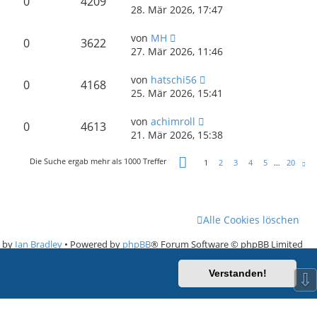
0
4209
28. Mär 2026, 17:47
von
MH
0
3622
27. Mär 2026, 11:46
von
hatschi56
0
4168
25. Mär 2026, 15:41
von
achimroll
0
4613
21. Mär 2026, 15:38
Seite
1
von
20
Die Suche ergab mehr als 1000 Treffer
1
2
3
4
5
…
20
Nä
Alle Cookies löschen
e by
Ian Bradley
• Powered by
phpBB
® Forum Software © phpBB Limited
Deutsche Übersetzung durch
phpBB.de
Verstanden!
⇩