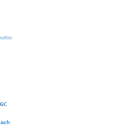
reffen
MGC
dach