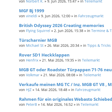
von
Norbert K.
»
9. Jun 2026, 15:47
» in
Teilemarkt
MGF Bj 1999
von
vineldi
»
9. Jun 2026, 12:00
» in
Fahrzeugmarkt
British Odyssey 2026 Creating memories
von
Flying Squirrel
»
2. Jun 2026, 15:38
» in
Termine & T
Türscharnier MGB
von
Michael St
»
26. Mai 2026, 20:34
» in
Tipps & Tricks
Rover SD1 Heckklappen
von
Henfrix
»
21. Mai 2026, 19:35
» in
Teilemarkt
MGB GT oder Roadster Türpappen 71-76 neu
von
Volkmar
»
21. Mai 2026, 08:08
» in
Teilemarkt
Verkaufe meinen MG TC / Inz. MGB GT V8 , 
von
HJZ
»
14. Mai 2026, 18:48
» in
Fahrzeugmarkt
Rahmen für ein originales Webasto Schiebe
von
PeterB
»
14. Mai 2026, 16:52
» in
Teilemarkt