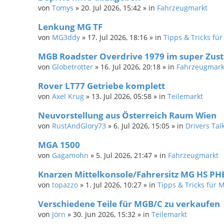
von
Tomys
»
20. Jul 2026, 15:42
» in
Fahrzeugmarkt
Lenkung MG TF
von
MG3ddy
»
17. Jul 2026, 18:16
» in
Tipps & Tricks fü
MGB Roadster Overdrive 1979 im super Zust
von
Globetrotter
»
16. Jul 2026, 20:18
» in
Fahrzeugmark
Rover LT77 Getriebe komplett
von
Axel Krug
»
13. Jul 2026, 05:58
» in
Teilemarkt
Neuvorstellung aus Österreich Raum Wien
von
RustAndGlory73
»
6. Jul 2026, 15:05
» in
Drivers Tal
MGA 1500
von
Gagamohn
»
5. Jul 2026, 21:47
» in
Fahrzeugmarkt
Knarzen Mittelkonsole/Fahrersitz MG HS PHE
von
topazzo
»
1. Jul 2026, 10:27
» in
Tipps & Tricks für 
Verschiedene Teile für MGB/C zu verkaufen
von
Jörn
»
30. Jun 2026, 15:32
» in
Teilemarkt