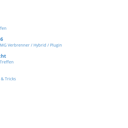
ffen
26
r MG Verbrenner / Hybrid / Plugin
cht
Treffen
 & Tricks