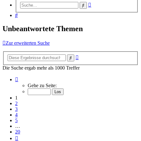
Erweiterte
Suche
Suche
Suche
Unbeantwortete Themen
Zur erweiterten Suche
Erweiterte
Suche
Suche
Die Suche ergab mehr als 1000 Treffer
Seite
1
Gehe zu Seite:
von
20
1
2
3
4
5
…
20
Nächste