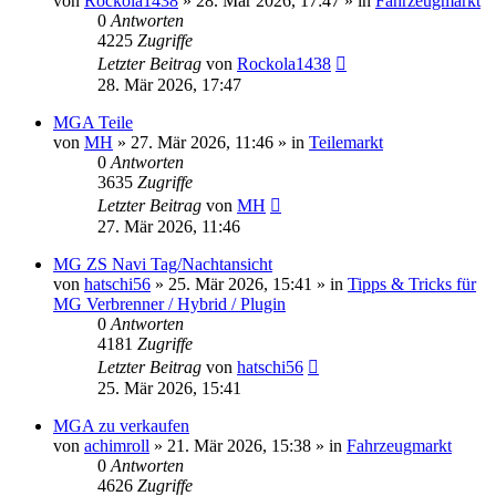
von
Rockola1438
»
28. Mär 2026, 17:47
» in
Fahrzeugmarkt
0
Antworten
4225
Zugriffe
Letzter Beitrag
von
Rockola1438
28. Mär 2026, 17:47
MGA Teile
von
MH
»
27. Mär 2026, 11:46
» in
Teilemarkt
0
Antworten
3635
Zugriffe
Letzter Beitrag
von
MH
27. Mär 2026, 11:46
MG ZS Navi Tag/Nachtansicht
von
hatschi56
»
25. Mär 2026, 15:41
» in
Tipps & Tricks für
MG Verbrenner / Hybrid / Plugin
0
Antworten
4181
Zugriffe
Letzter Beitrag
von
hatschi56
25. Mär 2026, 15:41
MGA zu verkaufen
von
achimroll
»
21. Mär 2026, 15:38
» in
Fahrzeugmarkt
0
Antworten
4626
Zugriffe