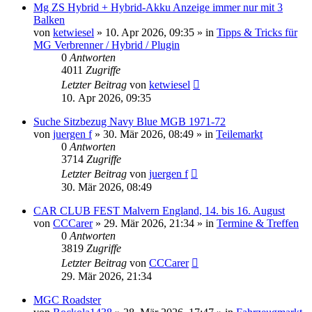
Mg ZS Hybrid + Hybrid-Akku Anzeige immer nur mit 3
Balken
von
ketwiesel
»
10. Apr 2026, 09:35
» in
Tipps & Tricks für
MG Verbrenner / Hybrid / Plugin
0
Antworten
4011
Zugriffe
Letzter Beitrag
von
ketwiesel
10. Apr 2026, 09:35
Suche Sitzbezug Navy Blue MGB 1971-72
von
juergen f
»
30. Mär 2026, 08:49
» in
Teilemarkt
0
Antworten
3714
Zugriffe
Letzter Beitrag
von
juergen f
30. Mär 2026, 08:49
CAR CLUB FEST Malvern England, 14. bis 16. August
von
CCCarer
»
29. Mär 2026, 21:34
» in
Termine & Treffen
0
Antworten
3819
Zugriffe
Letzter Beitrag
von
CCCarer
29. Mär 2026, 21:34
MGC Roadster