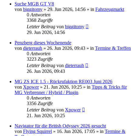
Suche MGB GT V8
von
biggitomy
»
29. Jun 2026, 14:56
» in
Fahrzeugmarkt
0
Antworten
3368
Zugriffe
Letzter Beitrag
von
biggitomy
29. Jun 2026, 14:56
Penzberg dieses Wochenende
von
dieterrauh
»
26. Jun 2026, 09:43
» in
Termine & Treffen
0
Antworten
3223
Zugriffe
Letzter Beitrag
von
dieterrauh
26. Jun 2026, 09:43
MG ZS ICE 1.5 - Rückrufaktion RE003 Juni 2026
von
Xpower
»
21. Jun 2026, 10:25
» in
Tipps & Tricks für
MG Verbrenner / Hybrid / Plugin
0
Antworten
3356
Zugriffe
Letzter Beitrag
von
Xpower
21. Jun 2026, 10:25
Navigator für die British Odyssey 2026 gesucht
von
Flying Squirrel
»
16. Jun 2026, 17:05
» in
Termine &