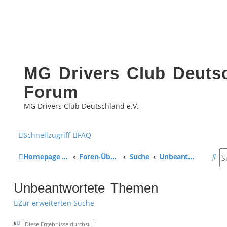
MG Drivers Club Deutsc
Forum
MG Drivers Club Deutschland e.V.
Schnellzugriff
FAQ
S
Homepage MG Drivers Club Deutschland
Foren-Übersicht
Suche
Unbeantwortete Themen
u
Unbeantwortete Themen
c
Zur erweiterten Suche
h
e
S
E