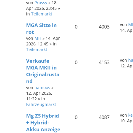
von
Prossy
»
18.
Apr 2026, 23:45
»
in
Teilemarkt
MGA Sitze in
von
M
0
4003
14. Ap
rot
von
MH
»
14. Apr
2026, 12:45
» in
Teilemarkt
Verkaufe
von
h
0
4153
12. Ap
MGA MKII in
Originalzusta
nd
von
hamoos
»
12. Apr 2026,
11:22
» in
Fahrzeugmarkt
Mg ZS Hybrid
von
ke
0
4087
10. Ap
+ Hybrid-
Akku Anzeige