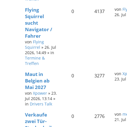
Flying
von
Fl
0
4137
26. Ju
Squirrel
sucht
Navigator /
Fahrer
von
Flying
Squirrel
»
26. Jul
2026, 14:49
» in
Termine &
Treffen
Maut in
von
X
0
3277
23. Ju
Belgien ab
Mai 2027
von
Xpower
»
23.
Jul 2026, 13:14
»
in
Drivers Talk
Verkaufe
von
me
0
2776
21. Ju
zwei Tür-