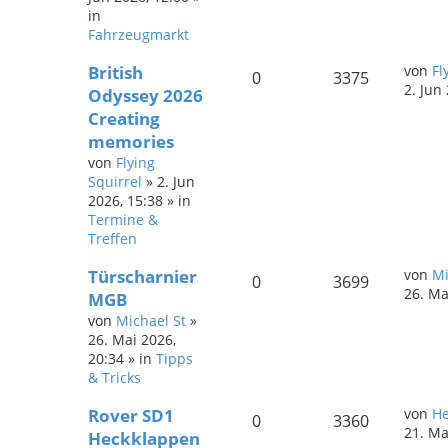
in
Fahrzeugmarkt
British
von
Fl
0
3375
2. Jun
Odyssey 2026
Creating
memories
von
Flying
Squirrel
»
2. Jun
2026, 15:38
» in
Termine &
Treffen
Türscharnier
von
Mi
0
3699
26. Ma
MGB
von
Michael St
»
26. Mai 2026,
20:34
» in
Tipps
& Tricks
Rover SD1
von
He
0
3360
21. Ma
Heckklappen