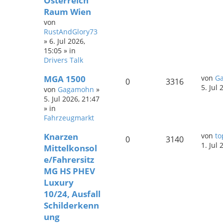
Österreich
Raum Wien
von
RustAndGlory73
»
6. Jul 2026,
15:05
» in
Drivers Talk
MGA 1500
von
G
0
3316
5. Jul 
von
Gagamohn
»
5. Jul 2026, 21:47
» in
Fahrzeugmarkt
Knarzen
von
to
0
3140
1. Jul 
Mittelkonsol
e/Fahrersitz
MG HS PHEV
Luxury
10/24, Ausfall
Schilderkenn
ung