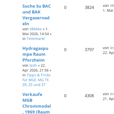
Suche Su BAC
von
V8
0
3824
1. Mai
und BAK
Vergasernad
eln
von
V8Mike
»
1.
Mai 2026, 14:54
»
in
Teilemarkt
Hydragaspu
von
le
0
3797
22. Ap
mpe Raum
Pforzheim
von
leoh
»
22.
Apr 2026, 21:56
»
in
Tipps & Tricks
für MGF, MG TF,
ZR, ZS und ZT
Verkaufe
von
A
0
4308
21. Ap
MGB
Chrommodel
, 1969 (Raum