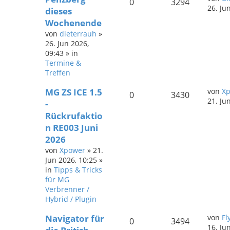
0
3294
26. Ju
dieses
Wochenende
von
dieterrauh
»
26. Jun 2026,
09:43
» in
Termine &
Treffen
MG ZS ICE 1.5
von
X
0
3430
21. Ju
-
Rückrufaktio
n RE003 Juni
2026
von
Xpower
»
21.
Jun 2026, 10:25
»
in
Tipps & Tricks
für MG
Verbrenner /
Hybrid / Plugin
Navigator für
von
Fl
0
3494
16. Ju