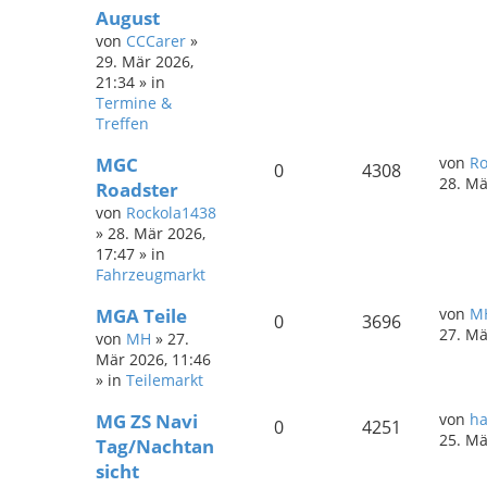
August
von
CCCarer
»
29. Mär 2026,
21:34
» in
Termine &
Treffen
MGC
von
Ro
0
4308
28. Mä
Roadster
von
Rockola1438
»
28. Mär 2026,
17:47
» in
Fahrzeugmarkt
MGA Teile
von
M
0
3696
27. Mä
von
MH
»
27.
Mär 2026, 11:46
» in
Teilemarkt
MG ZS Navi
von
ha
0
4251
25. Mä
Tag/Nachtan
sicht