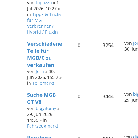
von
topazzo
»
1.
Jul 2026, 10:27
»
in
Tipps & Tricks
für MG
Verbrenner /
Hybrid / Plugin
Verschiedene
von
Jö
0
3254
30. Ju
Teile für
MGB/C zu
verkaufen
von
Jörn
»
30.
Jun 2026, 15:32
»
in
Teilemarkt
Suche MGB
von
bi
0
3444
29. Ju
GT V8
von
biggitomy
»
29. Jun 2026,
14:56
» in
Fahrzeugmarkt
Penzberg
von
di