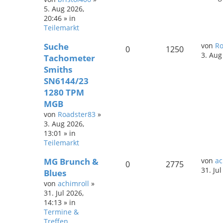
5. Aug 2026,
20:46
» in
Teilemarkt
Suche
von
Ro
0
1250
3. Aug
Tachometer
Smiths
SN6144/23
1280 TPM
MGB
von
Roadster83
»
3. Aug 2026,
13:01
» in
Teilemarkt
MG Brunch &
von
ac
0
2775
31. Ju
Blues
von
achimroll
»
31. Jul 2026,
14:13
» in
Termine &
Treffen