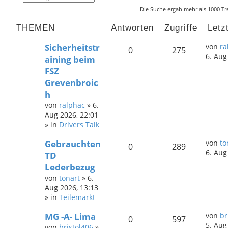
u
r
Die Suche ergab mehr als 1000 Tr
c
w
h
e
e
i
THEMEN
Antworten
Zugriffe
Letz
t
e
Sicherheitstr
von
ra
r
0
275
6. Aug
t
aining beim
e
FSZ
S
u
Grevenbroic
c
h
h
e
von
ralphac
»
6.
Aug 2026, 22:01
» in
Drivers Talk
Gebrauchten
von
to
0
289
6. Aug
TD
Lederbezug
von
tonart
»
6.
Aug 2026, 13:13
» in
Teilemarkt
MG -A- Lima
von
br
0
597
5. Aug
von
bristol406
»