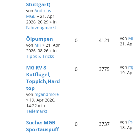
Stuttgart)
von
Andreas
MGB
»
21. Apr
2026, 20:29
» in
Fahrzeugmarkt
Ölpumpen
von
M
0
4121
21. Ap
von
MH
»
21. Apr
2026, 08:26
» in
Tipps & Tricks
MG RV 8
von
m
0
3775
19. Ap
Kotflügel,
Teppich,Hard
top
von
mgandmore
»
19. Apr 2026,
14:22
» in
Teilemarkt
Suche: MGB
von
Pr
0
3737
18. Ap
Sportauspuff