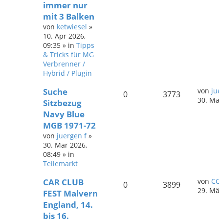
immer nur
mit 3 Balken
von
ketwiesel
»
10. Apr 2026,
09:35
» in
Tipps
& Tricks für MG
Verbrenner /
Hybrid / Plugin
Suche
von
ju
0
3773
30. Mä
Sitzbezug
Navy Blue
MGB 1971-72
von
juergen f
»
30. Mär 2026,
08:49
» in
Teilemarkt
CAR CLUB
von
CC
0
3899
29. Mä
FEST Malvern
England, 14.
bis 16.