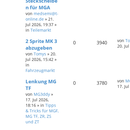
Steckscheibe
n für MGA
von
medsemi@t-
online.de
»
21.
Jul 2026, 19:37
»
in
Teilemarkt
2 Sprite MK 3
von
T
0
3940
20. Ju
abzugeben
von
Tomys
»
20.
Jul 2026, 15:42
»
in
Fahrzeugmarkt
Lenkung MG
von
M
0
3780
17. Ju
TF
von
MG3ddy
»
17. Jul 2026,
18:16
» in
Tipps
& Tricks für MGF,
MG TF, ZR, ZS
und ZT