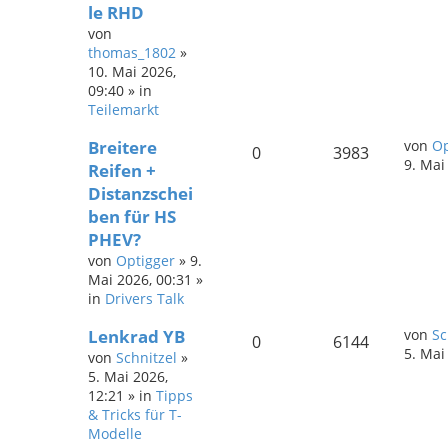
le RHD
von
thomas_1802
»
10. Mai 2026,
09:40
» in
Teilemarkt
Breitere
von
Op
0
3983
9. Mai
Reifen +
Distanzschei
ben für HS
PHEV?
von
Optigger
»
9.
Mai 2026, 00:31
»
in
Drivers Talk
Lenkrad YB
von
Sc
0
6144
5. Mai
von
Schnitzel
»
5. Mai 2026,
12:21
» in
Tipps
& Tricks für T-
Modelle