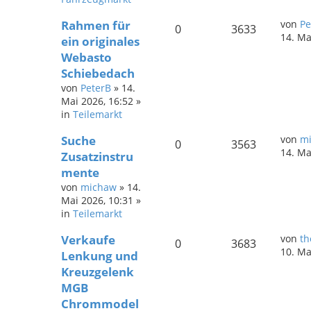
Rahmen für
von
Pe
0
3633
14. Ma
ein originales
Webasto
Schiebedach
von
PeterB
»
14.
Mai 2026, 16:52
»
in
Teilemarkt
Suche
von
m
0
3563
14. Ma
Zusatzinstru
mente
von
michaw
»
14.
Mai 2026, 10:31
»
in
Teilemarkt
Verkaufe
von
th
0
3683
10. Ma
Lenkung und
Kreuzgelenk
MGB
Chrommodel