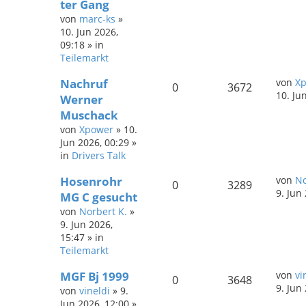
ter Gang
von
marc-ks
»
10. Jun 2026,
09:18
» in
Teilemarkt
Nachruf
von
X
0
3672
10. Ju
Werner
Muschack
von
Xpower
»
10.
Jun 2026, 00:29
»
in
Drivers Talk
Hosenrohr
von
No
0
3289
9. Jun
MG C gesucht
von
Norbert K.
»
9. Jun 2026,
15:47
» in
Teilemarkt
MGF Bj 1999
von
vi
0
3648
9. Jun
von
vineldi
»
9.
Jun 2026, 12:00
»