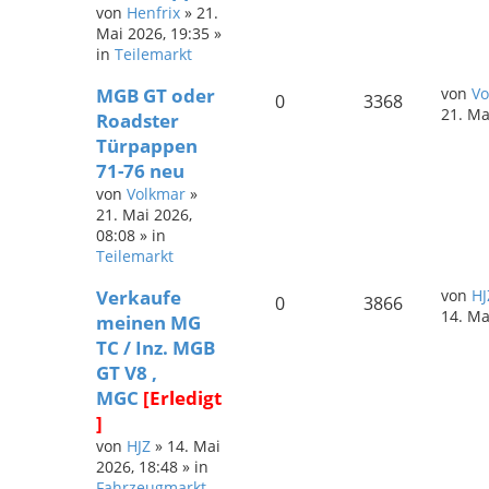
von
Henfrix
»
21.
Mai 2026, 19:35
»
in
Teilemarkt
MGB GT oder
von
Vo
0
3368
21. Ma
Roadster
Türpappen
71-76 neu
von
Volkmar
»
21. Mai 2026,
08:08
» in
Teilemarkt
Verkaufe
von
HJ
0
3866
14. Ma
meinen MG
TC / Inz. MGB
GT V8 ,
MGC
[Erledigt
]
von
HJZ
»
14. Mai
2026, 18:48
» in
Fahrzeugmarkt