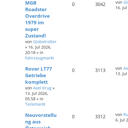
MGB
von
Gl
0
3042
16. Ju
Roadster
Overdrive
1979 im
super
Zustand!
von
Globetrotter
»
16. Jul 2026,
20:18
» in
Fahrzeugmarkt
Rover LT77
von
Ax
0
3113
13. Ju
Getriebe
komplett
von
Axel Krug
»
13. Jul 2026,
05:58
» in
Teilemarkt
Neuvorstellu
von
Ru
0
3312
6. Jul 
ng aus