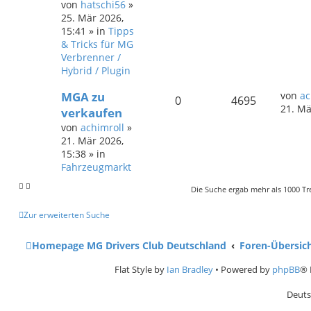
von
hatschi56
»
25. Mär 2026,
15:41
» in
Tipps
& Tricks für MG
Verbrenner /
Hybrid / Plugin
MGA zu
von
ac
0
4695
21. Mä
verkaufen
von
achimroll
»
21. Mär 2026,
15:38
» in
Fahrzeugmarkt
Die Suche ergab mehr als 1000 Tr
Zur erweiterten Suche
Homepage MG Drivers Club Deutschland
Foren-Übersic
Flat Style by
Ian Bradley
• Powered by
phpBB
® 
Deuts