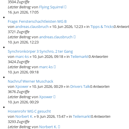
3504
Zugriffe
Letzter Beitrag
von
Flying Squirrel
16. Jun 2026, 17:05
Frage: Fensterschachtleisten MG B
von
andreas.clausbruch
»
10. Jun 2026, 12:23
» in
Tipps & Tricks
0
Antwor
3721
Zugriffe
Letzter Beitrag
von
andreas.clausbruch
10. Jun 2026, 12:23
Synchronkörper 3 Synchro, 2 ter Gang
von
marc-ks
»
10. Jun 2026, 09:18
» in
Teilemarkt
0
Antworten
3424
Zugriffe
Letzter Beitrag
von
marc-ks
10. Jun 2026, 09:18
Nachruf Werner Muschack
von
Xpower
»
10. Jun 2026, 00:29
» in
Drivers Talk
0
Antworten
3676
Zugriffe
Letzter Beitrag
von
Xpower
10. Jun 2026, 00:29
Hosenrohr MG C gesucht
von
Norbert K.
»
9. Jun 2026, 15:47
» in
Teilemarkt
0
Antworten
3293
Zugriffe
Letzter Beitrag
von
Norbert K.