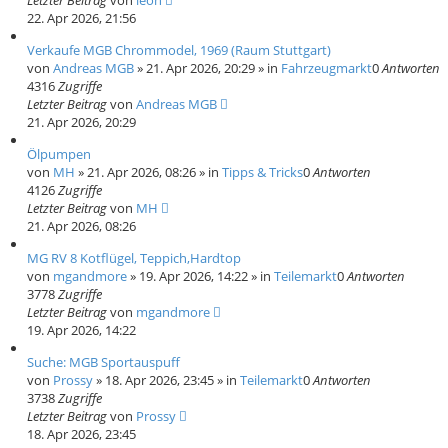
Letzter Beitrag
von
leoh
22. Apr 2026, 21:56
Verkaufe MGB Chrommodel, 1969 (Raum Stuttgart)
von
Andreas MGB
»
21. Apr 2026, 20:29
» in
Fahrzeugmarkt
0
Antworten
4316
Zugriffe
Letzter Beitrag
von
Andreas MGB
21. Apr 2026, 20:29
Ölpumpen
von
MH
»
21. Apr 2026, 08:26
» in
Tipps & Tricks
0
Antworten
4126
Zugriffe
Letzter Beitrag
von
MH
21. Apr 2026, 08:26
MG RV 8 Kotflügel, Teppich,Hardtop
von
mgandmore
»
19. Apr 2026, 14:22
» in
Teilemarkt
0
Antworten
3778
Zugriffe
Letzter Beitrag
von
mgandmore
19. Apr 2026, 14:22
Suche: MGB Sportauspuff
von
Prossy
»
18. Apr 2026, 23:45
» in
Teilemarkt
0
Antworten
3738
Zugriffe
Letzter Beitrag
von
Prossy
18. Apr 2026, 23:45