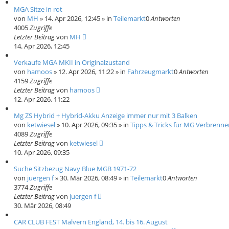
MGA Sitze in rot
von
MH
»
14. Apr 2026, 12:45
» in
Teilemarkt
0
Antworten
4005
Zugriffe
Letzter Beitrag
von
MH
14. Apr 2026, 12:45
Verkaufe MGA MKII in Originalzustand
von
hamoos
»
12. Apr 2026, 11:22
» in
Fahrzeugmarkt
0
Antworten
4159
Zugriffe
Letzter Beitrag
von
hamoos
12. Apr 2026, 11:22
Mg ZS Hybrid + Hybrid-Akku Anzeige immer nur mit 3 Balken
von
ketwiesel
»
10. Apr 2026, 09:35
» in
Tipps & Tricks für MG Verbrenner
4089
Zugriffe
Letzter Beitrag
von
ketwiesel
10. Apr 2026, 09:35
Suche Sitzbezug Navy Blue MGB 1971-72
von
juergen f
»
30. Mär 2026, 08:49
» in
Teilemarkt
0
Antworten
3774
Zugriffe
Letzter Beitrag
von
juergen f
30. Mär 2026, 08:49
CAR CLUB FEST Malvern England, 14. bis 16. August