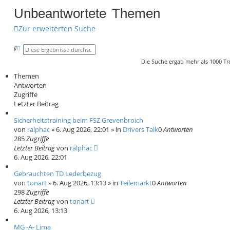
Unbeantwortete Themen
c
Zur erweiterten Suche
h
e
S
E
u
r
Die Suche ergab mehr als 1000 Tr
c
w
h
e
Themen
e
i
Antworten
t
Zugriffe
e
r
Letzter Beitrag
t
e
Sicherheitstraining beim FSZ Grevenbroich
S
von
ralphac
»
6. Aug 2026, 22:01
» in
Drivers Talk
0
Antworten
u
285
Zugriffe
c
Letzter Beitrag
von
ralphac
h
e
6. Aug 2026, 22:01
Gebrauchten TD Lederbezug
von
tonart
»
6. Aug 2026, 13:13
» in
Teilemarkt
0
Antworten
298
Zugriffe
Letzter Beitrag
von
tonart
6. Aug 2026, 13:13
MG -A- Lima