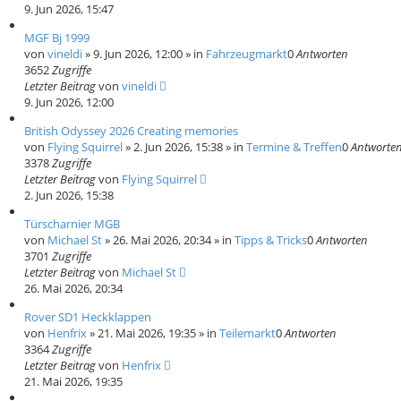
9. Jun 2026, 15:47
MGF Bj 1999
von
vineldi
»
9. Jun 2026, 12:00
» in
Fahrzeugmarkt
0
Antworten
3652
Zugriffe
Letzter Beitrag
von
vineldi
9. Jun 2026, 12:00
British Odyssey 2026 Creating memories
von
Flying Squirrel
»
2. Jun 2026, 15:38
» in
Termine & Treffen
0
Antworte
3378
Zugriffe
Letzter Beitrag
von
Flying Squirrel
2. Jun 2026, 15:38
Türscharnier MGB
von
Michael St
»
26. Mai 2026, 20:34
» in
Tipps & Tricks
0
Antworten
3701
Zugriffe
Letzter Beitrag
von
Michael St
26. Mai 2026, 20:34
Rover SD1 Heckklappen
von
Henfrix
»
21. Mai 2026, 19:35
» in
Teilemarkt
0
Antworten
3364
Zugriffe
Letzter Beitrag
von
Henfrix
21. Mai 2026, 19:35