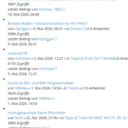
3687
Zugriffe
Letzter Beitrag
von
thomas_1802
10. Mai 2026, 09:40
Breitere Reifen + Distanzscheiben für HS PHEV?
von
Optigger
»
9. Mai 2026, 00:31
» in
Drivers Talk
0
Antworten
3989
Zugriffe
Letzter Beitrag
von
Optigger
9. Mai 2026, 00:31
Lenkrad YB
von
Schnitzel
»
5. Mai 2026, 12:21
» in
Tipps & Tricks für T-Modelle
0
Antw
6155
Zugriffe
Letzter Beitrag
von
Schnitzel
5. Mai 2026, 12:21
Suche Su BAC und BAK Vergasernadeln
von
V8Mike
»
1. Mai 2026, 14:54
» in
Teilemarkt
0
Antworten
3826
Zugriffe
Letzter Beitrag
von
V8Mike
1. Mai 2026, 14:54
Hydragaspumpe Raum Pforzheim
von
leoh
»
22. Apr 2026, 21:56
» in
Tipps & Tricks für MGF, MG TF, ZR, ZS
3800
Zugriffe