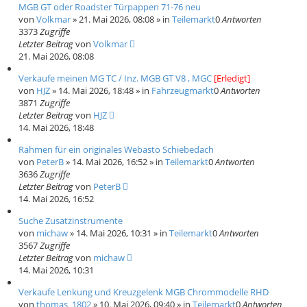
MGB GT oder Roadster Türpappen 71-76 neu
von
Volkmar
»
21. Mai 2026, 08:08
» in
Teilemarkt
0
Antworten
3373
Zugriffe
Letzter Beitrag
von
Volkmar
21. Mai 2026, 08:08
Verkaufe meinen MG TC / Inz. MGB GT V8 , MGC
[Erledigt]
von
HJZ
»
14. Mai 2026, 18:48
» in
Fahrzeugmarkt
0
Antworten
3871
Zugriffe
Letzter Beitrag
von
HJZ
14. Mai 2026, 18:48
Rahmen für ein originales Webasto Schiebedach
von
PeterB
»
14. Mai 2026, 16:52
» in
Teilemarkt
0
Antworten
3636
Zugriffe
Letzter Beitrag
von
PeterB
14. Mai 2026, 16:52
Suche Zusatzinstrumente
von
michaw
»
14. Mai 2026, 10:31
» in
Teilemarkt
0
Antworten
3567
Zugriffe
Letzter Beitrag
von
michaw
14. Mai 2026, 10:31
Verkaufe Lenkung und Kreuzgelenk MGB Chrommodelle RHD
von
thomas_1802
»
10. Mai 2026, 09:40
» in
Teilemarkt
0
Antworten