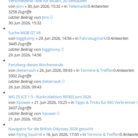
Verschiedene Teile für MGB/C zu verkaufen
von
Jörn
»
30. Jun 2026, 15:32
» in
Teilemarkt
0
Antworten
3258
Zugriffe
Letzter Beitrag
von
Jörn
30. Jun 2026, 15:32
Suche MGB GT V8
von
biggitomy
»
29. Jun 2026, 14:56
» in
Fahrzeugmarkt
0
Antworten
3445
Zugriffe
Letzter Beitrag
von
biggitomy
29. Jun 2026, 14:56
Penzberg dieses Wochenende
von
dieterrauh
»
26. Jun 2026, 09:43
» in
Termine & Treffen
0
Antworten
3302
Zugriffe
Letzter Beitrag
von
dieterrauh
26. Jun 2026, 09:43
MG ZS ICE 1.5 - Rückrufaktion RE003 Juni 2026
von
Xpower
»
21. Jun 2026, 10:25
» in
Tipps & Tricks für MG Verbrenner /
3437
Zugriffe
Letzter Beitrag
von
Xpower
21. Jun 2026, 10:25
Navigator für die British Odyssey 2026 gesucht
von
Flying Squirrel
»
16. Jun 2026, 17:05
» in
Termine & Treffen
0
Antwort