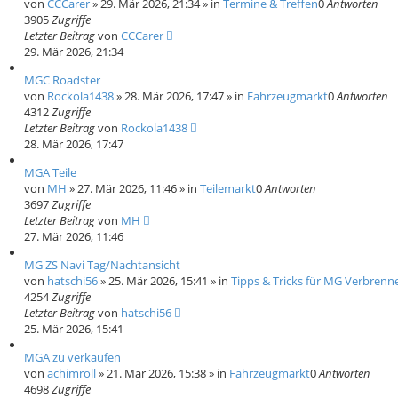
von
CCCarer
»
29. Mär 2026, 21:34
» in
Termine & Treffen
0
Antworten
3905
Zugriffe
Letzter Beitrag
von
CCCarer
29. Mär 2026, 21:34
MGC Roadster
von
Rockola1438
»
28. Mär 2026, 17:47
» in
Fahrzeugmarkt
0
Antworten
4312
Zugriffe
Letzter Beitrag
von
Rockola1438
28. Mär 2026, 17:47
MGA Teile
von
MH
»
27. Mär 2026, 11:46
» in
Teilemarkt
0
Antworten
3697
Zugriffe
Letzter Beitrag
von
MH
27. Mär 2026, 11:46
MG ZS Navi Tag/Nachtansicht
von
hatschi56
»
25. Mär 2026, 15:41
» in
Tipps & Tricks für MG Verbrenne
4254
Zugriffe
Letzter Beitrag
von
hatschi56
25. Mär 2026, 15:41
MGA zu verkaufen
von
achimroll
»
21. Mär 2026, 15:38
» in
Fahrzeugmarkt
0
Antworten
4698
Zugriffe