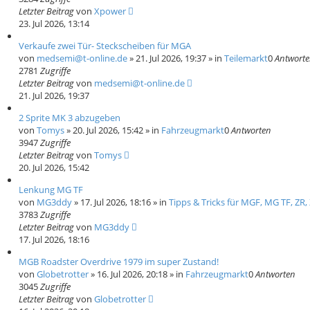
Letzter Beitrag
von
Xpower
23. Jul 2026, 13:14
Verkaufe zwei Tür- Steckscheiben für MGA
von
medsemi@t-online.de
»
21. Jul 2026, 19:37
» in
Teilemarkt
0
Antwort
2781
Zugriffe
Letzter Beitrag
von
medsemi@t-online.de
21. Jul 2026, 19:37
2 Sprite MK 3 abzugeben
von
Tomys
»
20. Jul 2026, 15:42
» in
Fahrzeugmarkt
0
Antworten
3947
Zugriffe
Letzter Beitrag
von
Tomys
20. Jul 2026, 15:42
Lenkung MG TF
von
MG3ddy
»
17. Jul 2026, 18:16
» in
Tipps & Tricks für MGF, MG TF, ZR,
3783
Zugriffe
Letzter Beitrag
von
MG3ddy
17. Jul 2026, 18:16
MGB Roadster Overdrive 1979 im super Zustand!
von
Globetrotter
»
16. Jul 2026, 20:18
» in
Fahrzeugmarkt
0
Antworten
3045
Zugriffe
Letzter Beitrag
von
Globetrotter