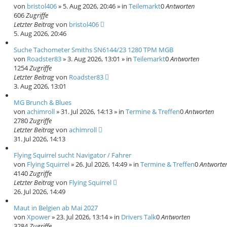
von
bristol406
»
5. Aug 2026, 20:46
» in
Teilemarkt
0
Antworten
606
Zugriffe
Letzter Beitrag
von
bristol406
5. Aug 2026, 20:46
Suche Tachometer Smiths SN6144/23 1280 TPM MGB
von
Roadster83
»
3. Aug 2026, 13:01
» in
Teilemarkt
0
Antworten
1254
Zugriffe
Letzter Beitrag
von
Roadster83
3. Aug 2026, 13:01
MG Brunch & Blues
von
achimroll
»
31. Jul 2026, 14:13
» in
Termine & Treffen
0
Antworten
2780
Zugriffe
Letzter Beitrag
von
achimroll
31. Jul 2026, 14:13
Flying Squirrel sucht Navigator / Fahrer
von
Flying Squirrel
»
26. Jul 2026, 14:49
» in
Termine & Treffen
0
Antworte
4140
Zugriffe
Letzter Beitrag
von
Flying Squirrel
26. Jul 2026, 14:49
Maut in Belgien ab Mai 2027
von
Xpower
»
23. Jul 2026, 13:14
» in
Drivers Talk
0
Antworten
3284
Zugriffe