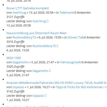
16. Jul 2026, 20:18
Rover LT77 Getriebe komplett
von
Axel Krug
»
13. Jul 2026, 05:58
» in
Teilemarkt
0
Antworten
3121
Zugriffe
Letzter Beitrag
von
Axel Krug
13. Jul 2026, 05:58
Neuvorstellung aus Österreich Raum Wien
von
RustAndGlory73
»
6. Jul 2026, 15:05
» in
Drivers Talk
0
Antworten
3316
Zugriffe
Letzter Beitrag
von
RustAndGlory73
6. Jul 2026, 15:05
MGA 1500
von
Gagamohn
»
5. Jul 2026, 21:47
» in
Fahrzeugmarkt
0
Antworten
3320
Zugriffe
Letzter Beitrag
von
Gagamohn
5. Jul 2026, 21:47
Knarzen Mittelkonsole/Fahrersitz MG HS PHEV Luxury 10/24, Ausfall S
von
topazzo
»
1. Jul 2026, 10:27
» in
Tipps & Tricks für MG Verbrenner / H
3142
Zugriffe
Letzter Beitrag
von
topazzo
1. Jul 2026, 10:27