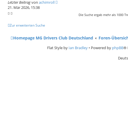
Letzter Beitrag
von
achimroll
21. Mär 2026, 15:38
Die Suche ergab mehr als 1000 Tr
Zur erweiterten Suche
Homepage MG Drivers Club Deutschland
Foren-Übersic
Flat Style by
Ian Bradley
• Powered by
phpBB
® 
Deuts