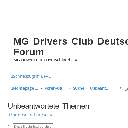
MG Drivers Club Deutsc
Forum
MG Drivers Club Deutschland e.V.
Schnellzugriff
FAQ
S
Homepage MG Drivers Club Deutschland
Foren-Übersicht
Suche
Unbeantwortete Themen
u
Unbeantwortete Themen
c
Zur erweiterten Suche
h
e
S
E