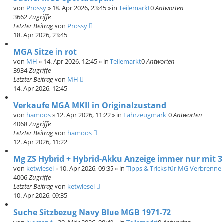
von
Prossy
»
18. Apr 2026, 23:45
» in
Teilemarkt
0
Antworten
3662
Zugriffe
Letzter Beitrag
von
Prossy
18. Apr 2026, 23:45
MGA Sitze in rot
von
MH
»
14. Apr 2026, 12:45
» in
Teilemarkt
0
Antworten
3934
Zugriffe
Letzter Beitrag
von
MH
14. Apr 2026, 12:45
Verkaufe MGA MKII in Originalzustand
von
hamoos
»
12. Apr 2026, 11:22
» in
Fahrzeugmarkt
0
Antworten
4068
Zugriffe
Letzter Beitrag
von
hamoos
12. Apr 2026, 11:22
Mg ZS Hybrid + Hybrid-Akku Anzeige immer nur mit 
von
ketwiesel
»
10. Apr 2026, 09:35
» in
Tipps & Tricks für MG Verbrenner
4006
Zugriffe
Letzter Beitrag
von
ketwiesel
10. Apr 2026, 09:35
Suche Sitzbezug Navy Blue MGB 1971-72
von
juergen f
»
30. Mär 2026, 08:49
» in
Teilemarkt
0
Antworten