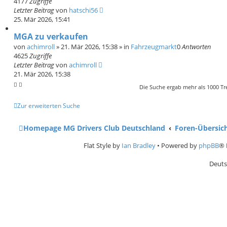
4177
Zugriffe
Letzter Beitrag
von
hatschi56
25. Mär 2026, 15:41
MGA zu verkaufen
von
achimroll
»
21. Mär 2026, 15:38
» in
Fahrzeugmarkt
0
Antworten
4625
Zugriffe
Letzter Beitrag
von
achimroll
21. Mär 2026, 15:38
Die Suche ergab mehr als 1000 Tr
Zur erweiterten Suche
Homepage MG Drivers Club Deutschland
Foren-Übersic
Flat Style by
Ian Bradley
• Powered by
phpBB
® 
Deuts