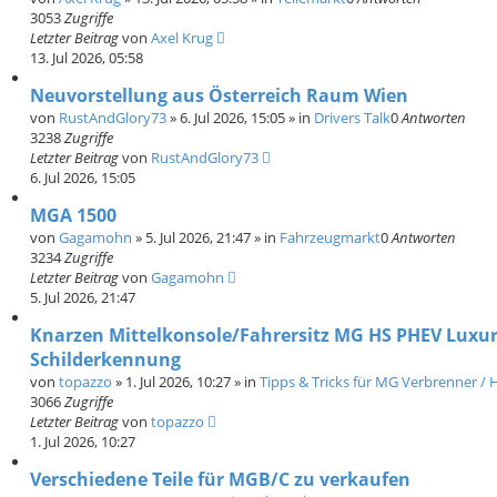
3053
Zugriffe
Letzter Beitrag
von
Axel Krug
13. Jul 2026, 05:58
Neuvorstellung aus Österreich Raum Wien
von
RustAndGlory73
»
6. Jul 2026, 15:05
» in
Drivers Talk
0
Antworten
3238
Zugriffe
Letzter Beitrag
von
RustAndGlory73
6. Jul 2026, 15:05
MGA 1500
von
Gagamohn
»
5. Jul 2026, 21:47
» in
Fahrzeugmarkt
0
Antworten
3234
Zugriffe
Letzter Beitrag
von
Gagamohn
5. Jul 2026, 21:47
Knarzen Mittelkonsole/Fahrersitz MG HS PHEV Luxury
Schilderkennung
von
topazzo
»
1. Jul 2026, 10:27
» in
Tipps & Tricks für MG Verbrenner / H
3066
Zugriffe
Letzter Beitrag
von
topazzo
1. Jul 2026, 10:27
Verschiedene Teile für MGB/C zu verkaufen