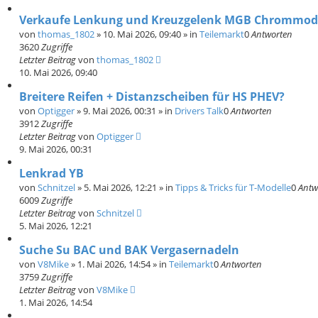
Verkaufe Lenkung und Kreuzgelenk MGB Chrommod
von
thomas_1802
»
10. Mai 2026, 09:40
» in
Teilemarkt
0
Antworten
3620
Zugriffe
Letzter Beitrag
von
thomas_1802
10. Mai 2026, 09:40
Breitere Reifen + Distanzscheiben für HS PHEV?
von
Optigger
»
9. Mai 2026, 00:31
» in
Drivers Talk
0
Antworten
3912
Zugriffe
Letzter Beitrag
von
Optigger
9. Mai 2026, 00:31
Lenkrad YB
von
Schnitzel
»
5. Mai 2026, 12:21
» in
Tipps & Tricks für T-Modelle
0
Antw
6009
Zugriffe
Letzter Beitrag
von
Schnitzel
5. Mai 2026, 12:21
Suche Su BAC und BAK Vergasernadeln
von
V8Mike
»
1. Mai 2026, 14:54
» in
Teilemarkt
0
Antworten
3759
Zugriffe
Letzter Beitrag
von
V8Mike
1. Mai 2026, 14:54