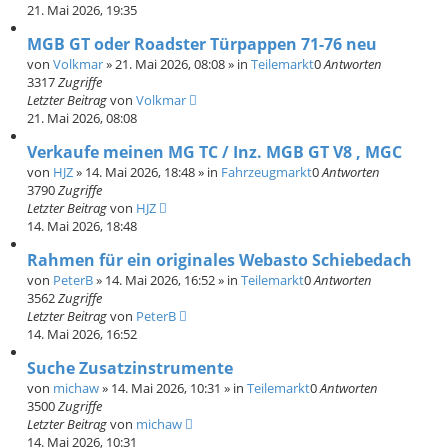
21. Mai 2026, 19:35
MGB GT oder Roadster Türpappen 71-76 neu
von
Volkmar
»
21. Mai 2026, 08:08
» in
Teilemarkt
0
Antworten
3317
Zugriffe
Letzter Beitrag
von
Volkmar
21. Mai 2026, 08:08
Verkaufe meinen MG TC / Inz. MGB GT V8 , MGC
von
HJZ
»
14. Mai 2026, 18:48
» in
Fahrzeugmarkt
0
Antworten
3790
Zugriffe
Letzter Beitrag
von
HJZ
14. Mai 2026, 18:48
Rahmen für ein originales Webasto Schiebedach
von
PeterB
»
14. Mai 2026, 16:52
» in
Teilemarkt
0
Antworten
3562
Zugriffe
Letzter Beitrag
von
PeterB
14. Mai 2026, 16:52
Suche Zusatzinstrumente
von
michaw
»
14. Mai 2026, 10:31
» in
Teilemarkt
0
Antworten
3500
Zugriffe
Letzter Beitrag
von
michaw
14. Mai 2026, 10:31