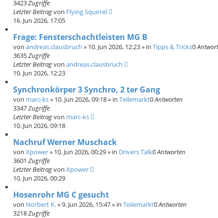
3423
Zugriffe
Letzter Beitrag
von
Flying Squirrel
16. Jun 2026, 17:05
Frage: Fensterschachtleisten MG B
von
andreas.clausbruch
»
10. Jun 2026, 12:23
» in
Tipps & Tricks
0
Antwor
3635
Zugriffe
Letzter Beitrag
von
andreas.clausbruch
10. Jun 2026, 12:23
Synchronkörper 3 Synchro, 2 ter Gang
von
marc-ks
»
10. Jun 2026, 09:18
» in
Teilemarkt
0
Antworten
3347
Zugriffe
Letzter Beitrag
von
marc-ks
10. Jun 2026, 09:18
Nachruf Werner Muschack
von
Xpower
»
10. Jun 2026, 00:29
» in
Drivers Talk
0
Antworten
3601
Zugriffe
Letzter Beitrag
von
Xpower
10. Jun 2026, 00:29
Hosenrohr MG C gesucht
von
Norbert K.
»
9. Jun 2026, 15:47
» in
Teilemarkt
0
Antworten
3218
Zugriffe