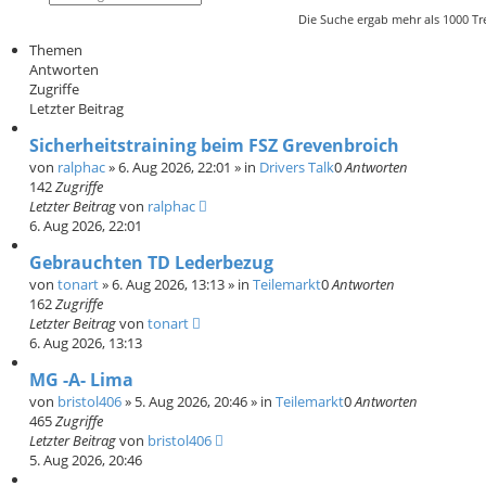
u
r
Die Suche ergab mehr als 1000 Tr
c
w
h
e
Themen
e
i
Antworten
t
Zugriffe
e
r
Letzter Beitrag
t
e
Sicherheitstraining beim FSZ Grevenbroich
S
von
ralphac
»
6. Aug 2026, 22:01
» in
Drivers Talk
0
Antworten
u
142
c
Zugriffe
h
Letzter Beitrag
von
ralphac
e
6. Aug 2026, 22:01
Gebrauchten TD Lederbezug
von
tonart
»
6. Aug 2026, 13:13
» in
Teilemarkt
0
Antworten
162
Zugriffe
Letzter Beitrag
von
tonart
6. Aug 2026, 13:13
MG -A- Lima
von
bristol406
»
5. Aug 2026, 20:46
» in
Teilemarkt
0
Antworten
465
Zugriffe
Letzter Beitrag
von
bristol406
5. Aug 2026, 20:46