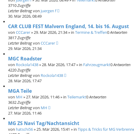
3710
Zugriffe
Letzter Beitrag
von
juergen f
30. Mär 2026, 08:49
CAR CLUB FEST Malvern England, 14. bis 16. August
von
CCCarer
»
29. Mär 2026, 21:34
» in
Termine & Treffen
0
Antworten
3817
Zugriffe
Letzter Beitrag
von
CCCarer
29. Mär 2026, 21:34
MGC Roadster
von
Rockola1438
»
28. Mär 2026, 17:47
» in
Fahrzeugmarkt
0
Antworten
4220
Zugriffe
Letzter Beitrag
von
Rockola1438
28. Mär 2026, 17:47
MGA Teile
von
MH
»
27. Mär 2026, 11:46
» in
Teilemarkt
0
Antworten
3632
Zugriffe
Letzter Beitrag
von
MH
27. Mär 2026, 11:46
MG ZS Navi Tag/Nachtansicht
von
hatschi56
»
25. Mär 2026, 15:41
» in
Tipps & Tricks für MG Verbrenne