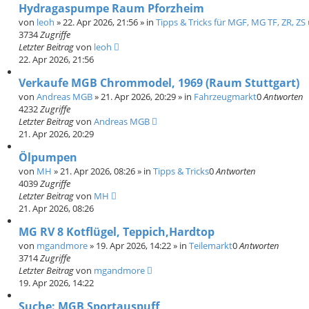
Hydragaspumpe Raum Pforzheim
von
leoh
»
22. Apr 2026, 21:56
» in
Tipps & Tricks für MGF, MG TF, ZR, ZS
3734
Zugriffe
Letzter Beitrag
von
leoh
22. Apr 2026, 21:56
Verkaufe MGB Chrommodel, 1969 (Raum Stuttgart)
von
Andreas MGB
»
21. Apr 2026, 20:29
» in
Fahrzeugmarkt
0
Antworten
4232
Zugriffe
Letzter Beitrag
von
Andreas MGB
21. Apr 2026, 20:29
Ölpumpen
von
MH
»
21. Apr 2026, 08:26
» in
Tipps & Tricks
0
Antworten
4039
Zugriffe
Letzter Beitrag
von
MH
21. Apr 2026, 08:26
MG RV 8 Kotflügel, Teppich,Hardtop
von
mgandmore
»
19. Apr 2026, 14:22
» in
Teilemarkt
0
Antworten
3714
Zugriffe
Letzter Beitrag
von
mgandmore
19. Apr 2026, 14:22
Suche: MGB Sportauspuff