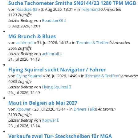
Suche Tachometer Smiths SN6144/23 1280 TPM MGB
von
Roadster83
»
3. Aug 2026, 13:01
» in
Teilemarkt
0
Antworten
1123
Zugriffe
Letzter Beitrag
von
Roadster83
3. Aug 2026, 13:01
MG Brunch & Blues
von
achimroll
»
31. Jul 2026, 14:13
» in
Termine & Treffen
0
Antworten
2666
Zugriffe
Letzter Beitrag
von
achimroll
31. Jul 2026, 14:13
Flying Squirrel sucht Navigator / Fahrer
von
Flying Squirrel
»
26. Jul 2026, 14:49
» in
Termine & Treffen
0
Antworte
4039
Zugriffe
Letzter Beitrag
von
Flying Squirrel
26. Jul 2026, 14:49
Maut in Belgien ab Mai 2027
von
Xpower
»
23. Jul 2026, 13:14
» in
Drivers Talk
0
Antworten
3199
Zugriffe
Letzter Beitrag
von
Xpower
23. Jul 2026, 13:14
Verkaufe zwei Tür- Steckscheiben für MGA