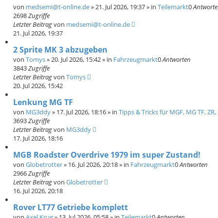
von
medsemi@t-online.de
»
21. Jul 2026, 19:37
» in
Teilemarkt
0
Antwort
2698
Zugriffe
Letzter Beitrag
von
medsemi@t-online.de
21. Jul 2026, 19:37
2 Sprite MK 3 abzugeben
von
Tomys
»
20. Jul 2026, 15:42
» in
Fahrzeugmarkt
0
Antworten
3843
Zugriffe
Letzter Beitrag
von
Tomys
20. Jul 2026, 15:42
Lenkung MG TF
von
MG3ddy
»
17. Jul 2026, 18:16
» in
Tipps & Tricks für MGF, MG TF, ZR,
3693
Zugriffe
Letzter Beitrag
von
MG3ddy
17. Jul 2026, 18:16
MGB Roadster Overdrive 1979 im super Zustand!
von
Globetrotter
»
16. Jul 2026, 20:18
» in
Fahrzeugmarkt
0
Antworten
2966
Zugriffe
Letzter Beitrag
von
Globetrotter
16. Jul 2026, 20:18
Rover LT77 Getriebe komplett
von
Axel Krug
»
13. Jul 2026, 05:58
» in
Teilemarkt
0
Antworten