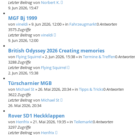
Letzter Beitrag
von
Norbert K.
9. Jun 2026, 15:47
MGF Bj 1999
von
vineldi
»
9. Jun 2026, 12:00
» in
Fahrzeugmarkt
0
Antworten
3575
Zugriffe
Letzter Beitrag
von
vineldi
9. Jun 2026, 12:00
British Odyssey 2026 Creating memories
von
Flying Squirrel
»
2. Jun 2026, 15:38
» in
Termine & Treffen
0
Antworte
3288
Zugriffe
Letzter Beitrag
von
Flying Squirrel
2. Jun 2026, 15:38
Türscharnier MGB
von
Michael St
»
26. Mai 2026, 20:34
» in
Tipps & Tricks
0
Antworten
3622
Zugriffe
Letzter Beitrag
von
Michael St
26. Mai 2026, 20:34
Rover SD1 Heckklappen
von
Henfrix
»
21. Mai 2026, 19:35
» in
Teilemarkt
0
Antworten
3297
Zugriffe
Letzter Beitrag
von
Henfrix