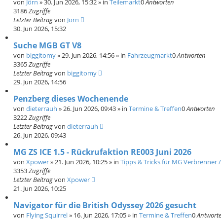
von
Jörn
»
30. Jun 2026, 15:32
» in
Teilemarkt
0
Antworten
3186
Zugriffe
Letzter Beitrag
von
Jörn
30. Jun 2026, 15:32
Suche MGB GT V8
von
biggitomy
»
29. Jun 2026, 14:56
» in
Fahrzeugmarkt
0
Antworten
3365
Zugriffe
Letzter Beitrag
von
biggitomy
29. Jun 2026, 14:56
Penzberg dieses Wochenende
von
dieterrauh
»
26. Jun 2026, 09:43
» in
Termine & Treffen
0
Antworten
3222
Zugriffe
Letzter Beitrag
von
dieterrauh
26. Jun 2026, 09:43
MG ZS ICE 1.5 - Rückrufaktion RE003 Juni 2026
von
Xpower
»
21. Jun 2026, 10:25
» in
Tipps & Tricks für MG Verbrenner /
3353
Zugriffe
Letzter Beitrag
von
Xpower
21. Jun 2026, 10:25
Navigator für die British Odyssey 2026 gesucht
von
Flying Squirrel
»
16. Jun 2026, 17:05
» in
Termine & Treffen
0
Antwort