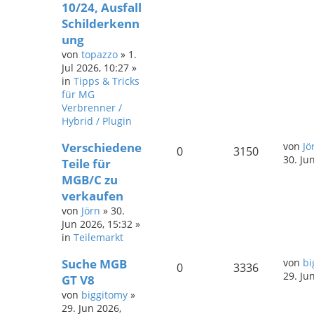
10/24, Ausfall
Schilderkenn
ung
von
topazzo
»
1.
Jul 2026, 10:27
»
in
Tipps & Tricks
für MG
Verbrenner /
Hybrid / Plugin
Verschiedene
von
Jö
0
3150
30. Ju
Teile für
MGB/C zu
verkaufen
von
Jörn
»
30.
Jun 2026, 15:32
»
in
Teilemarkt
Suche MGB
von
bi
0
3336
29. Ju
GT V8
von
biggitomy
»
29. Jun 2026,