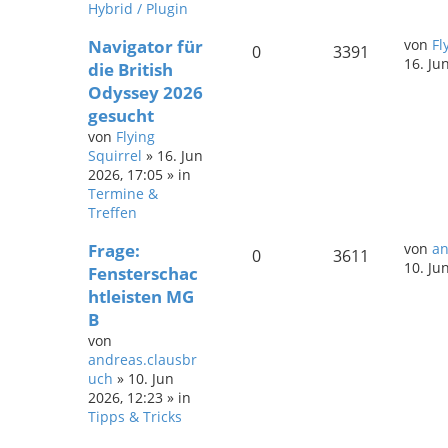
Hybrid / Plugin
Navigator für
von
Fl
0
3391
16. Ju
die British
Odyssey 2026
gesucht
von
Flying
Squirrel
»
16. Jun
2026, 17:05
» in
Termine &
Treffen
Frage:
von
an
0
3611
10. Ju
Fensterschac
htleisten MG
B
von
andreas.clausbr
uch
»
10. Jun
2026, 12:23
» in
Tipps & Tricks