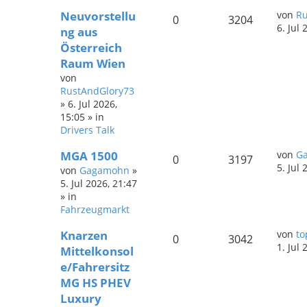
Neuvorstellu
von
Ru
0
3204
6. Jul 
ng aus
Österreich
Raum Wien
von
RustAndGlory73
»
6. Jul 2026,
15:05
» in
Drivers Talk
MGA 1500
von
G
0
3197
5. Jul 
von
Gagamohn
»
5. Jul 2026, 21:47
» in
Fahrzeugmarkt
Knarzen
von
to
0
3042
1. Jul 
Mittelkonsol
e/Fahrersitz
MG HS PHEV
Luxury