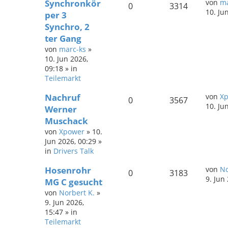
Synchronkör
von
ma
0
3314
10. Ju
per 3
Synchro, 2
ter Gang
von
marc-ks
»
10. Jun 2026,
09:18
» in
Teilemarkt
Nachruf
von
X
0
3567
10. Ju
Werner
Muschack
von
Xpower
»
10.
Jun 2026, 00:29
»
in
Drivers Talk
Hosenrohr
von
No
0
3183
9. Jun
MG C gesucht
von
Norbert K.
»
9. Jun 2026,
15:47
» in
Teilemarkt