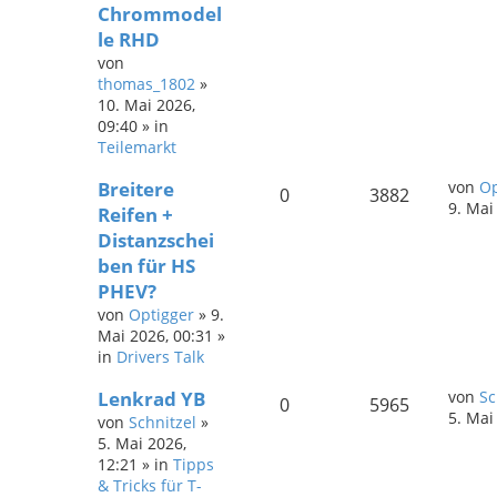
Chrommodel
le RHD
von
thomas_1802
»
10. Mai 2026,
09:40
» in
Teilemarkt
Breitere
von
Op
0
3882
9. Mai
Reifen +
Distanzschei
ben für HS
PHEV?
von
Optigger
»
9.
Mai 2026, 00:31
»
in
Drivers Talk
Lenkrad YB
von
Sc
0
5965
5. Mai
von
Schnitzel
»
5. Mai 2026,
12:21
» in
Tipps
& Tricks für T-