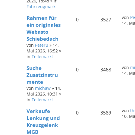
2026, 18:48
» in
Fahrzeugmarkt
Rahmen für
von
Pe
0
3527
14. Ma
ein originales
Webasto
Schiebedach
von
PeterB
»
14.
Mai 2026, 16:52
»
in
Teilemarkt
Suche
von
m
0
3468
14. Ma
Zusatzinstru
mente
von
michaw
»
14.
Mai 2026, 10:31
»
in
Teilemarkt
Verkaufe
von
th
0
3589
10. Ma
Lenkung und
Kreuzgelenk
MGB