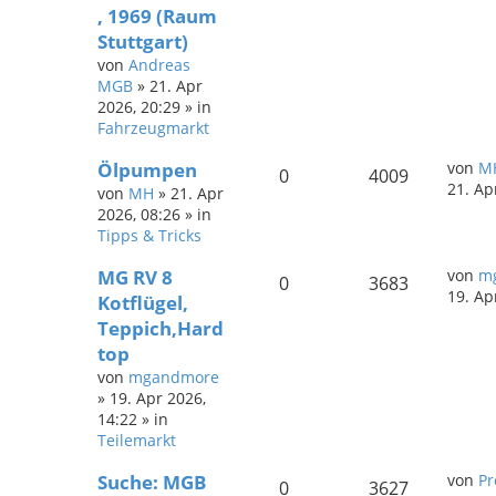
, 1969 (Raum
Stuttgart)
von
Andreas
MGB
»
21. Apr
2026, 20:29
» in
Fahrzeugmarkt
Ölpumpen
von
M
0
4009
21. Ap
von
MH
»
21. Apr
2026, 08:26
» in
Tipps & Tricks
MG RV 8
von
m
0
3683
19. Ap
Kotflügel,
Teppich,Hard
top
von
mgandmore
»
19. Apr 2026,
14:22
» in
Teilemarkt
Suche: MGB
von
Pr
0
3627