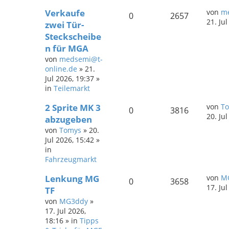
Verkaufe
von
me
0
2657
21. Ju
zwei Tür-
Steckscheibe
n für MGA
von
medsemi@t-
online.de
»
21.
Jul 2026, 19:37
»
in
Teilemarkt
2 Sprite MK 3
von
T
0
3816
20. Ju
abzugeben
von
Tomys
»
20.
Jul 2026, 15:42
»
in
Fahrzeugmarkt
Lenkung MG
von
M
0
3658
17. Ju
TF
von
MG3ddy
»
17. Jul 2026,
18:16
» in
Tipps