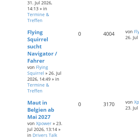
31. Jul 2026,
14:13
» in
Termine &
Treffen
Flying
von
Fl
0
4004
26. Ju
Squirrel
sucht
Navigator /
Fahrer
von
Flying
Squirrel
»
26. Jul
2026, 14:49
» in
Termine &
Treffen
Maut in
von
X
0
3170
23. Ju
Belgien ab
Mai 2027
von
Xpower
»
23.
Jul 2026, 13:14
»
in
Drivers Talk