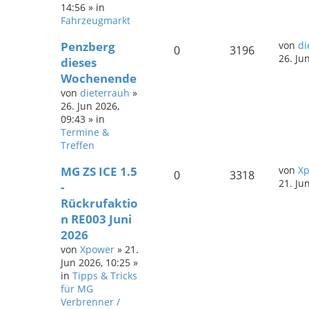
14:56
» in
Fahrzeugmarkt
Penzberg
von
di
0
3196
26. Ju
dieses
Wochenende
von
dieterrauh
»
26. Jun 2026,
09:43
» in
Termine &
Treffen
MG ZS ICE 1.5
von
X
0
3318
21. Ju
-
Rückrufaktio
n RE003 Juni
2026
von
Xpower
»
21.
Jun 2026, 10:25
»
in
Tipps & Tricks
für MG
Verbrenner /