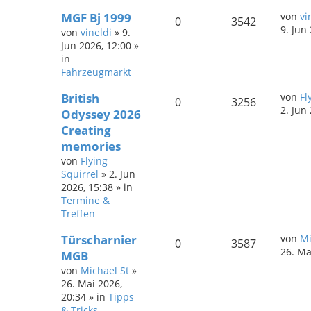
MGF Bj 1999
von
vi
0
3542
9. Jun
von
vineldi
»
9.
Jun 2026, 12:00
»
in
Fahrzeugmarkt
British
von
Fl
0
3256
2. Jun
Odyssey 2026
Creating
memories
von
Flying
Squirrel
»
2. Jun
2026, 15:38
» in
Termine &
Treffen
Türscharnier
von
Mi
0
3587
26. Ma
MGB
von
Michael St
»
26. Mai 2026,
20:34
» in
Tipps
& Tricks