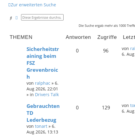
Zur erweiterten Suche
h
e
Suche
Erweiterte Suche
Die Suche ergab mehr als 1000 Treff
THEMEN
Antworten
Zugriffe
Letz
Sicherheitstr
von
ra
0
96
6. Aug
aining beim
FSZ
Grevenbroic
h
von
ralphac
»
6.
Aug 2026, 22:01
» in
Drivers Talk
Gebrauchten
von
to
0
129
6. Aug
TD
Lederbezug
von
tonart
»
6.
Aug 2026, 13:13