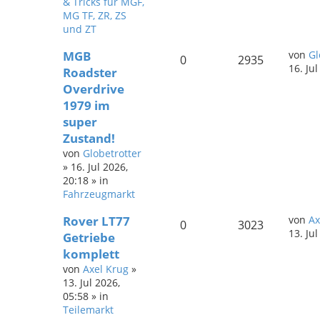
& Tricks für MGF,
MG TF, ZR, ZS
und ZT
MGB
von
Gl
0
2935
16. Ju
Roadster
Overdrive
1979 im
super
Zustand!
von
Globetrotter
»
16. Jul 2026,
20:18
» in
Fahrzeugmarkt
Rover LT77
von
Ax
0
3023
13. Ju
Getriebe
komplett
von
Axel Krug
»
13. Jul 2026,
05:58
» in
Teilemarkt