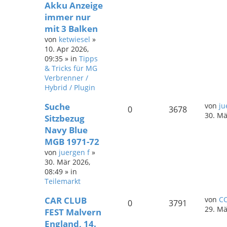
Akku Anzeige
immer nur
mit 3 Balken
von
ketwiesel
»
10. Apr 2026,
09:35
» in
Tipps
& Tricks für MG
Verbrenner /
Hybrid / Plugin
Suche
von
ju
0
3678
30. Mä
Sitzbezug
Navy Blue
MGB 1971-72
von
juergen f
»
30. Mär 2026,
08:49
» in
Teilemarkt
CAR CLUB
von
CC
0
3791
29. Mä
FEST Malvern
England, 14.