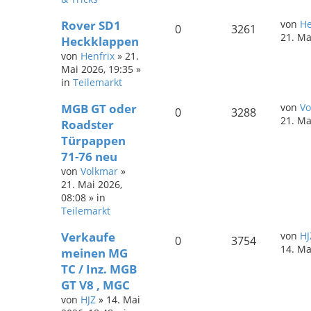
Rover SD1
von
He
0
3261
21. Ma
Heckklappen
von
Henfrix
»
21.
Mai 2026, 19:35
»
in
Teilemarkt
MGB GT oder
von
Vo
0
3288
21. Ma
Roadster
Türpappen
71-76 neu
von
Volkmar
»
21. Mai 2026,
08:08
» in
Teilemarkt
Verkaufe
von
HJ
0
3754
14. Ma
meinen MG
TC / Inz. MGB
GT V8 , MGC
von
HJZ
»
14. Mai