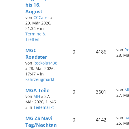
bis 16.
August
von
CCCarer
»
29. Mär 2026,
21:34
» in
Termine &
Treffen
MGC
von
Ro
0
4186
28. Mä
Roadster
von
Rockola1438
»
28. Mär 2026,
17:47
» in
Fahrzeugmarkt
MGA Teile
von
M
0
3601
27. Mä
von
MH
»
27.
Mär 2026, 11:46
» in
Teilemarkt
MG ZS Navi
von
ha
0
4142
25. Mä
Tag/Nachtan