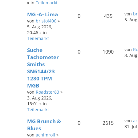
» in
Teilemarkt
MG -A- Lima
von
br
0
435
5. Aug
von
bristol406
»
5. Aug 2026,
20:46
» in
Teilemarkt
Suche
von
Ro
0
1090
3. Aug
Tachometer
Smiths
SN6144/23
1280 TPM
MGB
von
Roadster83
»
3. Aug 2026,
13:01
» in
Teilemarkt
MG Brunch &
von
ac
0
2615
31. Ju
Blues
von
achimroll
»