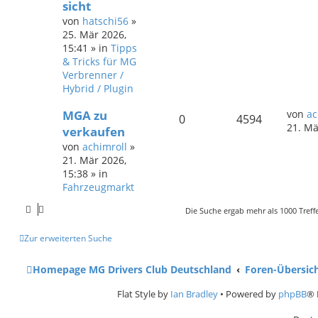
sicht
von
hatschi56
»
25. Mär 2026,
15:41
» in
Tipps
& Tricks für MG
Verbrenner /
Hybrid / Plugin
MGA zu
von
ac
0
4594
21. Mä
verkaufen
von
achimroll
»
21. Mär 2026,
15:38
» in
Fahrzeugmarkt
Die Suche ergab mehr als 1000 Treff
Zur erweiterten Suche
Homepage MG Drivers Club Deutschland
Foren-Übersic
Flat Style by
Ian Bradley
• Powered by
phpBB
® 