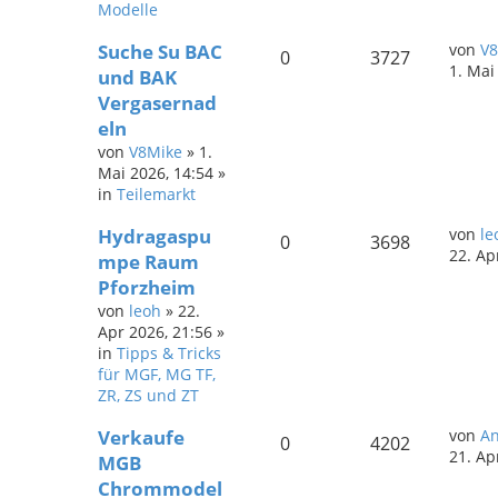
Modelle
Suche Su BAC
von
V8
0
3727
1. Mai
und BAK
Vergasernad
eln
von
V8Mike
»
1.
Mai 2026, 14:54
»
in
Teilemarkt
Hydragaspu
von
le
0
3698
22. Ap
mpe Raum
Pforzheim
von
leoh
»
22.
Apr 2026, 21:56
»
in
Tipps & Tricks
für MGF, MG TF,
ZR, ZS und ZT
Verkaufe
von
A
0
4202
21. Ap
MGB
Chrommodel