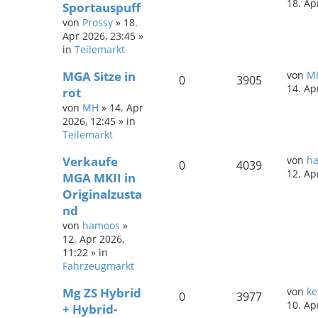
18. Ap
Sportauspuff
von
Prossy
»
18.
Apr 2026, 23:45
»
in
Teilemarkt
MGA Sitze in
von
M
0
3905
14. Ap
rot
von
MH
»
14. Apr
2026, 12:45
» in
Teilemarkt
Verkaufe
von
h
0
4039
12. Ap
MGA MKII in
Originalzusta
nd
von
hamoos
»
12. Apr 2026,
11:22
» in
Fahrzeugmarkt
Mg ZS Hybrid
von
ke
0
3977
10. Ap
+ Hybrid-