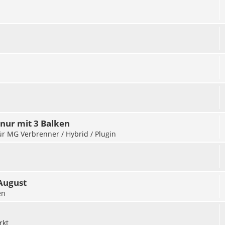
nur mit 3 Balken
für MG Verbrenner / Hybrid / Plugin
 August
en
rkt