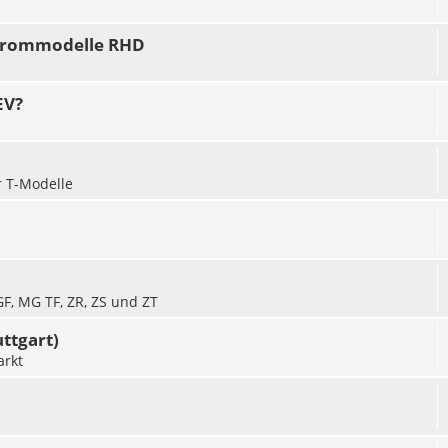
hrommodelle RHD
EV?
r T-Modelle
GF, MG TF, ZR, ZS und ZT
ttgart)
rkt