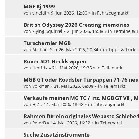
MGF Bj 1999
von
vineldi
»
9. Jun 2026, 12:00
» in
Fahrzeugmarkt
British Odyssey 2026 Creating memories
von
Flying Squirrel
»
2. Jun 2026, 15:38
» in
Termine & T
Türscharnier MGB
von
Michael St
»
26. Mai 2026, 20:34
» in
Tipps & Tricks
Rover SD1 Heckklappen
von
Henfrix
»
21. Mai 2026, 19:35
» in
Teilemarkt
MGB GT oder Roadster Türpappen 71-76 neu
von
Volkmar
»
21. Mai 2026, 08:08
» in
Teilemarkt
Verkaufe meinen MG TC / Inz. MGB GT V8 , 
von
HJZ
»
14. Mai 2026, 18:48
» in
Fahrzeugmarkt
Rahmen für ein originales Webasto Schiebe
von
PeterB
»
14. Mai 2026, 16:52
» in
Teilemarkt
Suche Zusatzinstrumente