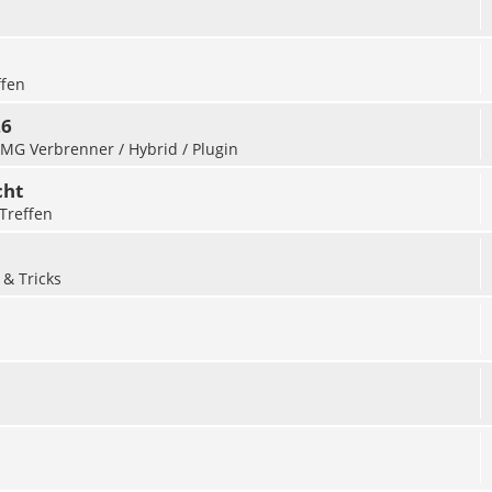
ffen
26
r MG Verbrenner / Hybrid / Plugin
cht
Treffen
 & Tricks