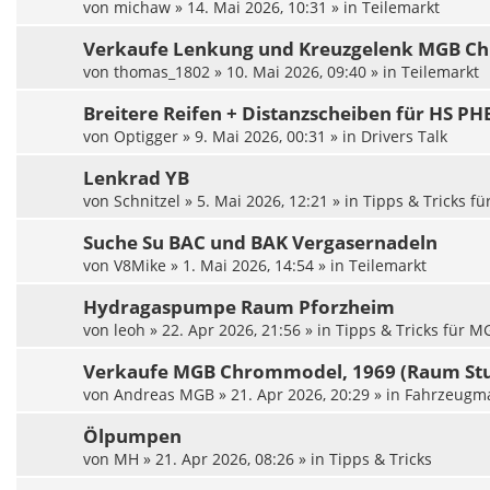
von
michaw
»
14. Mai 2026, 10:31
» in
Teilemarkt
Verkaufe Lenkung und Kreuzgelenk MGB C
von
thomas_1802
»
10. Mai 2026, 09:40
» in
Teilemarkt
Breitere Reifen + Distanzscheiben für HS PH
von
Optigger
»
9. Mai 2026, 00:31
» in
Drivers Talk
Lenkrad YB
von
Schnitzel
»
5. Mai 2026, 12:21
» in
Tipps & Tricks fü
Suche Su BAC und BAK Vergasernadeln
von
V8Mike
»
1. Mai 2026, 14:54
» in
Teilemarkt
Hydragaspumpe Raum Pforzheim
von
leoh
»
22. Apr 2026, 21:56
» in
Tipps & Tricks für M
Verkaufe MGB Chrommodel, 1969 (Raum Stu
von
Andreas MGB
»
21. Apr 2026, 20:29
» in
Fahrzeugma
Ölpumpen
von
MH
»
21. Apr 2026, 08:26
» in
Tipps & Tricks