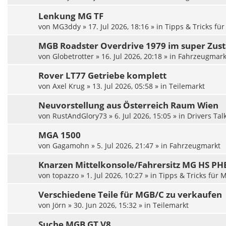
Lenkung MG TF
von
MG3ddy
»
17. Jul 2026, 18:16
» in
Tipps & Tricks fü
MGB Roadster Overdrive 1979 im super Zust
von
Globetrotter
»
16. Jul 2026, 20:18
» in
Fahrzeugmark
Rover LT77 Getriebe komplett
von
Axel Krug
»
13. Jul 2026, 05:58
» in
Teilemarkt
Neuvorstellung aus Österreich Raum Wien
von
RustAndGlory73
»
6. Jul 2026, 15:05
» in
Drivers Tal
MGA 1500
von
Gagamohn
»
5. Jul 2026, 21:47
» in
Fahrzeugmarkt
Knarzen Mittelkonsole/Fahrersitz MG HS PHE
von
topazzo
»
1. Jul 2026, 10:27
» in
Tipps & Tricks für 
Verschiedene Teile für MGB/C zu verkaufen
von
Jörn
»
30. Jun 2026, 15:32
» in
Teilemarkt
Suche MGB GT V8