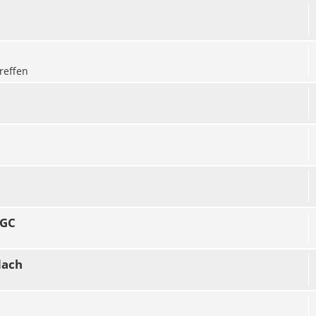
reffen
MGC
dach