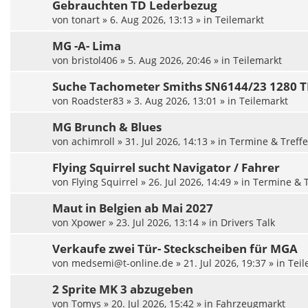
Gebrauchten TD Lederbezug
von
tonart
»
6. Aug 2026, 13:13
» in
Teilemarkt
MG -A- Lima
von
bristol406
»
5. Aug 2026, 20:46
» in
Teilemarkt
Suche Tachometer Smiths SN6144/23 1280
von
Roadster83
»
3. Aug 2026, 13:01
» in
Teilemarkt
MG Brunch & Blues
von
achimroll
»
31. Jul 2026, 14:13
» in
Termine & Treff
Flying Squirrel sucht Navigator / Fahrer
von
Flying Squirrel
»
26. Jul 2026, 14:49
» in
Termine & T
Maut in Belgien ab Mai 2027
von
Xpower
»
23. Jul 2026, 13:14
» in
Drivers Talk
Verkaufe zwei Tür- Steckscheiben für MGA
von
medsemi@t-online.de
»
21. Jul 2026, 19:37
» in
Teil
2 Sprite MK 3 abzugeben
von
Tomys
»
20. Jul 2026, 15:42
» in
Fahrzeugmarkt