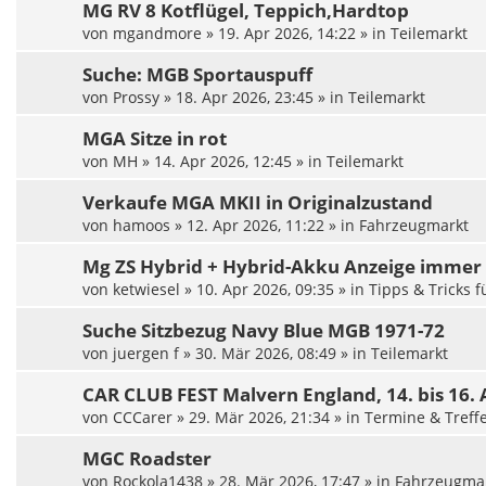
MG RV 8 Kotflügel, Teppich,Hardtop
von
mgandmore
»
19. Apr 2026, 14:22
» in
Teilemarkt
Suche: MGB Sportauspuff
von
Prossy
»
18. Apr 2026, 23:45
» in
Teilemarkt
MGA Sitze in rot
von
MH
»
14. Apr 2026, 12:45
» in
Teilemarkt
Verkaufe MGA MKII in Originalzustand
von
hamoos
»
12. Apr 2026, 11:22
» in
Fahrzeugmarkt
Mg ZS Hybrid + Hybrid-Akku Anzeige immer 
von
ketwiesel
»
10. Apr 2026, 09:35
» in
Tipps & Tricks 
Suche Sitzbezug Navy Blue MGB 1971-72
von
juergen f
»
30. Mär 2026, 08:49
» in
Teilemarkt
CAR CLUB FEST Malvern England, 14. bis 16.
von
CCCarer
»
29. Mär 2026, 21:34
» in
Termine & Treff
MGC Roadster
von
Rockola1438
»
28. Mär 2026, 17:47
» in
Fahrzeugma