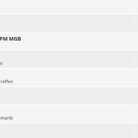
 TPM MGB
en
reffen
emarkt