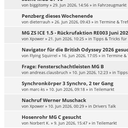
von
biggitomy
»
29. Jun 2026, 14:56
» in
Fahrzeugmarkt
Penzberg dieses Wochenende
von
dieterrauh
»
26. Jun 2026, 09:43
» in
Termine & Tre
MG ZS ICE 1.5 - Rückrufaktion RE003 Juni 20
von
Xpower
»
21. Jun 2026, 10:25
» in
Tipps & Tricks fü
Navigator für die British Odyssey 2026 gesu
von
Flying Squirrel
»
16. Jun 2026, 17:05
» in
Termine & 
Frage: Fensterschachtleisten MG B
von
andreas.clausbruch
»
10. Jun 2026, 12:23
» in
Tipps
Synchronkörper 3 Synchro, 2 ter Gang
von
marc-ks
»
10. Jun 2026, 09:18
» in
Teilemarkt
Nachruf Werner Muschack
von
Xpower
»
10. Jun 2026, 00:29
» in
Drivers Talk
Hosenrohr MG C gesucht
von
Norbert K.
»
9. Jun 2026, 15:47
» in
Teilemarkt