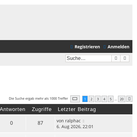
Registrieren
Anmelden
Suche
Erwei
Seite
1
von
20
Die Suche ergab mehr als 1000 Treffer
1
2
3
4
5
…
20
Nä
Antworten
Zugriffe
Letzter Beitrag
von
ralphac
0
87
6. Aug 2026, 22:01