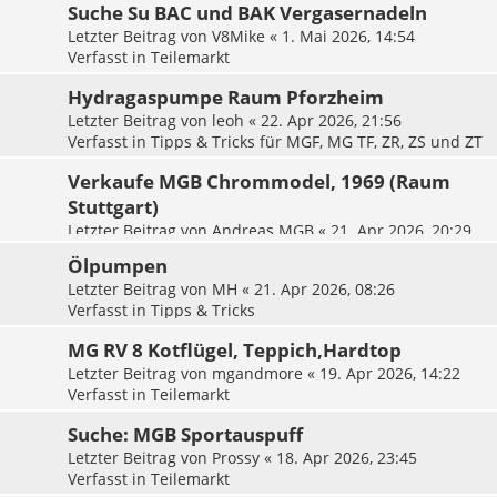
Suche Su BAC und BAK Vergasernadeln
Letzter Beitrag von
V8Mike
«
1. Mai 2026, 14:54
Verfasst in
Teilemarkt
Hydragaspumpe Raum Pforzheim
Letzter Beitrag von
leoh
«
22. Apr 2026, 21:56
Verfasst in
Tipps & Tricks für MGF, MG TF, ZR, ZS und ZT
Verkaufe MGB Chrommodel, 1969 (Raum
Stuttgart)
Letzter Beitrag von
Andreas MGB
«
21. Apr 2026, 20:29
Verfasst in
Fahrzeugmarkt
Ölpumpen
Letzter Beitrag von
MH
«
21. Apr 2026, 08:26
Verfasst in
Tipps & Tricks
MG RV 8 Kotflügel, Teppich,Hardtop
Letzter Beitrag von
mgandmore
«
19. Apr 2026, 14:22
Verfasst in
Teilemarkt
Suche: MGB Sportauspuff
Letzter Beitrag von
Prossy
«
18. Apr 2026, 23:45
Verfasst in
Teilemarkt