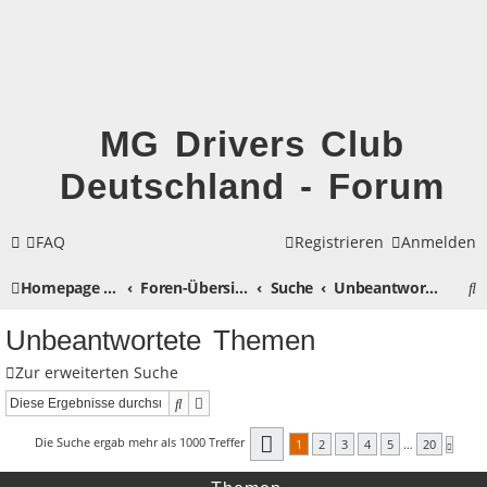
MG Drivers Club
Deutschland - Forum
FAQ
Registrieren
Anmelden
S
Homepage MG Drivers Club Deutschland
Foren-Übersicht
Suche
Unbeantwortete Themen
u
Unbeantwortete Themen
c
Zur erweiterten Suche
h
Suche
Erweiterte Suche
e
Seite
1
von
20
Die Suche ergab mehr als 1000 Treffer
1
2
3
4
5
…
20
Nächst