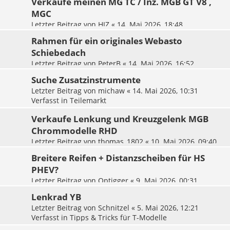
Verkaufe meinen MG TC / Inz. MGB GT V8 ,
MGC
Letzter Beitrag von
HJZ
«
14. Mai 2026, 18:48
Verfasst in
Fahrzeugmarkt
Rahmen für ein originales Webasto
Schiebedach
Letzter Beitrag von
PeterB
«
14. Mai 2026, 16:52
Verfasst in
Teilemarkt
Suche Zusatzinstrumente
Letzter Beitrag von
michaw
«
14. Mai 2026, 10:31
Verfasst in
Teilemarkt
Verkaufe Lenkung und Kreuzgelenk MGB
Chrommodelle RHD
Letzter Beitrag von
thomas_1802
«
10. Mai 2026, 09:40
Verfasst in
Teilemarkt
Breitere Reifen + Distanzscheiben für HS
PHEV?
Letzter Beitrag von
Optigger
«
9. Mai 2026, 00:31
Verfasst in
Drivers Talk
Lenkrad YB
Letzter Beitrag von
Schnitzel
«
5. Mai 2026, 12:21
Verfasst in
Tipps & Tricks für T-Modelle