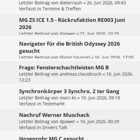
Letzter Beitrag von
dieterrauh
«
26. Jun 2026, 09:43
Verfasst in
Termine & Treffen
MG ZS ICE 1.5 - Rückrufaktion RE003 Juni
2026
Letzter Beitrag von
Xpower
«
21. Jun 2026, 10:25
Verfasst in
Tipps & Tricks für MG Verbrenner / Hybrid /
Navigator für die British Odyssey 2026
Plugin
gesucht
Letzter Beitrag von
Flying Squirrel
«
16. Jun 2026, 17:05
Verfasst in
Termine & Treffen
Frage: Fensterschachtleisten MG B
Letzter Beitrag von
andreas.clausbruch
«
10. Jun 2026,
12:23
Verfasst in
Tipps & Tricks
Synchronkörper 3 Synchro, 2 ter Gang
Letzter Beitrag von
marc-ks
«
10. Jun 2026, 09:18
Verfasst in
Teilemarkt
Nachruf Werner Muschack
Letzter Beitrag von
Xpower
«
10. Jun 2026, 00:29
Verfasst in
Drivers Talk
Hosenrohr MG C gesucht