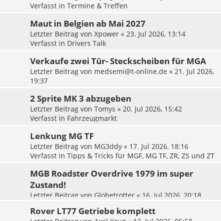
Verfasst in
Termine & Treffen
Maut in Belgien ab Mai 2027
Letzter Beitrag von
Xpower
«
23. Jul 2026, 13:14
Verfasst in
Drivers Talk
Verkaufe zwei Tür- Steckscheiben für MGA
Letzter Beitrag von
medsemi@t-online.de
«
21. Jul 2026,
19:37
Verfasst in
Teilemarkt
2 Sprite MK 3 abzugeben
Letzter Beitrag von
Tomys
«
20. Jul 2026, 15:42
Verfasst in
Fahrzeugmarkt
Lenkung MG TF
Letzter Beitrag von
MG3ddy
«
17. Jul 2026, 18:16
Verfasst in
Tipps & Tricks für MGF, MG TF, ZR, ZS und ZT
MGB Roadster Overdrive 1979 im super
Zustand!
Letzter Beitrag von
Globetrotter
«
16. Jul 2026, 20:18
Verfasst in
Fahrzeugmarkt
Rover LT77 Getriebe komplett