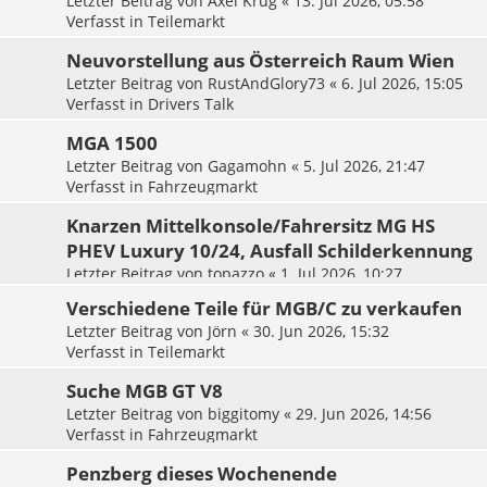
Letzter Beitrag von
Axel Krug
«
13. Jul 2026, 05:58
Verfasst in
Teilemarkt
Neuvorstellung aus Österreich Raum Wien
Letzter Beitrag von
RustAndGlory73
«
6. Jul 2026, 15:05
Verfasst in
Drivers Talk
MGA 1500
Letzter Beitrag von
Gagamohn
«
5. Jul 2026, 21:47
Verfasst in
Fahrzeugmarkt
Knarzen Mittelkonsole/Fahrersitz MG HS
PHEV Luxury 10/24, Ausfall Schilderkennung
Letzter Beitrag von
topazzo
«
1. Jul 2026, 10:27
Verfasst in
Tipps & Tricks für MG Verbrenner / Hybrid /
Verschiedene Teile für MGB/C zu verkaufen
Plugin
Letzter Beitrag von
Jörn
«
30. Jun 2026, 15:32
Verfasst in
Teilemarkt
Suche MGB GT V8
Letzter Beitrag von
biggitomy
«
29. Jun 2026, 14:56
Verfasst in
Fahrzeugmarkt
Penzberg dieses Wochenende