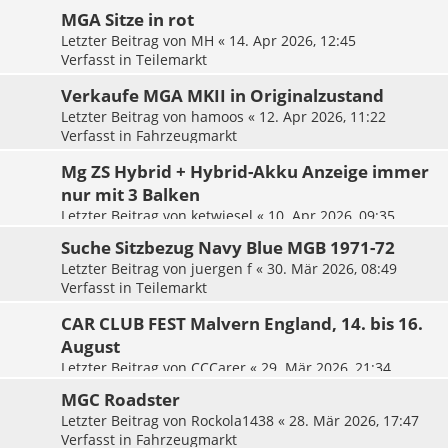
MGA Sitze in rot
Letzter Beitrag von
MH
«
14. Apr 2026, 12:45
Verfasst in
Teilemarkt
Verkaufe MGA MKII in Originalzustand
Letzter Beitrag von
hamoos
«
12. Apr 2026, 11:22
Verfasst in
Fahrzeugmarkt
Mg ZS Hybrid + Hybrid-Akku Anzeige immer
nur mit 3 Balken
Letzter Beitrag von
ketwiesel
«
10. Apr 2026, 09:35
Verfasst in
Tipps & Tricks für MG Verbrenner / Hybrid /
Suche Sitzbezug Navy Blue MGB 1971-72
Plugin
Letzter Beitrag von
juergen f
«
30. Mär 2026, 08:49
Verfasst in
Teilemarkt
CAR CLUB FEST Malvern England, 14. bis 16.
August
Letzter Beitrag von
CCCarer
«
29. Mär 2026, 21:34
Verfasst in
Termine & Treffen
MGC Roadster
Letzter Beitrag von
Rockola1438
«
28. Mär 2026, 17:47
Verfasst in
Fahrzeugmarkt