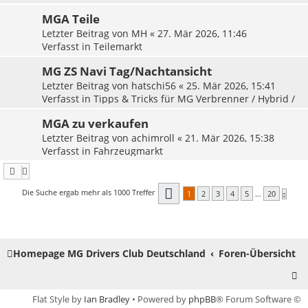
MGA Teile
Letzter Beitrag von
MH
«
27. Mär 2026, 11:46
Verfasst in
Teilemarkt
MG ZS Navi Tag/Nachtansicht
Letzter Beitrag von
hatschi56
«
25. Mär 2026, 15:41
Verfasst in
Tipps & Tricks für MG Verbrenner / Hybrid /
Plugin
MGA zu verkaufen
Letzter Beitrag von
achimroll
«
21. Mär 2026, 15:38
Verfasst in
Fahrzeugmarkt
Seite
1
von
20
Die Suche ergab mehr als 1000 Treffer
1
2
3
4
5
…
20
Nächst
Homepage MG Drivers Club Deutschland
Foren-Übersicht
Flat Style by
Ian Bradley
• Powered by
phpBB
® Forum Software ©