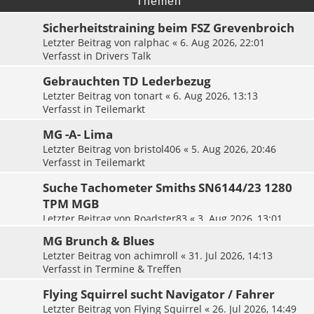
Themen
Sicherheitstraining beim FSZ Grevenbroich
Letzter Beitrag von
ralphac
«
6. Aug 2026, 22:01
Verfasst in
Drivers Talk
Gebrauchten TD Lederbezug
Letzter Beitrag von
tonart
«
6. Aug 2026, 13:13
Verfasst in
Teilemarkt
MG -A- Lima
Letzter Beitrag von
bristol406
«
5. Aug 2026, 20:46
Verfasst in
Teilemarkt
Suche Tachometer Smiths SN6144/23 1280
TPM MGB
Letzter Beitrag von
Roadster83
«
3. Aug 2026, 13:01
Verfasst in
Teilemarkt
MG Brunch & Blues
Letzter Beitrag von
achimroll
«
31. Jul 2026, 14:13
Verfasst in
Termine & Treffen
Flying Squirrel sucht Navigator / Fahrer
Letzter Beitrag von
Flying Squirrel
«
26. Jul 2026, 14:49