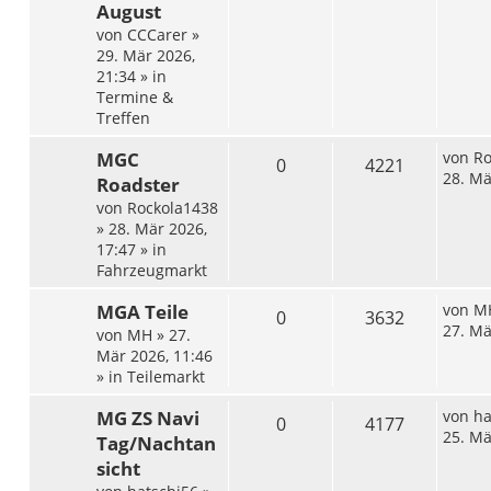
August
von
CCCarer
»
29. Mär 2026,
21:34
» in
Termine &
Treffen
MGC
von
Ro
0
4221
28. Mä
Roadster
von
Rockola1438
»
28. Mär 2026,
17:47
» in
Fahrzeugmarkt
MGA Teile
von
M
0
3632
27. Mä
von
MH
»
27.
Mär 2026, 11:46
» in
Teilemarkt
MG ZS Navi
von
ha
0
4177
25. Mä
Tag/Nachtan
sicht