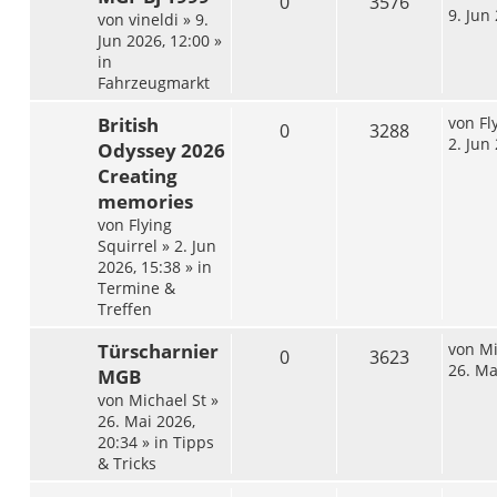
0
3576
9. Jun
von
vineldi
»
9.
Jun 2026, 12:00
»
in
Fahrzeugmarkt
British
von
Fl
0
3288
2. Jun
Odyssey 2026
Creating
memories
von
Flying
Squirrel
»
2. Jun
2026, 15:38
» in
Termine &
Treffen
Türscharnier
von
Mi
0
3623
26. Ma
MGB
von
Michael St
»
26. Mai 2026,
20:34
» in
Tipps
& Tricks