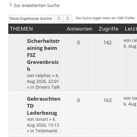
Zur erweiterten Suche
Suche
Erweiterte Suche
Die Suche ergab mehr als 1000 Treffer
THEMEN
Antworten
Zugriffe
Letz
Sicherheitstr
von
ra
0
142
6. Aug
aining beim
FSZ
Grevenbroic
h
von
ralphac
»
6.
Aug 2026, 22:01
» in
Drivers Talk
Gebrauchten
von
to
0
163
6. Aug
TD
Lederbezug
von
tonart
»
6.
Aug 2026, 13:13
» in
Teilemarkt