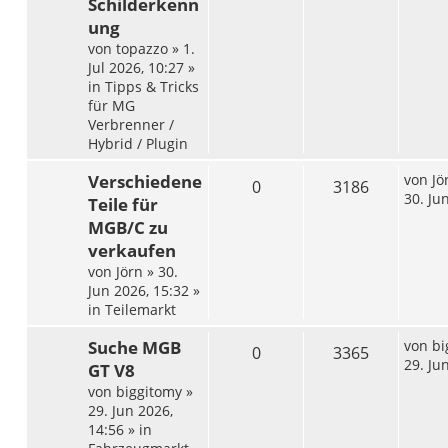
Schilderkenn
ung
von
topazzo
»
1.
Jul 2026, 10:27
»
in
Tipps & Tricks
für MG
Verbrenner /
Hybrid / Plugin
Verschiedene
von
Jö
0
3186
30. Ju
Teile für
MGB/C zu
verkaufen
von
Jörn
»
30.
Jun 2026, 15:32
»
in
Teilemarkt
Suche MGB
von
bi
0
3365
29. Ju
GT V8
von
biggitomy
»
29. Jun 2026,
14:56
» in