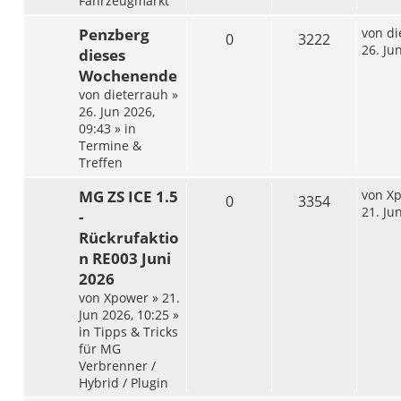
Fahrzeugmarkt
Penzberg
von
di
0
3222
26. Ju
dieses
Wochenende
von
dieterrauh
»
26. Jun 2026,
09:43
» in
Termine &
Treffen
MG ZS ICE 1.5
von
X
0
3354
21. Ju
-
Rückrufaktio
n RE003 Juni
2026
von
Xpower
»
21.
Jun 2026, 10:25
»
in
Tipps & Tricks
für MG
Verbrenner /
Hybrid / Plugin