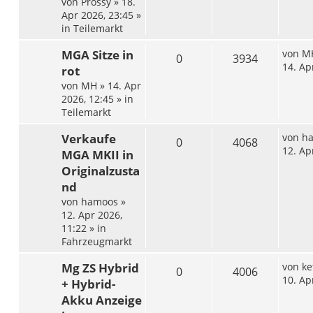
von
Prossy
»
18.
Apr 2026, 23:45
»
in
Teilemarkt
MGA Sitze in
von
M
0
3934
14. Ap
rot
von
MH
»
14. Apr
2026, 12:45
» in
Teilemarkt
Verkaufe
von
h
0
4068
12. Ap
MGA MKII in
Originalzusta
nd
von
hamoos
»
12. Apr 2026,
11:22
» in
Fahrzeugmarkt
Mg ZS Hybrid
von
ke
0
4006
10. Ap
+ Hybrid-
Akku Anzeige