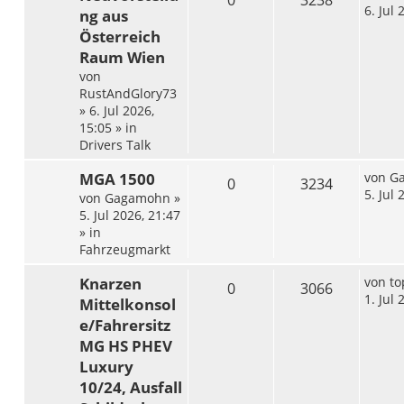
6. Jul 
ng aus
Österreich
Raum Wien
von
RustAndGlory73
»
6. Jul 2026,
15:05
» in
Drivers Talk
MGA 1500
von
G
0
3234
5. Jul 
von
Gagamohn
»
5. Jul 2026, 21:47
» in
Fahrzeugmarkt
Knarzen
von
to
0
3066
1. Jul 
Mittelkonsol
e/Fahrersitz
MG HS PHEV
Luxury
10/24, Ausfall