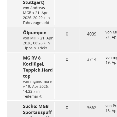
Stuttgart)
von
Andreas
MGB
»
21. Apr
2026, 20:29
» in
Fahrzeugmarkt
Ölpumpen
von
M
0
4039
21. Ap
von
MH
»
21. Apr
2026, 08:26
» in
Tipps & Tricks
MG RV 8
von
m
0
3714
19. Ap
Kotflügel,
Teppich,Hard
top
von
mgandmore
»
19. Apr 2026,
14:22
» in
Teilemarkt
Suche: MGB
von
Pr
0
3662
18. Ap
Sportauspuff