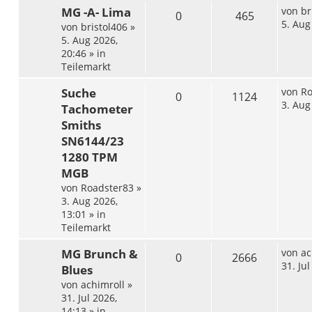
MG -A- Lima
von
br
0
465
5. Aug
von
bristol406
»
5. Aug 2026,
20:46
» in
Teilemarkt
Suche
von
Ro
0
1124
3. Aug
Tachometer
Smiths
SN6144/23
1280 TPM
MGB
von
Roadster83
»
3. Aug 2026,
13:01
» in
Teilemarkt
MG Brunch &
von
ac
0
2666
31. Ju
Blues
von
achimroll
»
31. Jul 2026,
14:13
» in