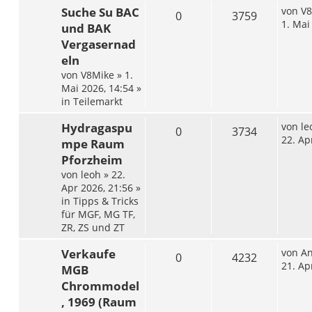
Suche Su BAC
von
V8
0
3759
1. Mai
und BAK
Vergasernad
eln
von
V8Mike
»
1.
Mai 2026, 14:54
»
in
Teilemarkt
Hydragaspu
von
le
0
3734
22. Ap
mpe Raum
Pforzheim
von
leoh
»
22.
Apr 2026, 21:56
»
in
Tipps & Tricks
für MGF, MG TF,
ZR, ZS und ZT
Verkaufe
von
A
0
4232
21. Ap
MGB
Chrommodel
, 1969 (Raum