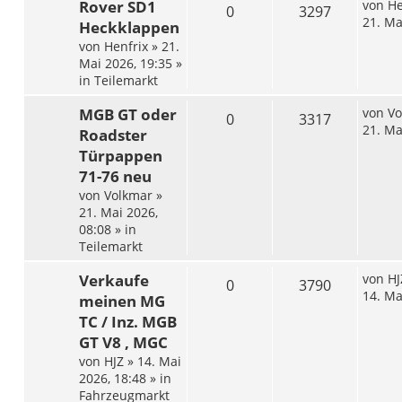
Rover SD1
von
He
0
3297
21. Ma
Heckklappen
von
Henfrix
»
21.
Mai 2026, 19:35
»
in
Teilemarkt
MGB GT oder
von
Vo
0
3317
21. Ma
Roadster
Türpappen
71-76 neu
von
Volkmar
»
21. Mai 2026,
08:08
» in
Teilemarkt
Verkaufe
von
HJ
0
3790
14. Ma
meinen MG
TC / Inz. MGB
GT V8 , MGC
von
HJZ
»
14. Mai
2026, 18:48
» in
Fahrzeugmarkt