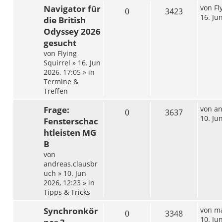
Navigator für
von
Fl
0
3423
16. Ju
die British
Odyssey 2026
gesucht
von
Flying
Squirrel
»
16. Jun
2026, 17:05
» in
Termine &
Treffen
Frage:
von
an
0
3637
10. Ju
Fensterschac
htleisten MG
B
von
andreas.clausbr
uch
»
10. Jun
2026, 12:23
» in
Tipps & Tricks
Synchronkör
von
ma
0
3348
10. Ju