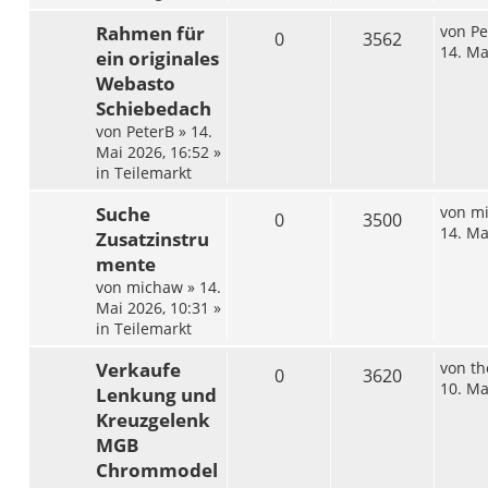
Rahmen für
von
Pe
0
3562
14. Ma
ein originales
Webasto
Schiebedach
von
PeterB
»
14.
Mai 2026, 16:52
»
in
Teilemarkt
Suche
von
m
0
3500
14. Ma
Zusatzinstru
mente
von
michaw
»
14.
Mai 2026, 10:31
»
in
Teilemarkt
Verkaufe
von
th
0
3620
10. Ma
Lenkung und
Kreuzgelenk
MGB
Chrommodel