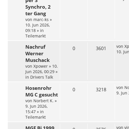
per 3
Synchro, 2
ter Gang
von
marc-ks
»
10. Jun 2026,
09:18
» in
Teilemarkt
Nachruf
von
X
0
3601
10. Ju
Werner
Muschack
von
Xpower
»
10.
Jun 2026, 00:29
»
in
Drivers Talk
Hosenrohr
von
No
0
3218
9. Jun
MG C gesucht
von
Norbert K.
»
9. Jun 2026,
15:47
» in
Teilemarkt
MGF Bj 1999
von
vi