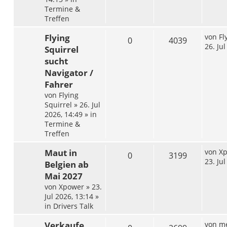
Termine &
Treffen
Flying
von
Fl
0
4039
26. Ju
Squirrel
sucht
Navigator /
Fahrer
von
Flying
Squirrel
»
26. Jul
2026, 14:49
» in
Termine &
Treffen
Maut in
von
X
0
3199
23. Ju
Belgien ab
Mai 2027
von
Xpower
»
23.
Jul 2026, 13:14
»
in
Drivers Talk
Verkaufe
von
me