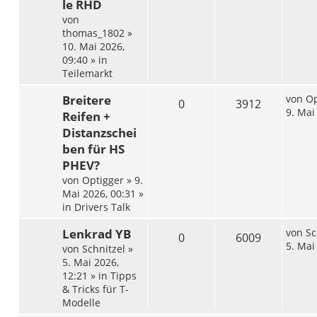
le RHD
von
thomas_1802
»
10. Mai 2026,
09:40
» in
Teilemarkt
Breitere
von
Op
0
3912
9. Mai
Reifen +
Distanzschei
ben für HS
PHEV?
von
Optigger
»
9.
Mai 2026, 00:31
»
in
Drivers Talk
Lenkrad YB
von
Sc
0
6009
5. Mai
von
Schnitzel
»
5. Mai 2026,
12:21
» in
Tipps
& Tricks für T-
Modelle