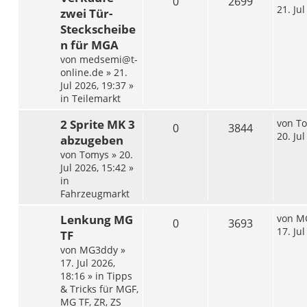
0
2699
21. Ju
zwei Tür-
Steckscheibe
n für MGA
von
medsemi@t-
online.de
»
21.
Jul 2026, 19:37
»
in
Teilemarkt
2 Sprite MK 3
von
T
0
3844
20. Ju
abzugeben
von
Tomys
»
20.
Jul 2026, 15:42
»
in
Fahrzeugmarkt
Lenkung MG
von
M
0
3693
17. Ju
TF
von
MG3ddy
»
17. Jul 2026,
18:16
» in
Tipps
& Tricks für MGF,
MG TF, ZR, ZS