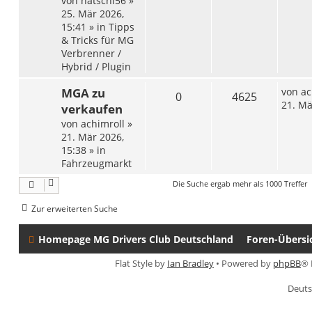
von
hatschi56
»
25. Mär 2026,
15:41
» in
Tipps
& Tricks für MG
Verbrenner /
Hybrid / Plugin
MGA zu
von
ac
0
4625
21. Mä
verkaufen
von
achimroll
»
21. Mär 2026,
15:38
» in
Fahrzeugmarkt
Die Suche ergab mehr als 1000 Treffer
Zur erweiterten Suche
Homepage MG Drivers Club Deutschland
Foren-Übersi
Flat Style by
Ian Bradley
• Powered by
phpBB
® 
Deuts