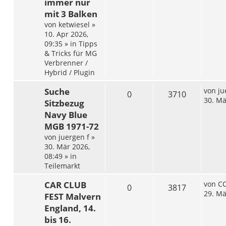
immer nur
mit 3 Balken
von
ketwiesel
»
10. Apr 2026,
09:35
» in
Tipps
& Tricks für MG
Verbrenner /
Hybrid / Plugin
Suche
von
ju
0
3710
30. Mä
Sitzbezug
Navy Blue
MGB 1971-72
von
juergen f
»
30. Mär 2026,
08:49
» in
Teilemarkt
CAR CLUB
von
CC
0
3817
29. Mä
FEST Malvern
England, 14.
bis 16.