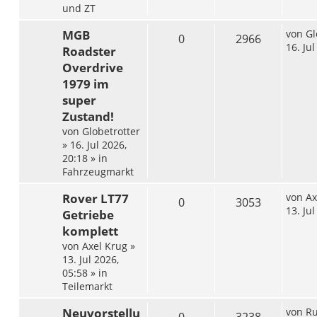
und ZT
MGB
von
Gl
0
2966
16. Ju
Roadster
Overdrive
1979 im
super
Zustand!
von
Globetrotter
»
16. Jul 2026,
20:18
» in
Fahrzeugmarkt
Rover LT77
von
Ax
0
3053
13. Ju
Getriebe
komplett
von
Axel Krug
»
13. Jul 2026,
05:58
» in
Teilemarkt
Neuvorstellu
von
Ru
0
3238