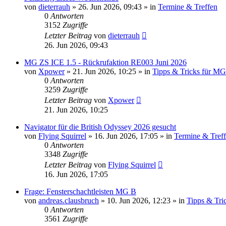
von
dieterrauh
»
26. Jun 2026, 09:43
» in
Termine & Treffen
0
Antworten
3152
Zugriffe
Letzter Beitrag
von
dieterrauh
26. Jun 2026, 09:43
MG ZS ICE 1.5 - Rückrufaktion RE003 Juni 2026
von
Xpower
»
21. Jun 2026, 10:25
» in
Tipps & Tricks für MG 
0
Antworten
3259
Zugriffe
Letzter Beitrag
von
Xpower
21. Jun 2026, 10:25
Navigator für die British Odyssey 2026 gesucht
von
Flying Squirrel
»
16. Jun 2026, 17:05
» in
Termine & Tref
0
Antworten
3348
Zugriffe
Letzter Beitrag
von
Flying Squirrel
16. Jun 2026, 17:05
Frage: Fensterschachtleisten MG B
von
andreas.clausbruch
»
10. Jun 2026, 12:23
» in
Tipps & Tri
0
Antworten
3561
Zugriffe