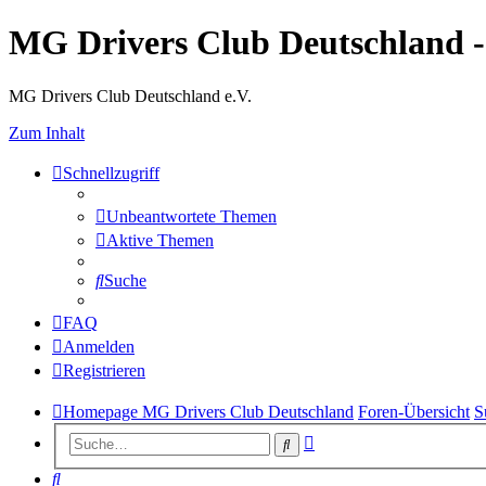
MG Drivers Club Deutschland 
MG Drivers Club Deutschland e.V.
Zum Inhalt
Schnellzugriff
Unbeantwortete Themen
Aktive Themen
Suche
FAQ
Anmelden
Registrieren
Homepage MG Drivers Club Deutschland
Foren-Übersicht
S
Erweiterte
Suche
Suche
Suche