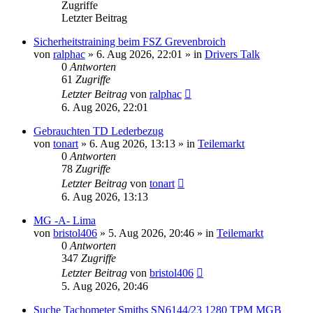
Zugriffe
Letzter Beitrag
Sicherheitstraining beim FSZ Grevenbroich
von
ralphac
»
6. Aug 2026, 22:01
» in
Drivers Talk
0
Antworten
61
Zugriffe
Letzter Beitrag
von
ralphac
6. Aug 2026, 22:01
Gebrauchten TD Lederbezug
von
tonart
»
6. Aug 2026, 13:13
» in
Teilemarkt
0
Antworten
78
Zugriffe
Letzter Beitrag
von
tonart
6. Aug 2026, 13:13
MG -A- Lima
von
bristol406
»
5. Aug 2026, 20:46
» in
Teilemarkt
0
Antworten
347
Zugriffe
Letzter Beitrag
von
bristol406
5. Aug 2026, 20:46
Suche Tachometer Smiths SN6144/23 1280 TPM MGB