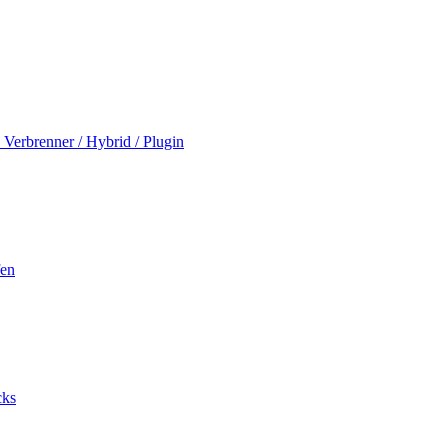
Verbrenner / Hybrid / Plugin
fen
cks