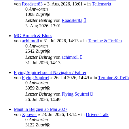
von
Roadster83
»
3. Aug 2026, 13:01
» in
Teilemarkt
0
Antworten
1008
Zugriffe
Letzter Beitrag
von
Roadster83
3. Aug 2026, 13:01
MG Brunch & Blues
von
achimroll
»
31. Jul 2026, 14:13
» in
Termine & Treffen
0
Antworten
2542
Zugriffe
Letzter Beitrag
von
achimroll
31. Jul 2026, 14:13
Flying Squirrel sucht Navigator / Fahrer
von
Flying Squirrel
»
26. Jul 2026, 14:49
» in
Termine & Treff
0
Antworten
3959
Zugriffe
Letzter Beitrag
von
Flying Squirrel
26. Jul 2026, 14:49
Maut in Belgien ab Mai 2027
von
Xpower
»
23. Jul 2026, 13:14
» in
Drivers Talk
0
Antworten
3122
Zugriffe