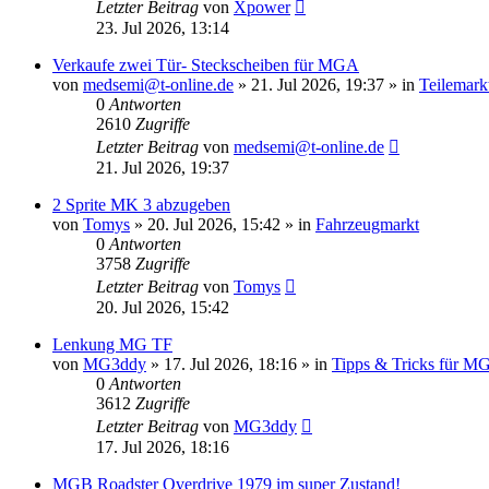
Letzter Beitrag
von
Xpower
23. Jul 2026, 13:14
Verkaufe zwei Tür- Steckscheiben für MGA
von
medsemi@t-online.de
»
21. Jul 2026, 19:37
» in
Teilemark
0
Antworten
2610
Zugriffe
Letzter Beitrag
von
medsemi@t-online.de
21. Jul 2026, 19:37
2 Sprite MK 3 abzugeben
von
Tomys
»
20. Jul 2026, 15:42
» in
Fahrzeugmarkt
0
Antworten
3758
Zugriffe
Letzter Beitrag
von
Tomys
20. Jul 2026, 15:42
Lenkung MG TF
von
MG3ddy
»
17. Jul 2026, 18:16
» in
Tipps & Tricks für 
0
Antworten
3612
Zugriffe
Letzter Beitrag
von
MG3ddy
17. Jul 2026, 18:16
MGB Roadster Overdrive 1979 im super Zustand!