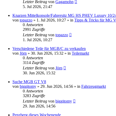
Letzter Beitrag
von
Gagamohn
5. Jul 2026, 21:47
Knarzen Mittelkonsole/Fahrersitz MG HS PHEV Luxury 10/24,
von
topazzo
»
1. Jul 2026, 10:27
» in
Tipps & Tricks für MG Ve
0
Antworten
2991
Zugriffe
Letzter Beitrag
von
topazzo
1. Jul 2026, 10:27
Verschiedene Teile für MGB/C zu verkaufen
von
Jörn
»
30. Jun 2026, 15:32
» in
Teilemarkt
0
Antworten
3114
Zugriffe
Letzter Beitrag
von
Jörn
30. Jun 2026, 15:32
Suche MGB GT V8
von
biggitomy
»
29. Jun 2026, 14:56
» in
Fahrzeugmarkt
0
Antworten
3283
Zugriffe
Letzter Beitrag
von
biggitomy
29. Jun 2026, 14:56
Penzberg dieses Wochenende