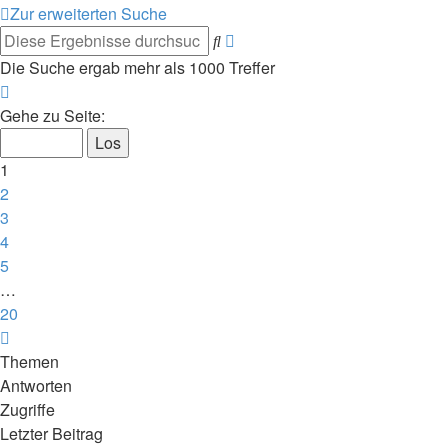
Zur erweiterten Suche
Erweiterte
Suche
Suche
Die Suche ergab mehr als 1000 Treffer
Seite
1
Gehe zu Seite:
von
20
1
2
3
4
5
…
20
Nächste
Themen
Antworten
Zugriffe
Letzter Beitrag