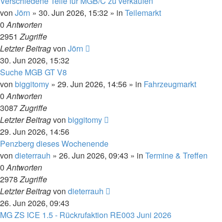
Verschiedene Teile für MGB/C zu verkaufen
von
Jörn
»
30. Jun 2026, 15:32
» in
Teilemarkt
0
Antworten
2951
Zugriffe
Letzter Beitrag
von
Jörn
30. Jun 2026, 15:32
Suche MGB GT V8
von
biggitomy
»
29. Jun 2026, 14:56
» in
Fahrzeugmarkt
0
Antworten
3087
Zugriffe
Letzter Beitrag
von
biggitomy
29. Jun 2026, 14:56
Penzberg dieses Wochenende
von
dieterrauh
»
26. Jun 2026, 09:43
» in
Termine & Treffen
0
Antworten
2978
Zugriffe
Letzter Beitrag
von
dieterrauh
26. Jun 2026, 09:43
MG ZS ICE 1.5 - Rückrufaktion RE003 Juni 2026