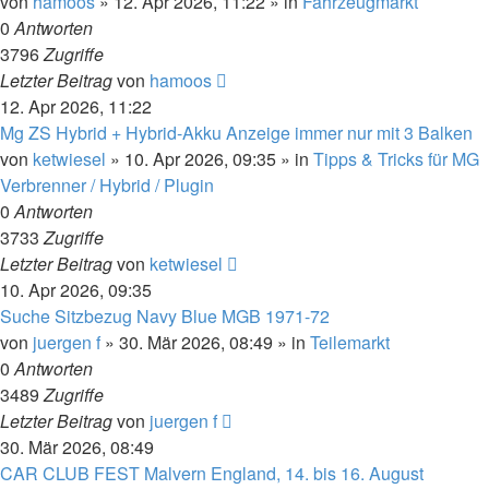
von
hamoos
»
12. Apr 2026, 11:22
» in
Fahrzeugmarkt
0
Antworten
3796
Zugriffe
Letzter Beitrag
von
hamoos
12. Apr 2026, 11:22
Mg ZS Hybrid + Hybrid-Akku Anzeige immer nur mit 3 Balken
von
ketwiesel
»
10. Apr 2026, 09:35
» in
Tipps & Tricks für MG
Verbrenner / Hybrid / Plugin
0
Antworten
3733
Zugriffe
Letzter Beitrag
von
ketwiesel
10. Apr 2026, 09:35
Suche Sitzbezug Navy Blue MGB 1971-72
von
juergen f
»
30. Mär 2026, 08:49
» in
Teilemarkt
0
Antworten
3489
Zugriffe
Letzter Beitrag
von
juergen f
30. Mär 2026, 08:49
CAR CLUB FEST Malvern England, 14. bis 16. August