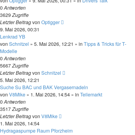
von
Optigger
»
9. Mai 2026, 00:31
» in
Drivers Talk
0
Antworten
3629
Zugriffe
Letzter Beitrag
von
Optigger
9. Mai 2026, 00:31
Lenkrad YB
von
Schnitzel
»
5. Mai 2026, 12:21
» in
Tipps & Tricks für T-
Modelle
0
Antworten
5667
Zugriffe
Letzter Beitrag
von
Schnitzel
5. Mai 2026, 12:21
Suche Su BAC und BAK Vergasernadeln
von
V8Mike
»
1. Mai 2026, 14:54
» in
Teilemarkt
0
Antworten
3517
Zugriffe
Letzter Beitrag
von
V8Mike
1. Mai 2026, 14:54
Hydragaspumpe Raum Pforzheim