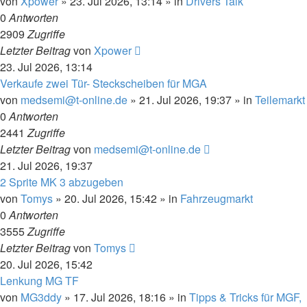
von
Xpower
»
23. Jul 2026, 13:14
» in
Drivers Talk
0
Antworten
2909
Zugriffe
Letzter Beitrag
von
Xpower
23. Jul 2026, 13:14
Verkaufe zwei Tür- Steckscheiben für MGA
von
medsemi@t-online.de
»
21. Jul 2026, 19:37
» in
Teilemarkt
0
Antworten
2441
Zugriffe
Letzter Beitrag
von
medsemi@t-online.de
21. Jul 2026, 19:37
2 Sprite MK 3 abzugeben
von
Tomys
»
20. Jul 2026, 15:42
» in
Fahrzeugmarkt
0
Antworten
3555
Zugriffe
Letzter Beitrag
von
Tomys
20. Jul 2026, 15:42
Lenkung MG TF
von
MG3ddy
»
17. Jul 2026, 18:16
» in
Tipps & Tricks für MGF,