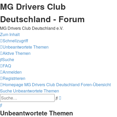
MG Drivers Club
Deutschland - Forum
MG Drivers Club Deutschland e.V.
Zum Inhalt
Schnellzugriff
Unbeantwortete Themen
Aktive Themen
Suche
FAQ
Anmelden
Registrieren
Homepage MG Drivers Club Deutschland
Foren-Übersicht
Suche
Unbeantwortete Themen
Erweiterte
Suche
Suche
Suche
Unbeantwortete Themen