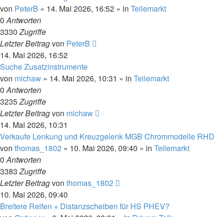
von
PeterB
»
14. Mai 2026, 16:52
» in
Teilemarkt
0
Antworten
3330
Zugriffe
Letzter Beitrag
von
PeterB
14. Mai 2026, 16:52
Suche Zusatzinstrumente
von
michaw
»
14. Mai 2026, 10:31
» in
Teilemarkt
0
Antworten
3235
Zugriffe
Letzter Beitrag
von
michaw
14. Mai 2026, 10:31
Verkaufe Lenkung und Kreuzgelenk MGB Chrommodelle RHD
von
thomas_1802
»
10. Mai 2026, 09:40
» in
Teilemarkt
0
Antworten
3383
Zugriffe
Letzter Beitrag
von
thomas_1802
10. Mai 2026, 09:40
Breitere Reifen + Distanzscheiben für HS PHEV?