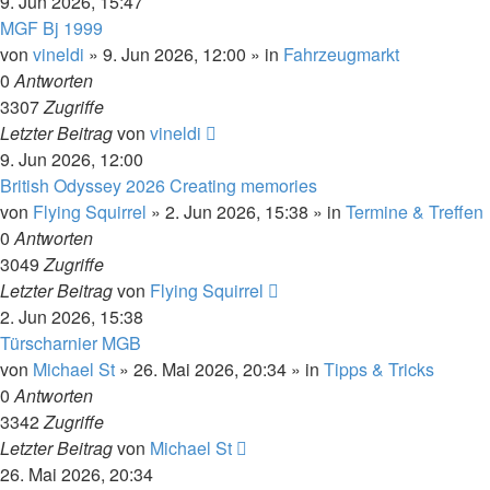
9. Jun 2026, 15:47
MGF Bj 1999
von
vineldi
»
9. Jun 2026, 12:00
» in
Fahrzeugmarkt
0
Antworten
3307
Zugriffe
Letzter Beitrag
von
vineldi
9. Jun 2026, 12:00
British Odyssey 2026 Creating memories
von
Flying Squirrel
»
2. Jun 2026, 15:38
» in
Termine & Treffen
0
Antworten
3049
Zugriffe
Letzter Beitrag
von
Flying Squirrel
2. Jun 2026, 15:38
Türscharnier MGB
von
Michael St
»
26. Mai 2026, 20:34
» in
Tipps & Tricks
0
Antworten
3342
Zugriffe
Letzter Beitrag
von
Michael St
26. Mai 2026, 20:34