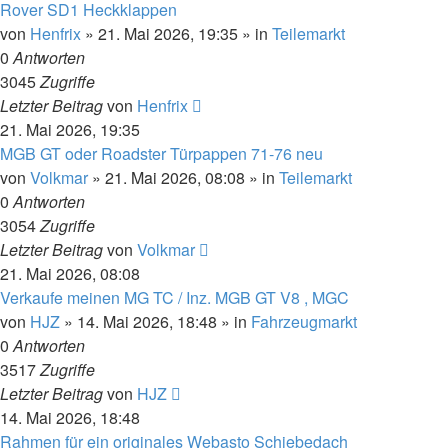
Rover SD1 Heckklappen
von
Henfrix
»
21. Mai 2026, 19:35
» in
Teilemarkt
0
Antworten
3045
Zugriffe
Letzter Beitrag
von
Henfrix
21. Mai 2026, 19:35
MGB GT oder Roadster Türpappen 71-76 neu
von
Volkmar
»
21. Mai 2026, 08:08
» in
Teilemarkt
0
Antworten
3054
Zugriffe
Letzter Beitrag
von
Volkmar
21. Mai 2026, 08:08
Verkaufe meinen MG TC / Inz. MGB GT V8 , MGC
von
HJZ
»
14. Mai 2026, 18:48
» in
Fahrzeugmarkt
0
Antworten
3517
Zugriffe
Letzter Beitrag
von
HJZ
14. Mai 2026, 18:48
Rahmen für ein originales Webasto Schiebedach