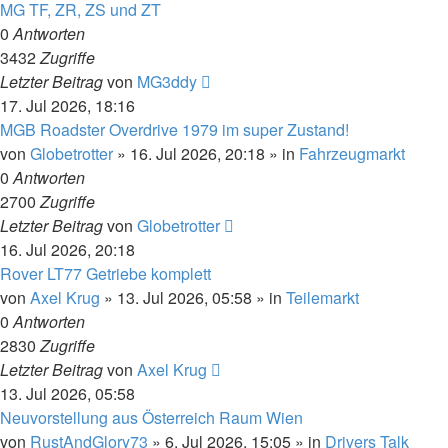
MG TF, ZR, ZS und ZT
0
Antworten
3432
Zugriffe
Letzter Beitrag
von
MG3ddy
17. Jul 2026, 18:16
MGB Roadster Overdrive 1979 im super Zustand!
von
Globetrotter
»
16. Jul 2026, 20:18
» in
Fahrzeugmarkt
0
Antworten
2700
Zugriffe
Letzter Beitrag
von
Globetrotter
16. Jul 2026, 20:18
Rover LT77 Getriebe komplett
von
Axel Krug
»
13. Jul 2026, 05:58
» in
Teilemarkt
0
Antworten
2830
Zugriffe
Letzter Beitrag
von
Axel Krug
13. Jul 2026, 05:58
Neuvorstellung aus Österreich Raum Wien
von
RustAndGlory73
»
6. Jul 2026, 15:05
» in
Drivers Talk