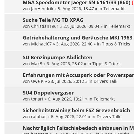
MGA Speedometer Jaeger SN 6161/33 (860)
[
von
JanHendrik
»
5. Aug 2026, 18:47
» in
Teilemarkt
Suche Teile MG TD XPAG
von
Christian1961
»
27. Jul 2026, 09:04
» in
Teilemarkt
Getriebehalterung und Geräusche MKI 1963
von
Michael67
»
3. Aug 2026, 22:46
» in
Tipps & Tricks
SU Benzinpumpe Abdichten
von
MaxB
»
6. Aug 2026, 23:02
» in
Tipps & Tricks
Erfahrungen mit Accuspark oder Powerspa
von
Uwe K
»
28. Jul 2026, 20:12
» in
Drivers Talk
SU4 Doppelvergaser
von
tonart
»
6. Aug 2026, 13:21
» in
Teilemarkt
Sicherheitstraining beim FSZ Grevenbroich
von
ralphac
»
6. Aug 2026, 22:01
» in
Drivers Talk
Nachträglich Faltschiebedach einbauen in 