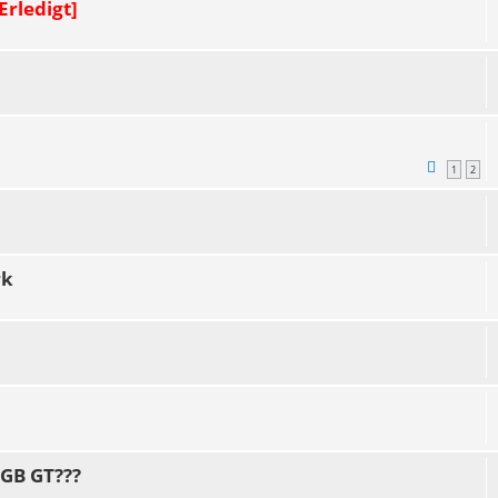
Erledigt]
1
2
rk
MGB GT???