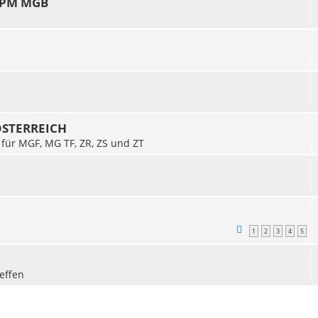
 TPM MGB
 ÖSTERREICH
 für MGF, MG TF, ZR, ZS und ZT
1
2
3
4
5
effen