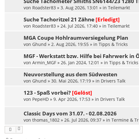
Suche Tachometer Smiths SN6144/23 1280
von
Roadster83
»
3. Aug 2026, 13:01
» in
Teilemarkt
Suche Tachoritzel 21 Zähne
[Erledigt]
von
Roadster83
»
24. Jul 2026, 17:40
» in
Teilemarkt
MGA Coupe Hohlraumversiegelung Plan
von
Ghund
»
2. Aug 2026, 19:55
» in
Tipps & Tricks
MGF - Werkstatt bzw. Hilfe bei Fahrwerk in
von
Armin_MGF
»
26. Jan 2024, 12:01
» in
Tipps & Tricks
Neuvorstellung aus dem Südwesten
von
Ghund
»
30. Mai 2026, 17:19
» in
Drivers Talk
123 - Spaß vorbei?
[Gelöst]
von
PepeHD
»
9. Apr 2026, 17:53
» in
Drivers Talk
Classic Days vom 31.07. - 02.08.2026
von
thomas_1802
»
26. Jul 2026, 09:37
» in
Termine & Tr