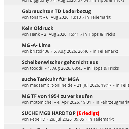
von
biggitomy
»
4. Aug 2026, 07:54
» in
Tipps & Tricks
Gebrauchten TD Lederbezug
von
tonart
»
6. Aug 2026, 13:13
» in
Teilemarkt
Kein Öldruck
von
Hank
»
2. Aug 2026, 15:41
» in
Tipps & Tricks
MG -A- Lima
von
bristol406
»
5. Aug 2026, 20:46
» in
Teilemarkt
Scheibenwischer geht nicht aus
von
tooddii
»
1. Aug 2026, 08:43
» in
Tipps & Tricks
suche Tankuhr für MGA
von
medsemi@t-online.de
»
21. Jul 2026, 19:17
» in
Teil
MG TF von 1954 zu verkaufen
von
motomichel
»
4. Apr 2026, 19:31
» in
Fahrzeugmark
SUCHE MGB HARDTOP
[Erledigt]
von
PepeHD
»
28. Jul 2026, 09:05
» in
Teilemarkt