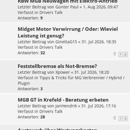
RBW MGB Neuwagen mit Elektro-Antrieb
Letzter Beitrag von
Günter Paul
«
1. Aug 2026, 09:47
Verfasst in
Drivers Talk
Antworten:
9
Midget Motor Verwirrung / Oder: Wieviel
Leistung ist genug?
Letzter Beitrag von
GinettaG15
«
31. Jul 2026, 18:35
Verfasst in
Drivers Talk
Antworten:
32
1
2
Feststellbremse als Not-Bremse?
Letzter Beitrag von
Xpower
«
31. Jul 2026, 18:20
Verfasst in
Tipps & Tricks für MG Verbrenner / Hybrid /
Plugin
Antworten:
3
MGB GT in Krefeld - Beratung erbeten
Letzter Beitrag von
JanHendrik
«
31. Jul 2026, 17:16
Verfasst in
Drivers Talk
Antworten:
28
1
2