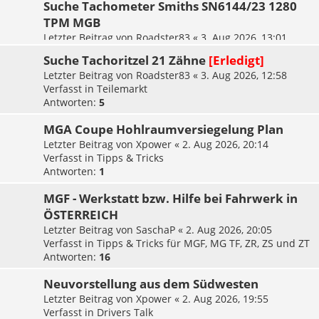
Suche Tachometer Smiths SN6144/23 1280
TPM MGB
Letzter Beitrag von
Roadster83
«
3. Aug 2026, 13:01
Verfasst in
Teilemarkt
Suche Tachoritzel 21 Zähne
[Erledigt]
Letzter Beitrag von
Roadster83
«
3. Aug 2026, 12:58
Verfasst in
Teilemarkt
Antworten:
5
MGA Coupe Hohlraumversiegelung Plan
Letzter Beitrag von
Xpower
«
2. Aug 2026, 20:14
Verfasst in
Tipps & Tricks
Antworten:
1
MGF - Werkstatt bzw. Hilfe bei Fahrwerk in
ÖSTERREICH
Letzter Beitrag von
SaschaP
«
2. Aug 2026, 20:05
Verfasst in
Tipps & Tricks für MGF, MG TF, ZR, ZS und ZT
Antworten:
16
Neuvorstellung aus dem Südwesten
Letzter Beitrag von
Xpower
«
2. Aug 2026, 19:55
Verfasst in
Drivers Talk