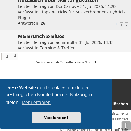
Austausch über Wartungskosten
Letzter Beitrag von
DonCarlos
«
31. Jul 2026, 14:20
Verfasst in
Tipps & Tricks für MG Verbrenner / Hybrid /
Plugin
Antworten:
26
1
2
MG Brunch & Blues
Letzter Beitrag von
achimroll
«
31. Jul 2026, 14:13
Verfasst in
Termine & Treffen
Die Suche ergab 28 Treffer • Seite
1
von
1
Homepage MG Drivers Club Deutschland
Diese Website nutzt Cookies, um dir den
Foren-Übersicht
bestmöglichen Komfort bei der Nutzung zu
bieten.
Mehr erfahren
Alle Cookies löschen
Flat Style by
Ian Bradley
• Powered by
phpBB
® Forum Software ©
Verstanden!
phpBB Limited
⇩
Deutsche Übersetzung durch
phpBB.de