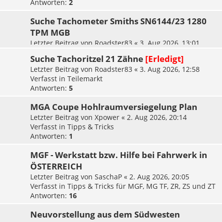
Antworten:
2
Suche Tachometer Smiths SN6144/23 1280
TPM MGB
Letzter Beitrag von
Roadster83
«
3. Aug 2026, 13:01
Verfasst in
Teilemarkt
Suche Tachoritzel 21 Zähne
[Erledigt]
Letzter Beitrag von
Roadster83
«
3. Aug 2026, 12:58
Verfasst in
Teilemarkt
Antworten:
5
MGA Coupe Hohlraumversiegelung Plan
Letzter Beitrag von
Xpower
«
2. Aug 2026, 20:14
Verfasst in
Tipps & Tricks
Antworten:
1
MGF - Werkstatt bzw. Hilfe bei Fahrwerk in
ÖSTERREICH
Letzter Beitrag von
SaschaP
«
2. Aug 2026, 20:05
Verfasst in
Tipps & Tricks für MGF, MG TF, ZR, ZS und ZT
Antworten:
16
Neuvorstellung aus dem Südwesten