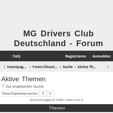
MG Drivers Club
Deutschland - Forum
FAQ
Registrieren
Anmelden
S
Homepage MG Drivers Club Deutschland
Foren-Übersicht
Suche
Aktive Themen
u
Aktive Themen
c
Zur erweiterten Suche
h
Suche
Erweiterte Suche
e
Die Suche ergab 23 Treffer • Seite
1
von
1
Themen