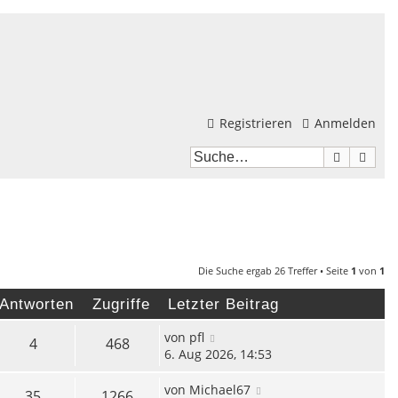
Registrieren
Anmelden
Suche
Erwei
Die Suche ergab 26 Treffer • Seite
1
von
1
Antworten
Zugriffe
Letzter Beitrag
von
pfl
4
468
6. Aug 2026, 14:53
von
Michael67
35
1266