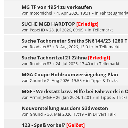
MG TF von 1954 zu verkaufen
von
motomichel
»
4. Apr 2026, 19:31
» in
Fahrzeugmark
SUCHE MGB HARDTOP
[Erledigt]
von
PepeHD
»
28. Jul 2026, 09:05
» in
Teilemarkt
Suche Tachometer Smiths SN6144/23 1280
von
Roadster83
»
3. Aug 2026, 13:01
» in
Teilemarkt
Suche Tachoritzel 21 Zähne
[Erledigt]
von
Roadster83
»
24. Jul 2026, 17:40
» in
Teilemarkt
MGA Coupe Hohlraumversiegelung Plan
von
Ghund
»
2. Aug 2026, 19:55
» in
Tipps & Tricks
MGF - Werkstatt bzw. Hilfe bei Fahrwerk in
von
Armin_MGF
»
26. Jan 2024, 12:01
» in
Tipps & Tricks
Neuvorstellung aus dem Südwesten
von
Ghund
»
30. Mai 2026, 17:19
» in
Drivers Talk
123 - Spaß vorbei?
[Gelöst]