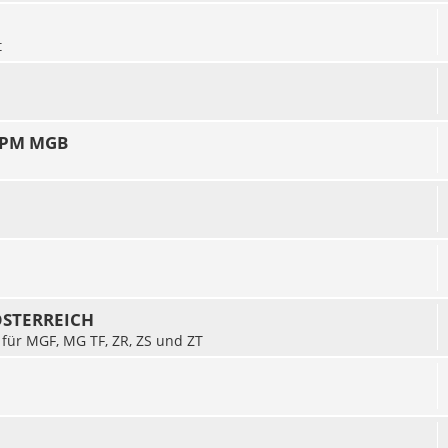
t
 TPM MGB
 ÖSTERREICH
 für MGF, MG TF, ZR, ZS und ZT