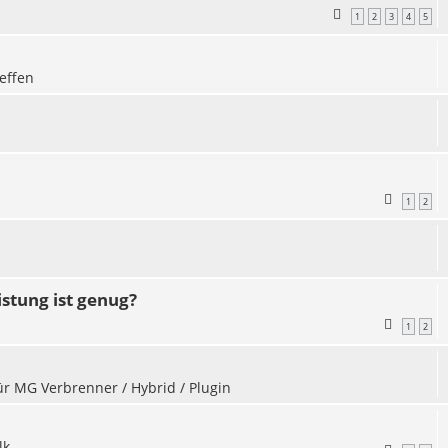
1
2
3
4
5
effen
1
2
stung ist genug?
1
2
für MG Verbrenner / Hybrid / Plugin
lk