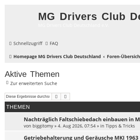
MG Drivers Club D
MG Drivers Club Deutschland e.V.
Schnellzugriff
FAQ
Homepage MG Drivers Club Deutschland
Foren-Übersich
Aktive Themen
Zur erweiterten Suche
Suche
Erweiterte Suche
THEMEN
Nachträglich Faltschiebedach einbauen in 
von
biggitomy
»
4. Aug 2026, 07:54
» in
Tipps & Tricks
Getriebehalterung und Geräusche MKI 1963