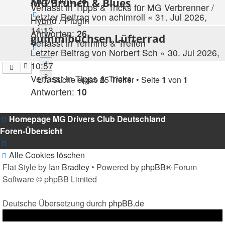
Antworten:
28
MG Brunch & Blues
Verfasst in
Tipps & Tricks für MG Verbrenner /
Letzter Beitrag von
achimroll
«
31. Jul 2026,
Hybrid / Plugin
14:13
1
Antworten:
26
gummibuchsen Lüfterrad
Verfasst in
Termine & Treffen
2
Letzter Beitrag von
Norbert Sch
«
30. Jul 2026,
1
10:57
2
Verfasst in
Tipps & Tricks
Die Suche ergab 25 Treffer • Seite
1
von
1
Antworten:
10
Homepage MG Drivers Club Deutschland
Foren-Übersicht
Alle Cookies löschen
Flat Style by
Ian Bradley
• Powered by
phpBB
® Forum
Software © phpBB Limited
Deutsche Übersetzung durch
phpBB.de