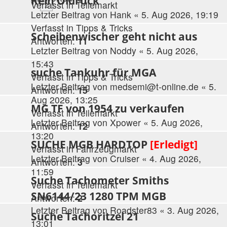
Kein Öldruck
Verfasst in
Teilemarkt
2
Letzter Beitrag von
Hank
«
5. Aug 2026, 19:19
Verfasst in
Tipps & Tricks
Scheibenwischer geht nicht aus
Antworten:
11
Letzter Beitrag von
Noddy
«
5. Aug 2026,
15:43
suche Tankuhr für MGA
Verfasst in
Tipps & Tricks
Letzter Beitrag von
medsemi@t-online.de
«
5.
Antworten:
15
Aug 2026, 13:25
MG TF von 1954 zu verkaufen
Verfasst in
Teilemarkt
Letzter Beitrag von
Xpower
«
5. Aug 2026,
Antworten:
12
13:20
SUCHE MGB HARDTOP
[Erledigt]
Verfasst in
Fahrzeugmarkt
Letzter Beitrag von
Cruiser
«
4. Aug 2026,
Antworten:
3
11:59
Suche Tachometer Smiths
Verfasst in
Teilemarkt
SN6144/23 1280 TPM MGB
Antworten:
2
Letzter Beitrag von
Roadster83
«
3. Aug 2026,
Suche Tachoritzel 21
13:01