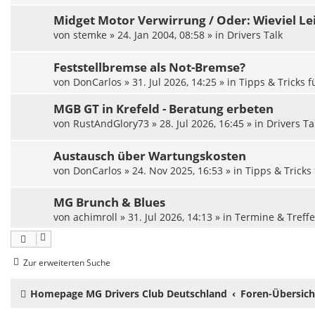
Midget Motor Verwirrung / Oder: Wieviel Lei
von
stemke
»
24. Jan 2004, 08:58
» in
Drivers Talk
Feststellbremse als Not-Bremse?
von
DonCarlos
»
31. Jul 2026, 14:25
» in
Tipps & Tricks 
MGB GT in Krefeld - Beratung erbeten
von
RustAndGlory73
»
28. Jul 2026, 16:45
» in
Drivers Ta
Austausch über Wartungskosten
von
DonCarlos
»
24. Nov 2025, 16:53
» in
Tipps & Tricks
MG Brunch & Blues
von
achimroll
»
31. Jul 2026, 14:13
» in
Termine & Treff
Zur erweiterten Suche
Homepage MG Drivers Club Deutschland
Foren-Übersich