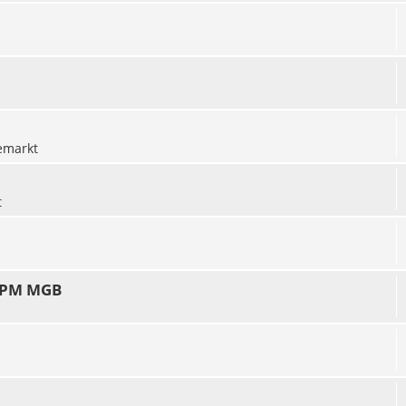
emarkt
t
 TPM MGB