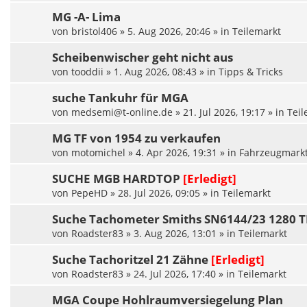
MG -A- Lima
von
bristol406
»
5. Aug 2026, 20:46
» in
Teilemarkt
Scheibenwischer geht nicht aus
von
tooddii
»
1. Aug 2026, 08:43
» in
Tipps & Tricks
suche Tankuhr für MGA
von
medsemi@t-online.de
»
21. Jul 2026, 19:17
» in
Teil
MG TF von 1954 zu verkaufen
von
motomichel
»
4. Apr 2026, 19:31
» in
Fahrzeugmark
SUCHE MGB HARDTOP
[Erledigt]
von
PepeHD
»
28. Jul 2026, 09:05
» in
Teilemarkt
Suche Tachometer Smiths SN6144/23 1280
von
Roadster83
»
3. Aug 2026, 13:01
» in
Teilemarkt
Suche Tachoritzel 21 Zähne
[Erledigt]
von
Roadster83
»
24. Jul 2026, 17:40
» in
Teilemarkt
MGA Coupe Hohlraumversiegelung Plan