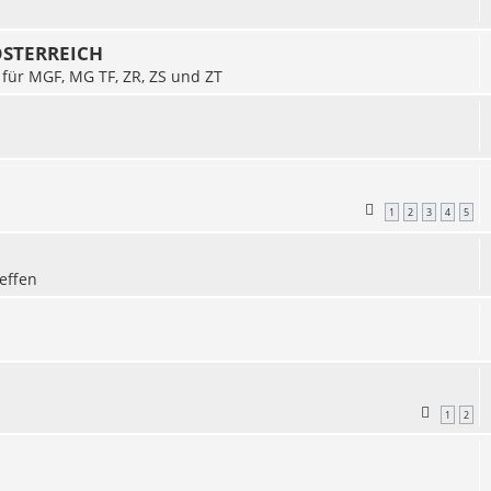
 ÖSTERREICH
 für MGF, MG TF, ZR, ZS und ZT
1
2
3
4
5
effen
1
2