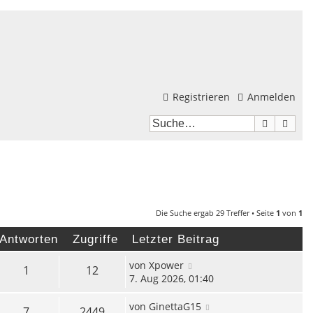
Registrieren
Anmelden
Suche
Erwei
Die Suche ergab 29 Treffer • Seite
1
von
1
Antworten
Zugriffe
Letzter Beitrag
von
Xpower
1
12
7. Aug 2026, 01:40
von
GinettaG15
7
2449