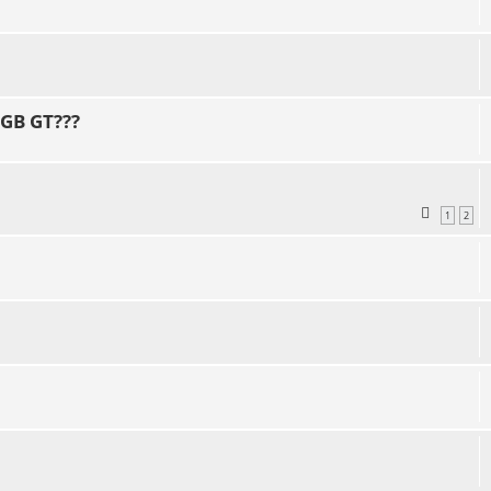
MGB GT???
1
2