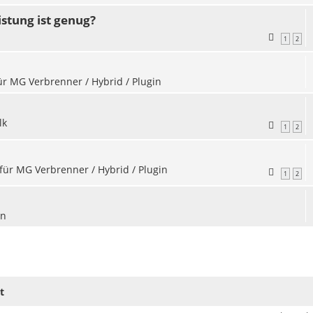
stung ist genug?
1
2
für MG Verbrenner / Hybrid / Plugin
lk
1
2
 für MG Verbrenner / Hybrid / Plugin
1
2
en
t