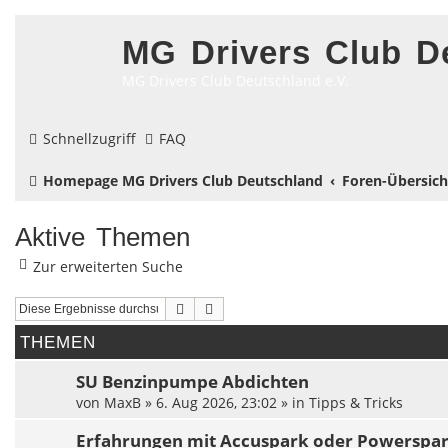
MG Drivers Club D
MG Drivers Club Deutschland e.V.
Schnellzugriff
FAQ
Homepage MG Drivers Club Deutschland
Foren-Übersich
Aktive Themen
Zur erweiterten Suche
Suche
Erweiterte Suche
THEMEN
SU Benzinpumpe Abdichten
von
MaxB
»
6. Aug 2026, 23:02
» in
Tipps & Tricks
Erfahrungen mit Accuspark oder Powerspa