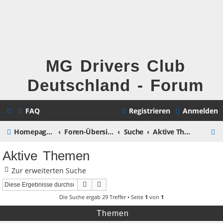
MG Drivers Club
Deutschland - Forum
FAQ
Registrieren
Anmelden
S
Homepage MG Drivers Club Deutschland
Foren-Übersicht
Suche
Aktive Themen
u
Aktive Themen
c
Zur erweiterten Suche
h
Suche
Erweiterte Suche
e
Die Suche ergab 29 Treffer • Seite
1
von
1
Themen