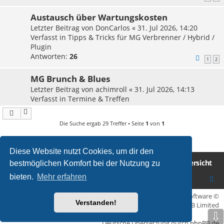
Austausch über Wartungskosten
Letzter Beitrag von
DonCarlos
«
31. Jul 2026, 14:20
Verfasst in
Tipps & Tricks für MG Verbrenner / Hybrid /
Plugin
Antworten:
26
1
2
MG Brunch & Blues
Letzter Beitrag von
achimroll
«
31. Jul 2026, 14:13
Verfasst in
Termine & Treffen
Die Suche ergab 29 Treffer • Seite
1
von
1
Diese Website nutzt Cookies, um dir den
Homepage MG Drivers Club Deutschland
Foren-Übersicht
bestmöglichen Komfort bei der Nutzung zu
bieten.
Mehr erfahren
Flat Style by
Ian Bradley
• Powered by
phpBB
® Forum Software ©
Verstanden!
phpBB Limited
⇩
Deutsche Übersetzung durch
phpBB.de