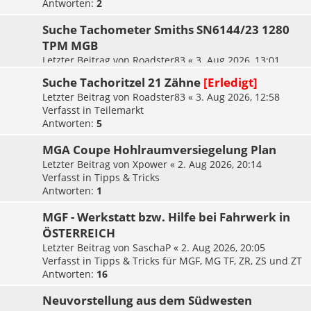
Antworten:
2
Suche Tachometer Smiths SN6144/23 1280
TPM MGB
Letzter Beitrag von
Roadster83
«
3. Aug 2026, 13:01
Verfasst in
Teilemarkt
Suche Tachoritzel 21 Zähne
[Erledigt]
Letzter Beitrag von
Roadster83
«
3. Aug 2026, 12:58
Verfasst in
Teilemarkt
Antworten:
5
MGA Coupe Hohlraumversiegelung Plan
Letzter Beitrag von
Xpower
«
2. Aug 2026, 20:14
Verfasst in
Tipps & Tricks
Antworten:
1
MGF - Werkstatt bzw. Hilfe bei Fahrwerk in
ÖSTERREICH
Letzter Beitrag von
SaschaP
«
2. Aug 2026, 20:05
Verfasst in
Tipps & Tricks für MGF, MG TF, ZR, ZS und ZT
Antworten:
16
Neuvorstellung aus dem Südwesten