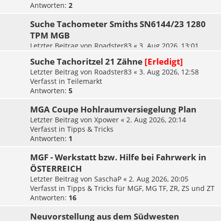
Antworten:
2
Suche Tachometer Smiths SN6144/23 1280
TPM MGB
Letzter Beitrag von
Roadster83
«
3. Aug 2026, 13:01
Verfasst in
Teilemarkt
Suche Tachoritzel 21 Zähne
[Erledigt]
Letzter Beitrag von
Roadster83
«
3. Aug 2026, 12:58
Verfasst in
Teilemarkt
Antworten:
5
MGA Coupe Hohlraumversiegelung Plan
Letzter Beitrag von
Xpower
«
2. Aug 2026, 20:14
Verfasst in
Tipps & Tricks
Antworten:
1
MGF - Werkstatt bzw. Hilfe bei Fahrwerk in
ÖSTERREICH
Letzter Beitrag von
SaschaP
«
2. Aug 2026, 20:05
Verfasst in
Tipps & Tricks für MGF, MG TF, ZR, ZS und ZT
Antworten:
16
Neuvorstellung aus dem Südwesten