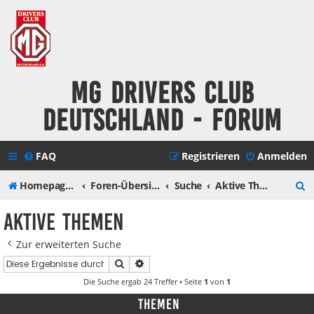
MG Drivers Club
Deutschland - Forum
FAQ
Registrieren
Anmelden
S
Homepage MG Drivers Club Deutschland
Foren-Übersicht
Suche
Aktive Themen
u
Aktive Themen
c
Zur erweiterten Suche
h
Suche
Erweiterte Suche
e
Die Suche ergab 24 Treffer • Seite
1
von
1
Themen