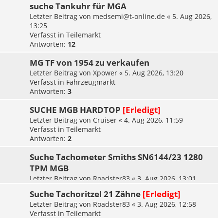
suche Tankuhr für MGA
Letzter Beitrag von
medsemi@t-online.de
«
5. Aug 2026,
13:25
Verfasst in
Teilemarkt
Antworten:
12
MG TF von 1954 zu verkaufen
Letzter Beitrag von
Xpower
«
5. Aug 2026, 13:20
Verfasst in
Fahrzeugmarkt
Antworten:
3
SUCHE MGB HARDTOP
[Erledigt]
Letzter Beitrag von
Cruiser
«
4. Aug 2026, 11:59
Verfasst in
Teilemarkt
Antworten:
2
Suche Tachometer Smiths SN6144/23 1280
TPM MGB
Letzter Beitrag von
Roadster83
«
3. Aug 2026, 13:01
Verfasst in
Teilemarkt
Suche Tachoritzel 21 Zähne
[Erledigt]
Letzter Beitrag von
Roadster83
«
3. Aug 2026, 12:58
Verfasst in
Teilemarkt