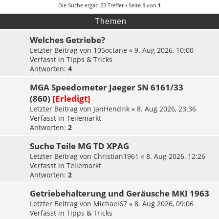
e
Die Suche ergab 23 Treffer • Seite
1
von
1
Themen
Welches Getriebe?
Letzter Beitrag von
105octane
«
9. Aug 2026, 10:00
Verfasst in
Tipps & Tricks
Antworten:
4
MGA Speedometer Jaeger SN 6161/33
(860)
[Erledigt]
Letzter Beitrag von
JanHendrik
«
8. Aug 2026, 23:36
Verfasst in
Teilemarkt
Antworten:
2
Suche Teile MG TD XPAG
Letzter Beitrag von
Christian1961
«
8. Aug 2026, 12:26
Verfasst in
Teilemarkt
Antworten:
2
Getriebehalterung und Geräusche MKI 1963
Letzter Beitrag von
Michael67
«
8. Aug 2026, 09:06
Verfasst in
Tipps & Tricks