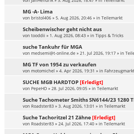
von
JanHendrik
»
5. Aug 2026, 18:47
» in
Teilemarkt
MG -A- Lima
von
bristol406
»
5. Aug 2026, 20:46
» in
Teilemarkt
Scheibenwischer geht nicht aus
von
tooddii
»
1. Aug 2026, 08:43
» in
Tipps & Tricks
suche Tankuhr für MGA
von
medsemi@t-online.de
»
21. Jul 2026, 19:17
» in
Teil
MG TF von 1954 zu verkaufen
von
motomichel
»
4. Apr 2026, 19:31
» in
Fahrzeugmark
SUCHE MGB HARDTOP
[Erledigt]
von
PepeHD
»
28. Jul 2026, 09:05
» in
Teilemarkt
Suche Tachometer Smiths SN6144/23 1280
von
Roadster83
»
3. Aug 2026, 13:01
» in
Teilemarkt
Suche Tachoritzel 21 Zähne
[Erledigt]
von
Roadster83
»
24. Jul 2026, 17:40
» in
Teilemarkt