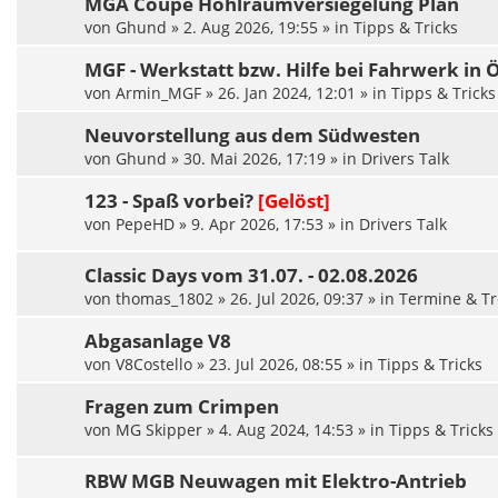
MGA Coupe Hohlraumversiegelung Plan
von
Ghund
»
2. Aug 2026, 19:55
» in
Tipps & Tricks
MGF - Werkstatt bzw. Hilfe bei Fahrwerk in
von
Armin_MGF
»
26. Jan 2024, 12:01
» in
Tipps & Tricks
Neuvorstellung aus dem Südwesten
von
Ghund
»
30. Mai 2026, 17:19
» in
Drivers Talk
123 - Spaß vorbei?
[Gelöst]
von
PepeHD
»
9. Apr 2026, 17:53
» in
Drivers Talk
Classic Days vom 31.07. - 02.08.2026
von
thomas_1802
»
26. Jul 2026, 09:37
» in
Termine & Tr
Abgasanlage V8
von
V8Costello
»
23. Jul 2026, 08:55
» in
Tipps & Tricks
Fragen zum Crimpen
von
MG Skipper
»
4. Aug 2024, 14:53
» in
Tipps & Tricks
RBW MGB Neuwagen mit Elektro-Antrieb