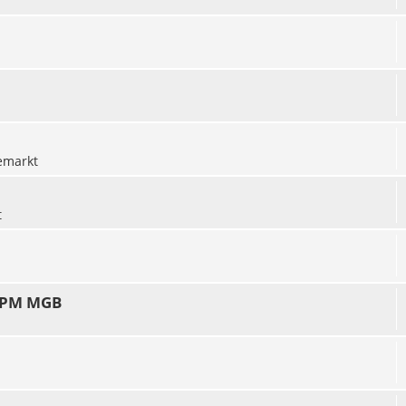
emarkt
t
 TPM MGB