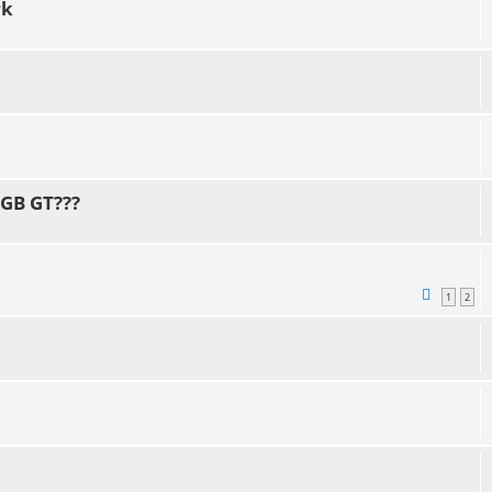
rk
MGB GT???
1
2