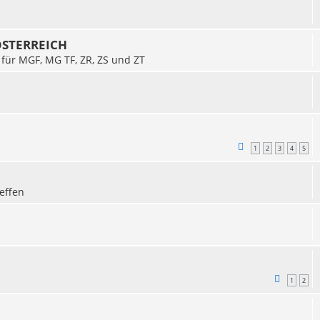
 ÖSTERREICH
 für MGF, MG TF, ZR, ZS und ZT
1
2
3
4
5
effen
1
2