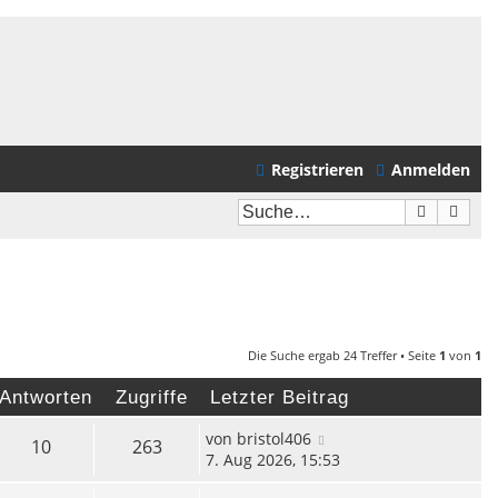
Registrieren
Anmelden
Suche
Erwei
Die Suche ergab 24 Treffer • Seite
1
von
1
Antworten
Zugriffe
Letzter Beitrag
von
bristol406
10
263
7. Aug 2026, 15:53