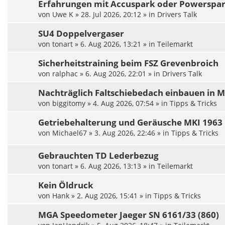
Erfahrungen mit Accuspark oder Powerspa
von
Uwe K
»
28. Jul 2026, 20:12
» in
Drivers Talk
SU4 Doppelvergaser
von
tonart
»
6. Aug 2026, 13:21
» in
Teilemarkt
Sicherheitstraining beim FSZ Grevenbroich
von
ralphac
»
6. Aug 2026, 22:01
» in
Drivers Talk
Nachträglich Faltschiebedach einbauen in 
von
biggitomy
»
4. Aug 2026, 07:54
» in
Tipps & Tricks
Getriebehalterung und Geräusche MKI 1963
von
Michael67
»
3. Aug 2026, 22:46
» in
Tipps & Tricks
Gebrauchten TD Lederbezug
von
tonart
»
6. Aug 2026, 13:13
» in
Teilemarkt
Kein Öldruck
von
Hank
»
2. Aug 2026, 15:41
» in
Tipps & Tricks
MGA Speedometer Jaeger SN 6161/33 (860)