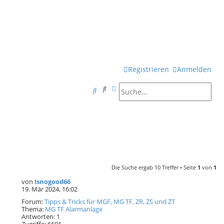
Registrieren
Anmelden
Suche
Erweiterte Suche
S
u
c
h
e
Die Suche ergab 10 Treffer • Seite
1
von
1
von
Isnogood66
19. Mär 2024, 16:02
Forum:
Tipps & Tricks für MGF, MG TF, ZR, ZS und ZT
Thema:
MG TF Alarmanlage
Antworten:
1