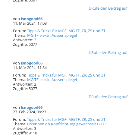
Zugriffe:
6601
Rufe den Beitrag auf
von
Isnogood66
11. Mär 2024, 17:03
Forum:
Tipps & Tricks für MGF, MG TF, ZR, ZS und ZT
Thema:
MG TF elektr. Aussenspiegel
Antworten:
2
Zugriffe:
5077
Rufe den Beitrag auf
von
Isnogood66
11. Mär 2024, 11:34
Forum:
Tipps & Tricks für MGF, MG TF, ZR, ZS und ZT
t
Thema:
MG TF elektr. Aussenspiegel
Antworten:
2
Zugriffe:
5077
Rufe den Beitrag auf
von
Isnogood66
27. Feb 2024, 09:23
Forum:
Tipps & Tricks für MGF, MG TF, ZR, ZS und ZT
Thema:
Erkennen ob Kopfdichtung gewechselt F/TF?
Antworten:
3
Zugriffe:
9110