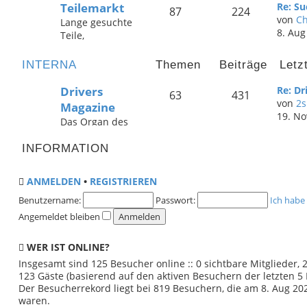
Teilemarkt
Re: S
Vielleicht ist hier
87
224
von
Ch
Lange gesuchte
der richtige
8. Aug
Teile,
dabei - oder ein
Überschussware
anderer
von
interessanter
INTERNA
Themen
Beiträge
Letz
Vollrestauratione
Brite! Auch
n,
Suchanzeigen
Drivers
Re: D
63
431
Gebrauchtteile
sind hier
von
2
Magazine
... hier wird man
erwünscht!
19. No
Das Organ des
fündig! Oder
Clubs - das
aber jemand
Drivers
INFORMATION
meldet sich auf
Magazine. Lob,
eine
Kritik und
Suchanzeige,
ANMELDEN
•
REGISTRIEREN
Mithilfe sind
wer weiß?
hier gerne
Benutzername:
Passwort:
Ich habe
gesehen. Hier
Angemeldet bleiben
tummelt sich die
Redaktion & das
WER IST ONLINE?
Layout-
Insgesamt sind
125
Besucher online :: 0 sichtbare Mitglieder,
Department!
123 Gäste (basierend auf den aktiven Besuchern der letzten 5
Der Besucherrekord liegt bei
819
Besuchern, die am 8. Aug 2026
waren.