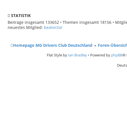
STATISTIK
Beiträge insgesamt
133652
• Themen insgesamt
18156
• Mitgl
neuestes Mitglied:
bealvictor
Homepage MG Drivers Club Deutschland
Foren-Übersic
Flat Style by
Ian Bradley
• Powered by
phpBB
® 
Deuts