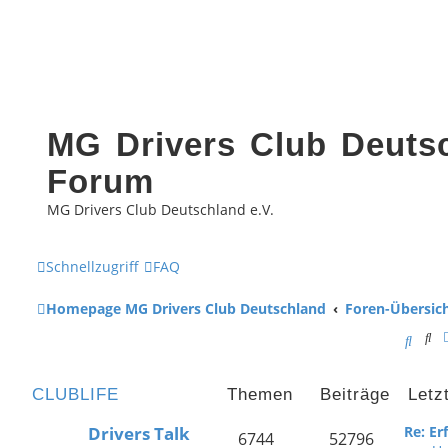
MG Drivers Club Deutsc
Forum
MG Drivers Club Deutschland e.V.
Schnellzugriff
FAQ
Homepage MG Drivers Club Deutschland
Foren-Übersic
Su
S
u
CLUBLIFE
Themen
Beiträge
Letz
c
Drivers Talk
Re: E
h
6744
52796