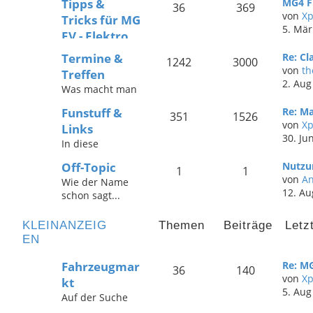
Tipps &
MG4 F
36
369
Plugin
von
X
Tricks für MG
Technische Hilfe
5. Mär
EV - Elektro
für MG3, ZS
Modelle
Hybrid, HS, EHS,
Termine &
Re: Cl
1242
3000
Technische Hilfe
MGS9 und
von
th
Treffen
für MG4, Urban,
weitere Modelle
2. Aug
Was macht man
MG5, MGS5,
mit
bei schönem
MGS6, ZS EV,
Verbrennungsm
Funstuff &
Re: Ma
Wetter mit
351
1526
Marvel,
otor seit 2005
von
X
Links
seinem MG?
Cyberster und
30. Ju
Keine Idee?
In diese
weitere MG EV
Vielleicht gibt's
Kategorie kommt
Modelle seit
Off-Topic
Nutzu
ja hier was
all das rein, was
1
1
2005
von
An
Interessantes!
Wie der Name
mit MGs im Web
12. Au
schon sagt...
zu tun hat -
alles was nicht
interessante
in die anderen
Links,
KLEINANZEIG
Themen
Beiträge
Letz
Themen gehört -
Empfehlungen,
EN
Themen werden
Adressen ... der
nach 60 Tagen
MG-Surftrip
Fahrzeugmar
Re: M
36
140
Inaktivität
startet hier!
von
X
kt
automatisch
5. Aug
Auf der Suche
gelöscht.
nach einem MG?