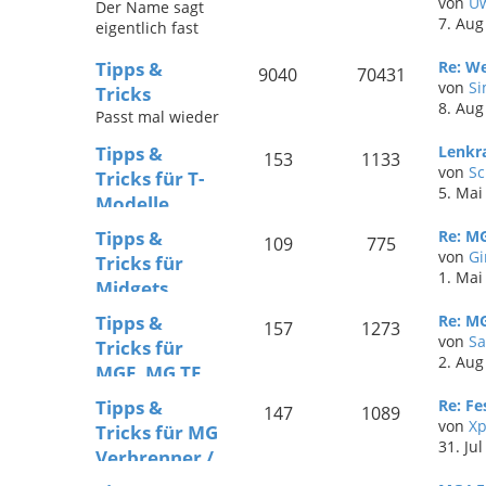
von
U
Der Name sagt
e
7. Aug
eigentlich fast
schon alles - der
Tipps &
Re: We
lockere Plausch
9040
70431
von
S
rund um das
Tricks
8. Aug
Thema MG ist
Passt mal wieder
hier die
nichts
Hauptsache.
Tipps &
Lenkr
zusammen? Ein
153
1133
von
Sc
Tricks für T-
Ersatzteil ist
5. Mai
nicht mehr
Modelle
lieferbar? MG
Technische Hilfe
Tipps &
Re: MG
Drivers sind
109
775
für die T-
von
Gi
hilfsbereit - und
Tricks für
Modelle
1. Mai
helfen sich in
Midgets
diesem Forum
Technische Hilfe
Tipps &
Re: MG
gegenseitig. Hier
157
1273
für den Midget
von
Sa
findet ihr
Tricks für
2. Aug
Beiträge zu MGA,
MGF, MG TF,
MGB und Co.
ZR, ZS und ZT
Tipps &
Re: Fe
147
1089
Technische Hilfe
von
X
Tricks für MG
für MGF, MG TF,
31. Ju
Verbrenner /
ZR, ZS und ZT -
Hybrid /
1995 bis 2005