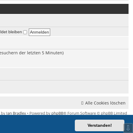
u
a
e
e
g
i
s
t
t
r
e
a
r
g
det bleiben
B
e
i
t
Besuchern der letzten 5 Minuten)
r
a
g
Alle Cookies löschen
e by
Ian Bradley
• Powered by
phpBB
® Forum Software © phpBB Limited
Deutsche Übersetzung durch
phpBB.de
Verstanden!
⇩