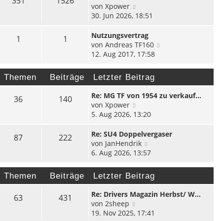
351
1526
r
B
s
N
von
Xpower
a
e
t
e
30. Jun 2026, 18:51
g
i
e
u
t
r
e
Nutzungsvertrag
1
1
r
B
s
N
von
Andreas TF160
a
e
t
e
12. Aug 2017, 17:58
g
i
e
u
t
r
e
Themen
Beiträge
Letzter Beitrag
r
B
s
a
e
t
Re: MG TF von 1954 zu verkauf…
36
140
g
i
e
N
von
Xpower
t
r
e
5. Aug 2026, 13:20
r
B
u
a
e
e
Re: SU4 Doppelvergaser
87
222
g
i
s
N
von
JanHendrik
t
t
e
6. Aug 2026, 13:57
r
e
u
a
r
e
g
Themen
Beiträge
Letzter Beitrag
B
s
e
t
Re: Drivers Magazin Herbst/ W…
63
431
i
e
N
von
2sheep
t
r
e
19. Nov 2025, 17:41
r
B