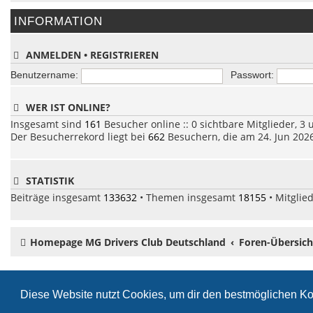
INFORMATION
ANMELDEN
•
REGISTRIEREN
Benutzername:
Passwort:
WER IST ONLINE?
Insgesamt sind
161
Besucher online :: 0 sichtbare Mitglieder, 3
Der Besucherrekord liegt bei
662
Besuchern, die am 24. Jun 2026,
STATISTIK
Beiträge insgesamt
133632
• Themen insgesamt
18155
• Mitglie
Homepage MG Drivers Club Deutschland
Foren-Übersich
Diese Website nutzt Cookies, um dir den bestmöglichen Ko