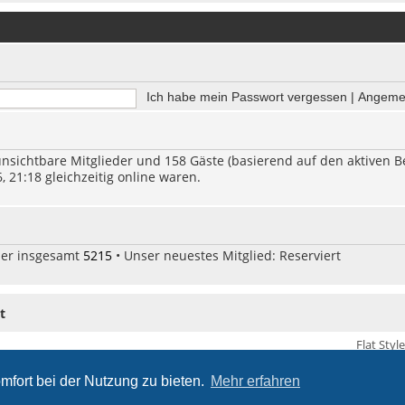
Ich habe mein Passwort vergessen
|
Angemel
 unsichtbare Mitglieder und 158 Gäste (basierend auf den aktiven 
 21:18 gleichzeitig online waren.
der insgesamt
5215
• Unser neuestes Mitglied:
Reserviert
t
Flat Styl
mfort bei der Nutzung zu bieten.
Mehr erfahren