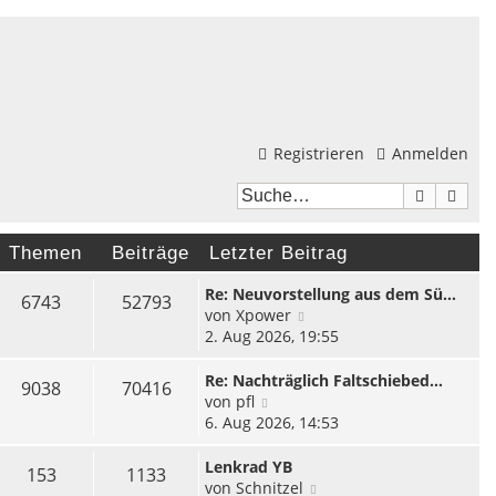
Registrieren
Anmelden
Suche
Erwei
Themen
Beiträge
Letzter Beitrag
Re: Neuvorstellung aus dem Sü…
6743
52793
N
von
Xpower
e
2. Aug 2026, 19:55
u
e
Re: Nachträglich Faltschiebed…
9038
70416
s
N
von
pfl
t
e
6. Aug 2026, 14:53
e
u
r
e
Lenkrad YB
153
1133
B
s
N
von
Schnitzel