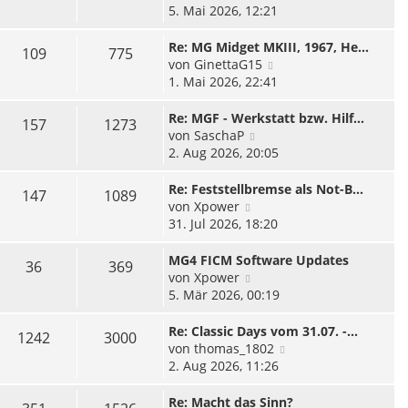
e
t
e
5. Mai 2026, 12:21
i
e
u
t
r
e
Re: MG Midget MKIII, 1967, He…
109
775
r
B
s
N
von
GinettaG15
a
e
t
e
1. Mai 2026, 22:41
g
i
e
u
t
r
e
Re: MGF - Werkstatt bzw. Hilf…
157
1273
r
B
s
N
von
SaschaP
a
e
t
e
2. Aug 2026, 20:05
g
i
e
u
t
r
e
Re: Feststellbremse als Not-B…
147
1089
r
B
s
N
von
Xpower
a
e
t
e
31. Jul 2026, 18:20
g
i
e
u
t
r
e
MG4 FICM Software Updates
36
369
r
B
s
N
von
Xpower
a
e
t
e
5. Mär 2026, 00:19
g
i
e
u
t
r
e
Re: Classic Days vom 31.07. -…
1242
3000
r
B
s
N
von
thomas_1802
a
e
t
e
2. Aug 2026, 11:26
g
i
e
u
t
r
e
Re: Macht das Sinn?